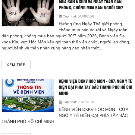
MUA BÁN NGƯỜI VÀ NGÀY TOÀN DÂN
Hoạt động chuyên môn
PHÒNG, CHỐNG MUA BÁN NGƯỜI 30/7
HƯỚNG TỚI “GIỜ VÀNG” TRONG ĐIỀU TRỊ ĐỘT QUỴ BỆNH
COPYRIGHT 2015. ALL RIGHTS RESERVED
Cập nhật:
04/08/2026
VIỆN ĐA KHOA KHU VỰC HÓC MÔN SẴN SÀNG ĐỒNG HÀNH CÙNG
Thông báo từ bệnh viện
Hưởng ứng Ngày Thế giới phòng,
NGƯỜI BỆNH
chống mua bán người và Ngày toàn
Thông tin dược phẩm
dân phòng, chống mua bán người 30/7 năm 2026, Bệnh viện Đa
Hướng dẫn phòng tránh tai nạn thương tích cho trẻ
khoa Khu vực Hóc Môn kêu gọi toàn thể viên chức, người lao động,
người bệnh và thân nhân cùng nâng cao nhận thức...
Công tác xã hội
Thông tin về tình hình dịch bệnh COVID- 19
Hoạt động đoàn thể
XEM TIẾP
TRUYỀN THÔNG PHÒNG, CHỐNG BỆNH SỐT XUẤT HUYẾT
DENGUE
Hướng dẫn bệnh nhân
BỆNH VIỆN ĐKKV HÓC MÔN - CỬA NGÕ Y TẾ
HIỆN ĐẠI PHÍA TÂY BẮC THÀNH PHỐ HỒ CHÍ
HƯỞNG ỨNG NGÀY GIA ĐÌNH VIỆT NAM VÀ THÁNG HÀNH
Sơ đồ bệnh viện
MINH
ĐỘNG QUỐC GIA VỀ PHÒNG, CHỐNG BẠO LỰC GIA ĐÌNH
Cập nhật:
10/07/2026
Chuyên khoa
BỆNH VIỆN ĐKKV HÓC MÔN - CỬA
Đóng
NGÕ Y TẾ HIỆN ĐẠI PHÍA TÂY BẮC
THÀNH PHỐ HỒ CHÍ MINH
Thư viện