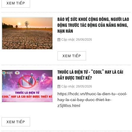
XEM TIẾP
Giá dịch vụ
Đào tạo - Nghiên cứu KH
BẢO VỆ SỨC KHOẺ CỘNG ĐỒNG, NGƯỜI LAO
ĐỘNG TRƯỚC TÁC ĐỘNG CỦA NẮNG NÓNG,
HẠN HÁN
Lịch làm việc
Cập nhật:
26/06/2026
Thư giãn
XEM TIẾP
Chỉ số bệnh viện
THUỐC LÁ ĐIỆN TỬ - “COOL” HAY LÀ CÁI
Báo cáo CTQLCSNB
BẪY ĐƯỢC THIẾT KẾ?
Cập nhật:
28/05/2026
Liên hệ
https://hcdc.vn/thuoc-la-dien-tu--cool-
hay-la-cai-bay-duoc-thiet-ke-
zSjWxs.html
Đóng
XEM TIẾP
LIÊN HỆ