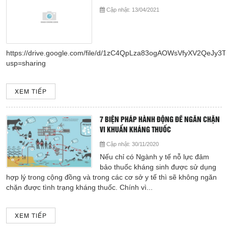
Giá dịch vụ
Cập nhật:
13/04/2021
Đào tạo - Nghiên cứu KH
https://drive.google.com/file/d/1zC4QpLza83ogAOWsVfyXV2QeJy3T
Lịch làm việc
usp=sharing
Thư giãn
XEM TIẾP
Chỉ số bệnh viện
7 BIỆN PHÁP HÀNH ĐỘNG ĐỂ NGĂN CHẶN
VI KHUẨN KHÁNG THUỐC
Báo cáo CTQLCSNB
Cập nhật:
30/11/2020
Nếu chỉ có Ngành y tế nỗ lực đảm
Liên hệ
bảo thuốc kháng sinh được sử dụng
hợp lý trong cộng đồng và trong các cơ sở y tế thì sẽ không ngăn
Đóng
chặn được tình trạng kháng thuốc. Chính vì...
XEM TIẾP
LIÊN HỆ