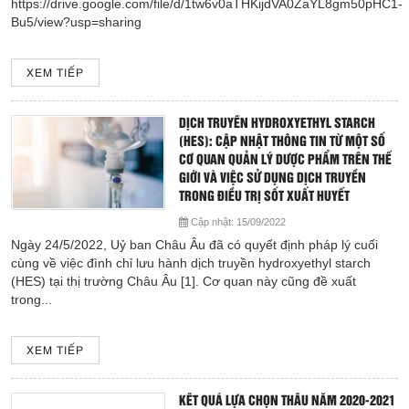
Cục Quản lý Dược Việt Nam: Thông báo thu hồi thuốc sản xuất từ
https://drive.google.com/file/d/1tw6v0aTHKijdVA0ZaYL8gm50pHC1-
Hoạt động chuyên môn
nguyên liệu valsartan do Công ty Zhejiang Huahai Pharmaceutical -
Bu5/view?usp=sharing
Trung Quốc sản xuất
COPYRIGHT 2015. ALL RIGHTS RESERVED
Thông báo từ bệnh viện
XEM TIẾP
Về việc đảm bảo cung ứng thuốc Histamin 1mg/1ml và Glucagon
Thông tin dược phẩm
DỊCH TRUYỀN HYDROXYETHYL STARCH
Về việc cung ứng thuốc Protamine
(HES): CẬP NHẬT THÔNG TIN TỪ MỘT SỐ
Công tác xã hội
CƠ QUAN QUẢN LÝ DƯỢC PHẨM TRÊN THẾ
DANH MỤC THUỐC BIỆT DƯỢC VÀ GENERIC TRÚNG THẦU
GIỚI VÀ VIỆC SỬ DỤNG DỊCH TRUYỀN
NĂM 2017 - 2018
Hoạt động đoàn thể
TRONG ĐIỀU TRỊ SỐT XUẤT HUYẾT
Cập nhật:
15/09/2022
DANH MỤC THUỐC PHẢI KIỂM SOÁT ĐẶC BIỆT (theo Thông tư
Hướng dẫn bệnh nhân
Ngày 24/5/2022, Uỷ ban Châu Âu đã có quyết định pháp lý cuối
số: 20/2017/TT-BYT ngày 10 tháng 5 năm 2017 của Bộ trưởng Bộ Y tế)
cùng về việc đình chỉ lưu hành dịch truyền hydroxyethyl starch
(HES) tại thị trường Châu Âu [1]. Cơ quan này cũng đề xuất
Sơ đồ bệnh viện
trong...
Đóng
Chuyên khoa
XEM TIẾP
Thư viện
KẾT QUẢ LỰA CHỌN THẦU NĂM 2020-2021