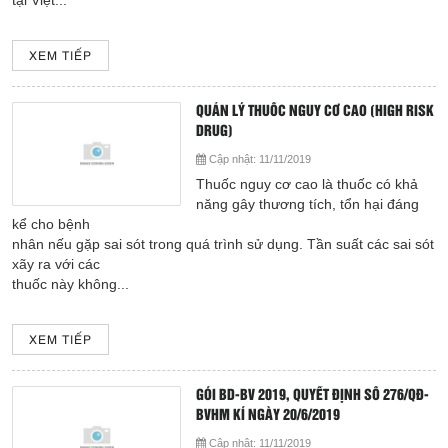
tại Việt...
XEM TIẾP
QUẢN LÝ THUỐC NGUY CƠ CAO (HIGH RISK
DRUG)
Cập nhật:
11/11/2019
Thuốc nguy cơ cao là thuốc có khả
năng gây thương tích, tổn hại đáng
kể cho bệnh
nhân nếu gặp sai sót trong quá trình sử dụng. Tần suất các sai sót
xãy ra với các
thuốc này không...
XEM TIẾP
GÓI BD-BV 2019, QUYẾT ĐỊNH SỐ 276/QĐ-
BVHM KÍ NGÀY 20/6/2019
Cập nhật:
11/11/2019