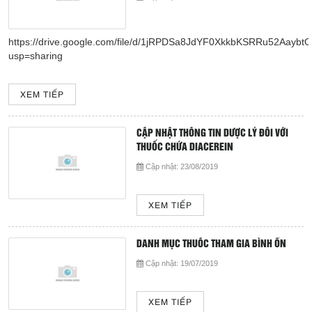
https://drive.google.com/file/d/1jRPDSa8JdYF0XkkbKSRRu52Aaybt
usp=sharing
XEM TIẾP
CẬP NHẬT THÔNG TIN DƯỢC LÝ ĐỐI VỚI
THUỐC CHỨA DIACEREIN
Cập nhật:
23/08/2019
XEM TIẾP
DANH MỤC THUỐC THAM GIA BÌNH ỔN
Cập nhật:
19/07/2019
XEM TIẾP