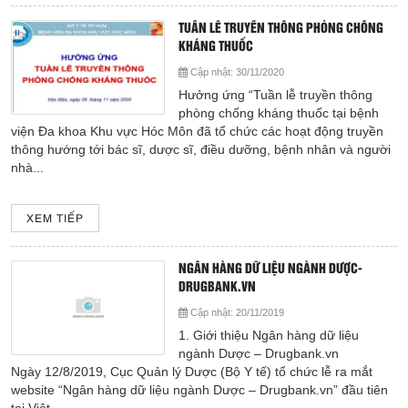
Cấp cứu (24/24)
TUẦN LỄ TRUYỀN THÔNG PHÒNG CHỐNG
(08) 3710 1445
KHÁNG THUỐC
Cập nhật:
30/11/2020
Email
Hưởng ứng “Tuần lễ truyền thông
bvdkhocmon@gmail.com
phòng chống kháng thuốc tại bệnh
support@bvdkhocmon.com
viện Đa khoa Khu vực Hóc Môn đã tổ chức các hoạt động truyền
thông hướng tới bác sĩ, dược sĩ, điều dưỡng, bệnh nhân và người
COPYRIGHT 2015. ALL RIGHTS RESERVED
nhà...
XEM TIẾP
NGÂN HÀNG DỮ LIỆU NGÀNH DƯỢC-
DRUGBANK.VN
Cập nhật:
20/11/2019
1. Giới thiệu Ngân hàng dữ liệu
ngành Dược – Drugbank.vn
Ngày 12/8/2019, Cục Quản lý Dược (Bộ Y tế) tổ chức lễ ra mắt
website “Ngân hàng dữ liệu ngành Dược – Drugbank.vn” đầu tiên