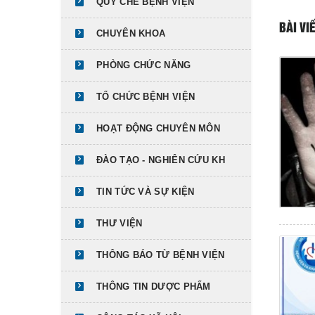
QUY CHẾ BỆNH VIỆN
BÀI VI
CHUYÊN KHOA
PHÒNG CHỨC NĂNG
TỔ CHỨC BỆNH VIỆN
HOẠT ĐỘNG CHUYÊN MÔN
ĐÀO TẠO - NGHIÊN CỨU KH
TIN TỨC VÀ SỰ KIỆN
THƯ VIỆN
THÔNG BÁO TỪ BỆNH VIỆN
THÔNG TIN DƯỢC PHẨM