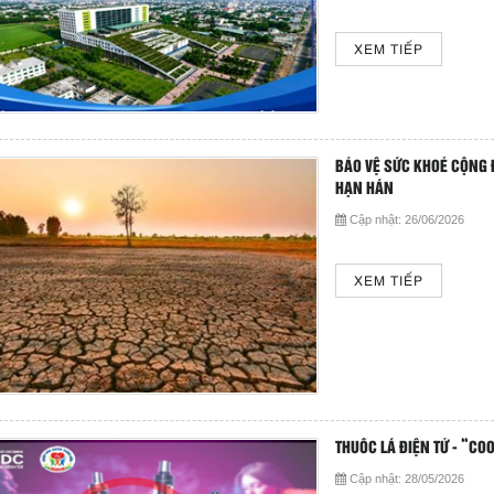
XEM TIẾP
BẢO VỆ SỨC KHOẺ CỘNG 
HẠN HÁN
Cập nhật:
26/06/2026
XEM TIẾP
THUỐC LÁ ĐIỆN TỬ - “COO
Cập nhật:
28/05/2026