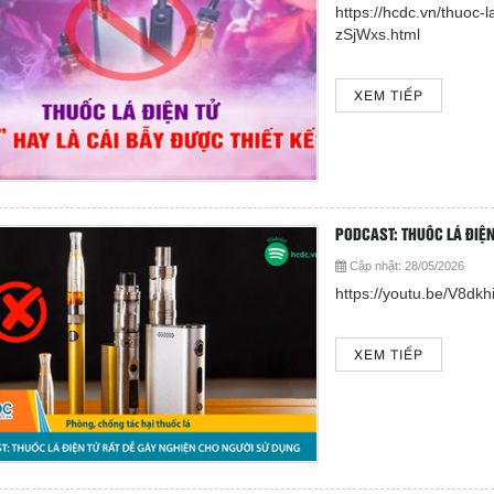
https://hcdc.vn/thuoc-l
zSjWxs.html
XEM TIẾP
PODCAST: THUỐC LÁ ĐIỆ
Cập nhật:
28/05/2026
https://youtu.be/V8
XEM TIẾP