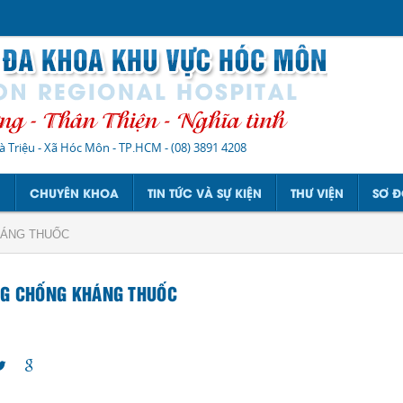
à Triệu - Xã Hóc Môn - TP.HCM
-
(08) 3891 4208
N
CHUYÊN KHOA
TIN TỨC VÀ SỰ KIỆN
THƯ VIỆN
SƠ Đ
ÁNG THUỐC
G CHỐNG KHÁNG THUỐC