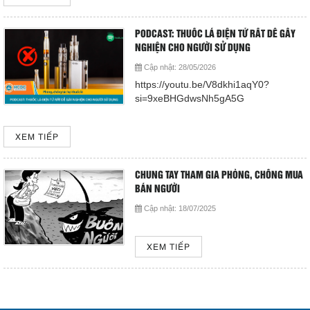
Cấp cứu (24/24)
(08) 3710 1445
PODCAST: THUỐC LÁ ĐIỆN TỬ RẤT DỄ GÂY
NGHIỆN CHO NGƯỜI SỬ DỤNG
Cập nhật:
28/05/2026
Email
https://youtu.be/V8dkhi1aqY0?
bvdkhocmon@gmail.com
support@bvdkhocmon.com
si=9xeBHGdwsNh5gA5G
COPYRIGHT 2015. ALL RIGHTS RESERVED
XEM TIẾP
CHUNG TAY THAM GIA PHÒNG, CHỐNG MUA
BÁN NGƯỜI
Cập nhật:
18/07/2025
XEM TIẾP