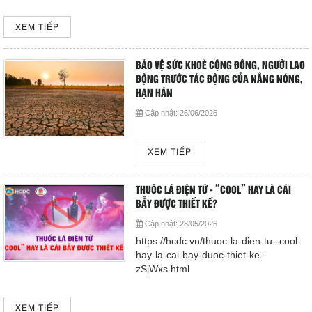
Giá dịch vụ
XEM TIẾP
Đào tạo - Nghiên cứu KH
BẢO VỆ SỨC KHOẺ CỘNG ĐỒNG, NGƯỜI LAO
Lịch làm việc
ĐỘNG TRƯỚC TÁC ĐỘNG CỦA NẮNG NÓNG,
HẠN HÁN
Thư giãn
Cập nhật:
26/06/2026
Chỉ số bệnh viện
XEM TIẾP
Báo cáo CTQLCSNB
THUỐC LÁ ĐIỆN TỬ - “COOL” HAY LÀ CÁI
BẪY ĐƯỢC THIẾT KẾ?
Liên hệ
Cập nhật:
28/05/2026
https://hcdc.vn/thuoc-la-dien-tu--cool-
Đóng
hay-la-cai-bay-duoc-thiet-ke-
zSjWxs.html
LIÊN HỆ
XEM TIẾP