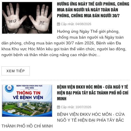
Hoạt động chuyên môn
HƯỞNG ỨNG NGÀY THẾ GIỚI PHÒNG, CHỐNG
MUA BÁN NGƯỜI VÀ NGÀY TOÀN DÂN
HƯỚNG TỚI “GIỜ VÀNG” TRONG ĐIỀU TRỊ ĐỘT QUỴ BỆNH
COPYRIGHT 2015. ALL RIGHTS RESERVED
PHÒNG, CHỐNG MUA BÁN NGƯỜI 30/7
VIỆN ĐA KHOA KHU VỰC HÓC MÔN SẴN SÀNG ĐỒNG HÀNH CÙNG
Thông báo từ bệnh viện
NGƯỜI BỆNH
Cập nhật:
04/08/2026
Hưởng ứng Ngày Thế giới phòng,
Thông tin dược phẩm
chống mua bán người và Ngày toàn
Hướng dẫn phòng tránh tai nạn thương tích cho trẻ
dân phòng, chống mua bán người 30/7 năm 2026, Bệnh viện Đa
Công tác xã hội
khoa Khu vực Hóc Môn kêu gọi toàn thể viên chức, người lao động,
Thông tin về tình hình dịch bệnh COVID- 19
người bệnh và thân nhân cùng nâng cao nhận thức...
Hoạt động đoàn thể
TRUYỀN THÔNG PHÒNG, CHỐNG BỆNH SỐT XUẤT HUYẾT
XEM TIẾP
DENGUE
Hướng dẫn bệnh nhân
HƯỞNG ỨNG NGÀY GIA ĐÌNH VIỆT NAM VÀ THÁNG HÀNH
BỆNH VIỆN ĐKKV HÓC MÔN - CỬA NGÕ Y TẾ
Sơ đồ bệnh viện
ĐỘNG QUỐC GIA VỀ PHÒNG, CHỐNG BẠO LỰC GIA ĐÌNH
HIỆN ĐẠI PHÍA TÂY BẮC THÀNH PHỐ HỒ CHÍ
MINH
Chuyên khoa
Đóng
Cập nhật:
10/07/2026
BỆNH VIỆN ĐKKV HÓC MÔN - CỬA
NGÕ Y TẾ HIỆN ĐẠI PHÍA TÂY BẮC
Thư viện
THÀNH PHỐ HỒ CHÍ MINH