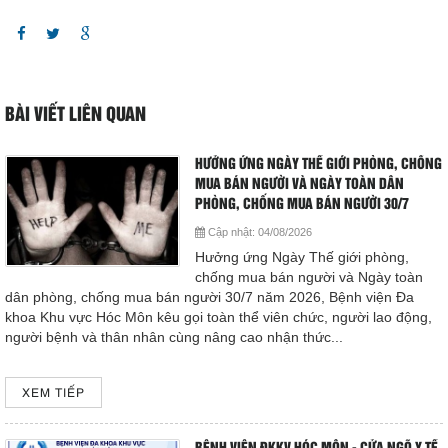
Hoạt động chuyên môn
HƯỚNG TỚI “GIỜ VÀNG” TRONG ĐIỀU TRỊ ĐỘT QUỴ BỆNH
COPYRIGHT 2015. ALL RIGHTS RESERVED
VIỆN ĐA KHOA KHU VỰC HÓC MÔN SẴN SÀNG ĐỒNG HÀNH CÙNG
Thông báo từ bệnh viện
NGƯỜI BỆNH
Thông tin dược phẩm
BÀI VIẾT LIÊN QUAN
Hướng dẫn phòng tránh tai nạn thương tích cho trẻ
Công tác xã hội
HƯỞNG ỨNG NGÀY THẾ GIỚI PHÒNG, CHỐNG
Thông tin về tình hình dịch bệnh COVID- 19
MUA BÁN NGƯỜI VÀ NGÀY TOÀN DÂN
PHÒNG, CHỐNG MUA BÁN NGƯỜI 30/7
Hoạt động đoàn thể
TRUYỀN THÔNG PHÒNG, CHỐNG BỆNH SỐT XUẤT HUYẾT
Cập nhật:
04/08/2026
DENGUE
Hưởng ứng Ngày Thế giới phòng,
Hướng dẫn bệnh nhân
chống mua bán người và Ngày toàn
dân phòng, chống mua bán người 30/7 năm 2026, Bệnh viện Đa
HƯỞNG ỨNG NGÀY GIA ĐÌNH VIỆT NAM VÀ THÁNG HÀNH
Sơ đồ bệnh viện
khoa Khu vực Hóc Môn kêu gọi toàn thể viên chức, người lao động,
ĐỘNG QUỐC GIA VỀ PHÒNG, CHỐNG BẠO LỰC GIA ĐÌNH
người bệnh và thân nhân cùng nâng cao nhận thức...
Chuyên khoa
Đóng
XEM TIẾP
Thư viện