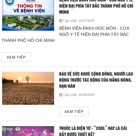
BỆNH VIỆN ĐKKV HÓC MÔN - CỬA NGÕ Y TẾ
Giá dịch vụ
HIỆN ĐẠI PHÍA TÂY BẮC THÀNH PHỐ HỒ CHÍ
MINH
Đào tạo - Nghiên cứu KH
Cập nhật:
10/07/2026
BỆNH VIỆN ĐKKV HÓC MÔN - CỬA
NGÕ Y TẾ HIỆN ĐẠI PHÍA TÂY BẮC
Lịch làm việc
THÀNH PHỐ HỒ CHÍ MINH
Thư giãn
XEM TIẾP
Chỉ số bệnh viện
BẢO VỆ SỨC KHOẺ CỘNG ĐỒNG, NGƯỜI LAO
Báo cáo CTQLCSNB
ĐỘNG TRƯỚC TÁC ĐỘNG CỦA NẮNG NÓNG,
HẠN HÁN
Liên hệ
Cập nhật:
26/06/2026
Đóng
XEM TIẾP
THUỐC LÁ ĐIỆN TỬ - “COOL” HAY LÀ CÁI
LIÊN HỆ
BẪY ĐƯỢC THIẾT KẾ?