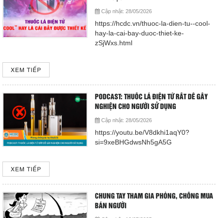
Cấp cứu (24/24)
Cập nhật:
28/05/2026
(08) 3710 1445
https://hcdc.vn/thuoc-la-dien-tu--cool-
hay-la-cai-bay-duoc-thiet-ke-
zSjWxs.html
Email
bvdkhocmon@gmail.com
support@bvdkhocmon.com
XEM TIẾP
COPYRIGHT 2015. ALL RIGHTS RESERVED
PODCAST: THUỐC LÁ ĐIỆN TỬ RẤT DỄ GÂY
NGHIỆN CHO NGƯỜI SỬ DỤNG
Cập nhật:
28/05/2026
https://youtu.be/V8dkhi1aqY0?
si=9xeBHGdwsNh5gA5G
XEM TIẾP
CHUNG TAY THAM GIA PHÒNG, CHỐNG MUA
BÁN NGƯỜI