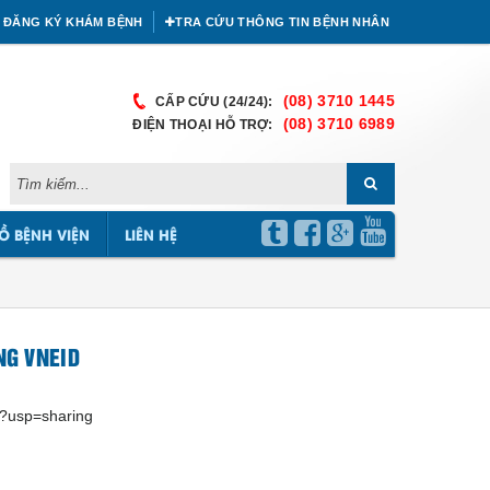
ĐĂNG KÝ KHÁM BỆNH
TRA CỨU THÔNG TIN BỆNH NHÂN
(08) 3710 1445
CẤP CỨU (24/24):
(08) 3710 6989
ĐIỆN THOẠI HỖ TRỢ:
Ồ BỆNH VIỆN
LIÊN HỆ
NG VNEID
w?usp=sharing