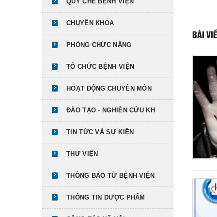
QUY CHẾ BỆNH VIỆN
CHUYÊN KHOA
BÀI VI
PHÒNG CHỨC NĂNG
TỔ CHỨC BỆNH VIỆN
HOẠT ĐỘNG CHUYÊN MÔN
ĐÀO TẠO - NGHIÊN CỨU KH
TIN TỨC VÀ SỰ KIỆN
THƯ VIỆN
THÔNG BÁO TỪ BỆNH VIỆN
THÔNG TIN DƯỢC PHẨM