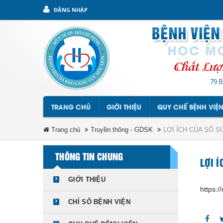
ĐĂNG NHẬP
79 B
TRANG CHỦ
GIỚI THIỆU
QUY CHẾ BỆNH VIỆ
Trang chủ
Truyền thông - GDSK
LỢI ÍCH CỦA SỔ 
THÔNG TIN CHUNG
LỢI 
GIỚI THIỆU
https:
CHỈ SỐ BỆNH VIỆN