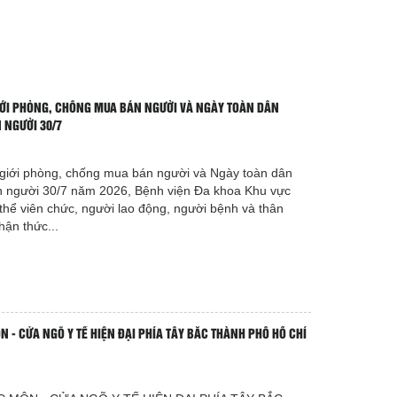
ỚI PHÒNG, CHỐNG MUA BÁN NGƯỜI VÀ NGÀY TOÀN DÂN
 NGƯỜI 30/7
iới phòng, chống mua bán người và Ngày toàn dân
 người 30/7 năm 2026, Bệnh viện Đa khoa Khu vực
thể viên chức, người lao động, người bệnh và thân
ận thức...
 - CỬA NGÕ Y TẾ HIỆN ĐẠI PHÍA TÂY BẮC THÀNH PHỐ HỒ CHÍ