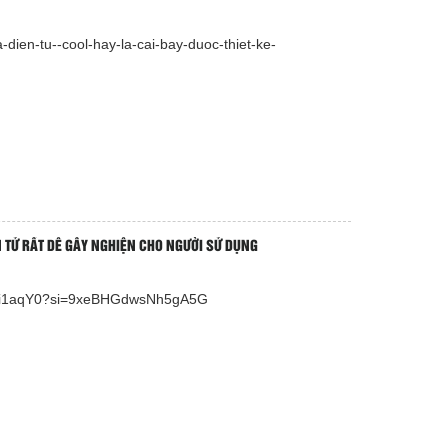
a-dien-tu--cool-hay-la-cai-bay-duoc-thiet-ke-
N TỬ RẤT DỄ GÂY NGHIỆN CHO NGƯỜI SỬ DỤNG
dkhi1aqY0?si=9xeBHGdwsNh5gA5G