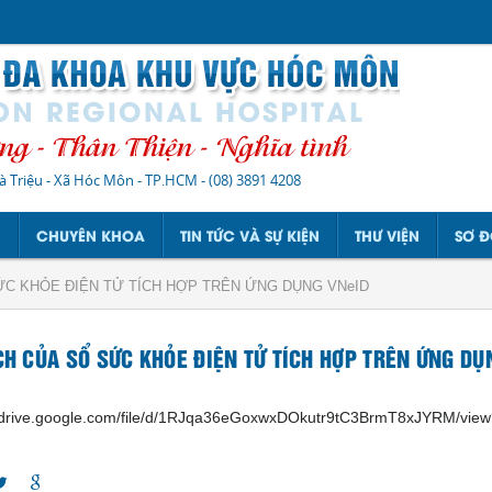
à Triệu - Xã Hóc Môn - TP.HCM
-
(08) 3891 4208
N
CHUYÊN KHOA
TIN TỨC VÀ SỰ KIỆN
THƯ VIỆN
SƠ Đ
SỨC KHỎE ĐIỆN TỬ TÍCH HỢP TRÊN ỨNG DỤNG VNeID
ÍCH CỦA SỔ SỨC KHỎE ĐIỆN TỬ TÍCH HỢP TRÊN ỨNG DỤ
//drive.google.com/file/d/1RJqa36eGoxwxDOkutr9tC3BrmT8xJYRM/vie