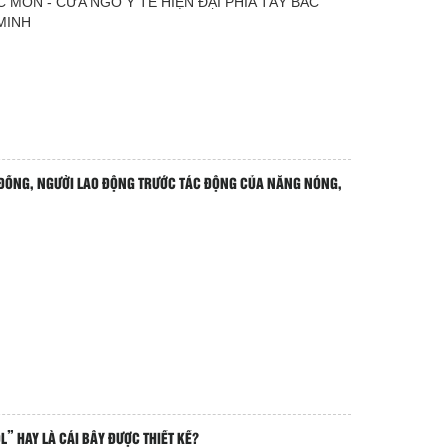
 MÔN - CỬA NGÕ Y TẾ HIỆN ĐẠI PHÍA TÂY BẮC
MINH
ĐỒNG, NGƯỜI LAO ĐỘNG TRƯỚC TÁC ĐỘNG CỦA NẮNG NÓNG,
L” HAY LÀ CÁI BẪY ĐƯỢC THIẾT KẾ?