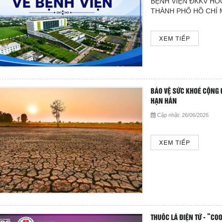
BỆNH VIỆN ĐKKV HÓC
THÀNH PHỐ HỒ CHÍ 
XEM TIẾP
BẢO VỆ SỨC KHOẺ CỘNG 
HẠN HÁN
Cập nhật:
26/06/2026
XEM TIẾP
THUỐC LÁ ĐIỆN TỬ - “COO