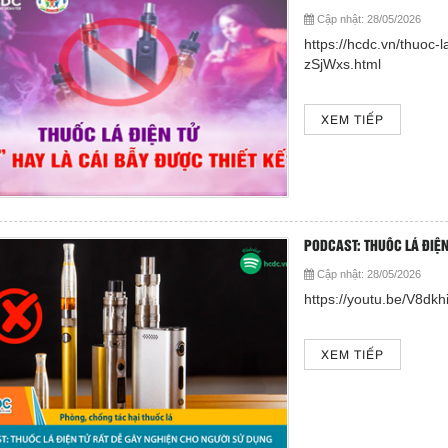
Cập nhật:
28/05/2026
https://hcdc.vn/thuoc-l
zSjWxs.html
XEM TIẾP
PODCAST: THUỐC LÁ ĐIỆ
Cập nhật:
28/05/2026
https://youtu.be/V8
XEM TIẾP