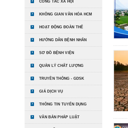
CÔNG TÁC XÃ HỘI
KHÔNG GIAN VĂN HÓA HCM
HOẠT ĐỘNG ĐOÀN THỂ
HƯỚNG DẪN BỆNH NHÂN
SƠ ĐỒ BỆNH VIỆN
QUẢN LÝ CHẤT LƯỢNG
TRUYỀN THÔNG - GDSK
GIÁ DỊCH VỤ
THÔNG TIN TUYỂN DỤNG
VĂN BẢN PHÁP LUẬT