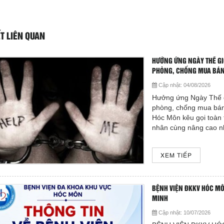
ẾT LIÊN QUAN
HƯỞNG ỨNG NGÀY THẾ GI
PHÒNG, CHỐNG MUA BÁN
Cập nhật:
04/08/2026
Hưởng ứng Ngày Thế g
phòng, chống mua bán
Hóc Môn kêu gọi toàn 
nhân cùng nâng cao nh
XEM TIẾP
BỆNH VIỆN ĐKKV HÓC MÔN
MINH
Cập nhật:
10/07/2026