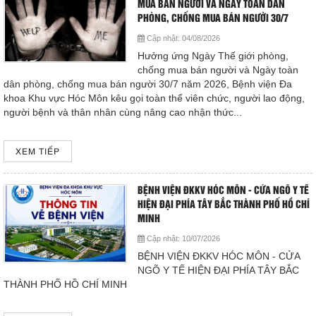
MUA BÁN NGƯỜI VÀ NGÀY TOÀN DÂN
Hoạt động chuyên môn
PHÒNG, CHỐNG MUA BÁN NGƯỜI 30/7
HƯỚNG TỚI “GIỜ VÀNG” TRONG ĐIỀU TRỊ ĐỘT QUỴ BỆNH
COPYRIGHT 2015. ALL RIGHTS RESERVED
Cập nhật:
04/08/2026
VIỆN ĐA KHOA KHU VỰC HÓC MÔN SẴN SÀNG ĐỒNG HÀNH CÙNG
Thông báo từ bệnh viện
Hưởng ứng Ngày Thế giới phòng,
NGƯỜI BỆNH
chống mua bán người và Ngày toàn
Thông tin dược phẩm
dân phòng, chống mua bán người 30/7 năm 2026, Bệnh viện Đa
Hướng dẫn phòng tránh tai nạn thương tích cho trẻ
khoa Khu vực Hóc Môn kêu gọi toàn thể viên chức, người lao động,
người bệnh và thân nhân cùng nâng cao nhận thức...
Công tác xã hội
Thông tin về tình hình dịch bệnh COVID- 19
Hoạt động đoàn thể
XEM TIẾP
TRUYỀN THÔNG PHÒNG, CHỐNG BỆNH SỐT XUẤT HUYẾT
DENGUE
Hướng dẫn bệnh nhân
BỆNH VIỆN ĐKKV HÓC MÔN - CỬA NGÕ Y TẾ
HIỆN ĐẠI PHÍA TÂY BẮC THÀNH PHỐ HỒ CHÍ
HƯỞNG ỨNG NGÀY GIA ĐÌNH VIỆT NAM VÀ THÁNG HÀNH
Sơ đồ bệnh viện
MINH
ĐỘNG QUỐC GIA VỀ PHÒNG, CHỐNG BẠO LỰC GIA ĐÌNH
Cập nhật:
10/07/2026
Chuyên khoa
BỆNH VIỆN ĐKKV HÓC MÔN - CỬA
Đóng
NGÕ Y TẾ HIỆN ĐẠI PHÍA TÂY BẮC
THÀNH PHỐ HỒ CHÍ MINH
Thư viện