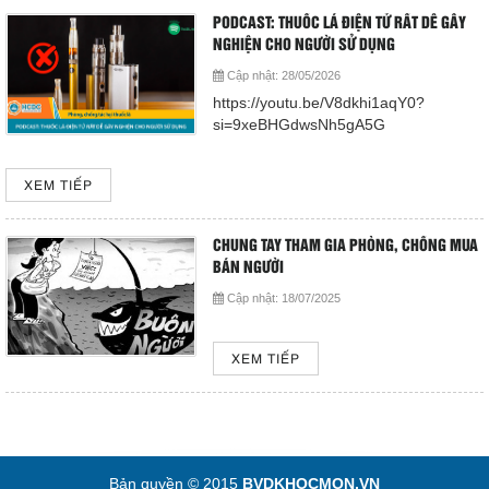
Cấp cứu (24/24)
PODCAST: THUỐC LÁ ĐIỆN TỬ RẤT DỄ GÂY
(08) 3710 1445
NGHIỆN CHO NGƯỜI SỬ DỤNG
Cập nhật:
28/05/2026
https://youtu.be/V8dkhi1aqY0?
Email
si=9xeBHGdwsNh5gA5G
bvdkhocmon@gmail.com
support@bvdkhocmon.com
XEM TIẾP
COPYRIGHT 2015. ALL RIGHTS RESERVED
CHUNG TAY THAM GIA PHÒNG, CHỐNG MUA
BÁN NGƯỜI
Cập nhật:
18/07/2025
XEM TIẾP
Bản quyền © 2015
BVDKHOCMON.VN