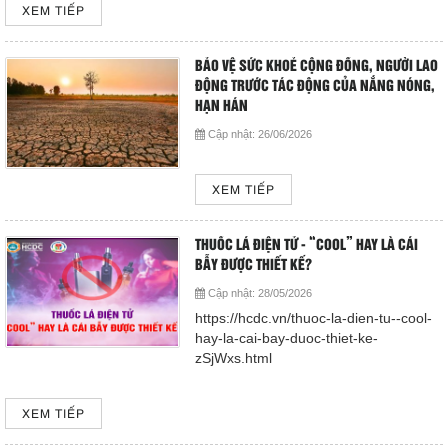
XEM TIẾP
Giá dịch vụ
Đào tạo - Nghiên cứu KH
BẢO VỆ SỨC KHOẺ CỘNG ĐỒNG, NGƯỜI LAO
ĐỘNG TRƯỚC TÁC ĐỘNG CỦA NẮNG NÓNG,
HẠN HÁN
Lịch làm việc
Cập nhật:
26/06/2026
Thư giãn
XEM TIẾP
Chỉ số bệnh viện
THUỐC LÁ ĐIỆN TỬ - “COOL” HAY LÀ CÁI
Báo cáo CTQLCSNB
BẪY ĐƯỢC THIẾT KẾ?
Cập nhật:
28/05/2026
Liên hệ
https://hcdc.vn/thuoc-la-dien-tu--cool-
hay-la-cai-bay-duoc-thiet-ke-
zSjWxs.html
Đóng
XEM TIẾP
LIÊN HỆ