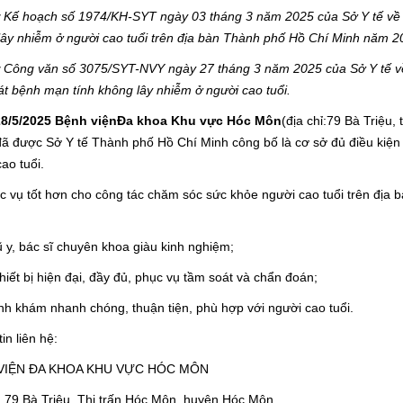
 Kế hoạch số 1974/KH-SYT ngày 03 tháng 3 năm 2025 của Sở Y tế về v
lây nhiễm ở người cao tuổi trên địa bàn Thành phố Hồ Chí Minh năm 2
 Công văn số 3075/SYT-NVY ngày 27 tháng 3 năm 2025 của Sở Y tế về
át bệnh mạn tính không lây nhiễm ở người cao tuổi.
8/5/2025 Bệnh việnĐa khoa
Khu vực Hóc Môn
(địa chỉ:79 Bà Triệu
đã được Sở Y tế Thành phố Hồ Chí Minh công bố là cơ sở đủ điều kiện
ao tuổi.
c vụ tốt hơn cho công tác chăm sóc sức khỏe người cao tuổi trên địa 
 y, bác sĩ chuyên khoa giàu kinh nghiệm;
hiết bị hiện đại, đầy đủ, phục vụ tầm soát và chẩn đoán;
nh khám nhanh chóng, thuận tiện, phù hợp với người cao tuổi.
in liên hệ:
VIỆN ĐA KHOA KHU VỰC HÓC MÔN
ỉ: 79 Bà Triệu, Thị trấn Hóc Môn, huyện Hóc Môn