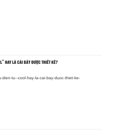
L” HAY LÀ CÁI BẪY ĐƯỢC THIẾT KẾ?
a-dien-tu--cool-hay-la-cai-bay-duoc-thiet-ke-