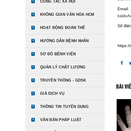
CÔNG TÁC XÃ HỘI
Email:
KHÔNG GIAN VĂN HÓA HCM
kskbv
Số điệ
HOẠT ĐỘNG ĐOÀN THỂ
HƯỚNG DẪN BỆNH NHÂN
https:
SƠ ĐỒ BỆNH VIỆN
QUẢN LÝ CHẤT LƯỢNG
TRUYỀN THÔNG - GDSK
BÀI VI
GIÁ DỊCH VỤ
THÔNG TIN TUYỂN DỤNG
VĂN BẢN PHÁP LUẬT