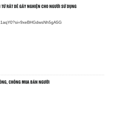
N TỬ RẤT DỄ GÂY NGHIỆN CHO NGƯỜI SỬ DỤNG
dkhi1aqY0?si=9xeBHGdwsNh5gA5G
HÒNG, CHỐNG MUA BÁN NGƯỜI