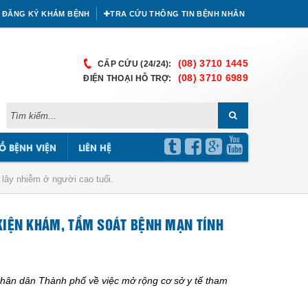
ĐĂNG KÝ KHÁM BỆNH
TRA CỨU THÔNG TIN BỆNH NHÂN
(08) 3710 1445
CẤP CỨU (24/24):
(08) 3710 6989
ĐIỆN THOẠI HỖ TRỢ:
Ồ BỆNH VIỆN
LIÊN HỆ
lây nhiễm ở người cao tuổi.
KIỆN KHÁM, TẦM SOÁT BỆNH MẠN TÍNH
ân dân Thành phố về việc mở rộng cơ sở y tế tham