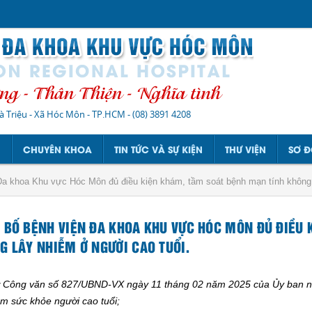
à Triệu - Xã Hóc Môn - TP.HCM
-
(08) 3891 4208
N
CHUYÊN KHOA
TIN TỨC VÀ SỰ KIỆN
THƯ VIỆN
SƠ Đ
a khoa Khu vực Hóc Môn đủ điều kiện khám, tầm soát bệnh mạn tính không 
 BỐ BỆNH VIỆN ĐA KHOA KHU VỰC HÓC MÔN ĐỦ ĐIỀU 
G LÂY NHIỄM Ở NGƯỜI CAO TUỔI.
 Công văn số 827/UBND-VX ngày 11 tháng 02 năm 2025 của Ủy ban nh
ám sức khỏe người cao tuổi;