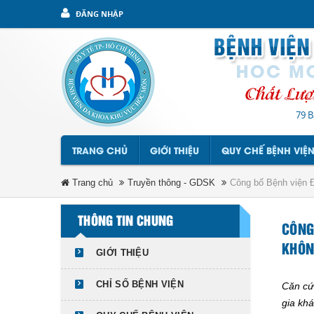
ĐĂNG NHẬP
79 B
TRANG CHỦ
GIỚI THIỆU
QUY CHẾ BỆNH VIỆ
Trang chủ
Truyền thông - GDSK
Công bố Bệnh viện Đ
THÔNG TIN CHUNG
CÔNG
KHÔN
GIỚI THIỆU
CHỈ SỐ BỆNH VIỆN
Căn cứ
gia kh