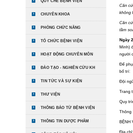
QUY CHẾ BỆNH VIỆN
Căn cứ
không 
CHUYÊN KHOA
Căn cứ
PHÒNG CHỨC NĂNG
tầm so
Ngày 2
TỔ CHỨC BỆNH VIỆN
Minh) 
người c
HOẠT ĐỘNG CHUYÊN MÔN
Để phụ
ĐÀO TẠO - NGHIÊN CỨU KH
bố trí:
TIN TỨC VÀ SỰ KIỆN
Đội ngũ
Trang t
THƯ VIỆN
Quy trì
THÔNG BÁO TỪ BỆNH VIỆN
Thông t
THÔNG TIN DƯỢC PHẨM
BỆNH 
Địa ch