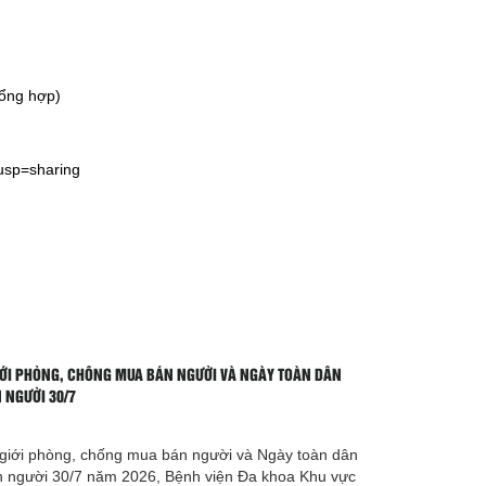
tổng hợp)
usp=sharing
ỚI PHÒNG, CHỐNG MUA BÁN NGƯỜI VÀ NGÀY TOÀN DÂN
 NGƯỜI 30/7
iới phòng, chống mua bán người và Ngày toàn dân
 người 30/7 năm 2026, Bệnh viện Đa khoa Khu vực