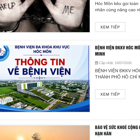
Hóc Môn kêu gọi toàn 
nhân cùng nâng cao nh
XEM TIẾP
BỆNH VIỆN ĐKKV HÓC MÔN
MINH
Cập nhật:
10/07/2026
BỆNH VIỆN ĐKKV HÓC
THÀNH PHỐ HỒ CHÍ 
XEM TIẾP
BẢO VỆ SỨC KHOẺ CỘNG 
HẠN HÁN