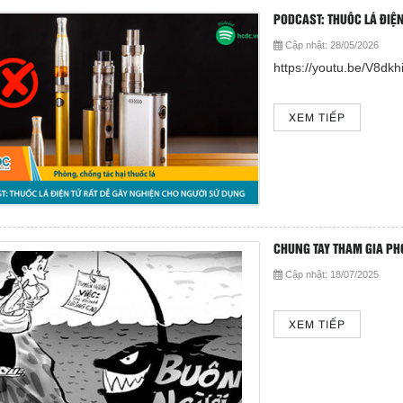
PODCAST: THUỐC LÁ ĐIỆ
Cập nhật:
28/05/2026
https://youtu.be/V8
XEM TIẾP
CHUNG TAY THAM GIA P
Cập nhật:
18/07/2025
XEM TIẾP