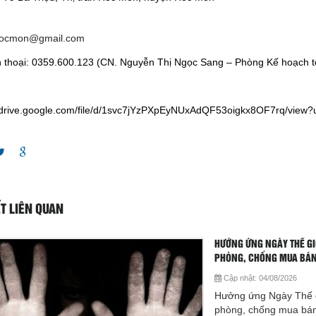
hocmon@gmail.com
n thoại: 0359.600.123 (CN. Nguyễn Thị Ngọc Sang – Phòng Kế hoạch 
//drive.google.com/file/d/1svc7jYzPXpEyNUxAdQF53oigkx8OF7rq/view?
ẾT LIÊN QUAN
HƯỞNG ỨNG NGÀY THẾ GI
PHÒNG, CHỐNG MUA BÁN
Cập nhật:
04/08/2026
Hưởng ứng Ngày Thế g
phòng, chống mua bán