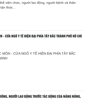
thể viên chức, người lao động, người bệnh và thân
ận thức...
 - CỬA NGÕ Y TẾ HIỆN ĐẠI PHÍA TÂY BẮC THÀNH PHỐ HỒ CHÍ
 MÔN - CỬA NGÕ Y TẾ HIỆN ĐẠI PHÍA TÂY BẮC
MINH
ĐỒNG, NGƯỜI LAO ĐỘNG TRƯỚC TÁC ĐỘNG CỦA NẮNG NÓNG,