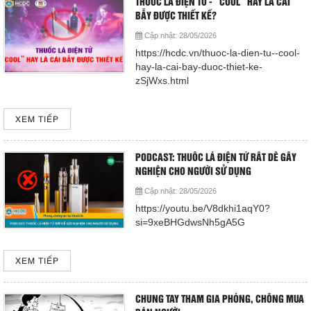
THUỐC LÁ ĐIỆN TỬ - “COOL” HAY LÀ CÁI
BẪY ĐƯỢC THIẾT KẾ?
Cập nhật:
28/05/2026
https://hcdc.vn/thuoc-la-dien-tu--cool-
hay-la-cai-bay-duoc-thiet-ke-
zSjWxs.html
XEM TIẾP
PODCAST: THUỐC LÁ ĐIỆN TỬ RẤT DỄ GÂY
NGHIỆN CHO NGƯỜI SỬ DỤNG
Cập nhật:
28/05/2026
https://youtu.be/V8dkhi1aqY0?
si=9xeBHGdwsNh5gA5G
XEM TIẾP
CHUNG TAY THAM GIA PHÒNG, CHỐNG MUA