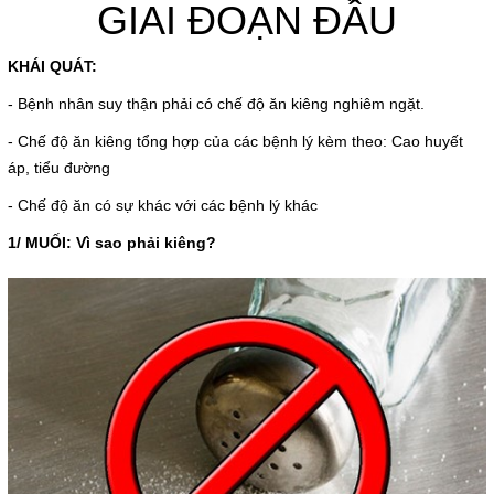
GIAI ĐOẠN ĐẦU
Giá dịch vụ
KHÁI QUÁT:
Đào tạo - Nghiên cứu KH
- Bệnh nhân suy thận phải có chế độ ăn kiêng nghiêm ngặt.
Lịch làm việc
- Chế độ ăn kiêng tổng hợp của các bệnh lý kèm theo: Cao huyết
áp, tiểu đường
Thư giãn
- Chế độ ăn có sự khác với các bệnh lý khác
Chỉ số bệnh viện
1/ MUỐI: Vì sao phải kiêng?
Báo cáo CTQLCSNB
Liên hệ
Đóng
LIÊN HỆ