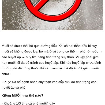
Cấp cứu (24/24)
(08) 3710 1445
Email
bvdkhocmon@gmail.com
support@bvdkhocmon.com
COPYRIGHT 2015. ALL RIGHTS RESERVED
Muối sẽ được thải bỏ qua đường tiểu. Khi cả hai thận đều bị suy,
muối sẽ không được loại bỏ mà ứ lại trong cơ thể → phù, ứ nước →
cao huyết áp → suy tim, tăng tình trang suy thận. Vì vậy phải giới
hạn muối tối đa để tránh cao huyết áp. Khi nào huyết áp chưa bình
thường dù đã dùng thuốc thì cần xem lại chế độ ăn đã giảm muối
chưa.
Lưu ý: Đa số bệnh nhân suy thận vào cấp cứu do tình trạng cao
huyết áp và phù.
Kiêng MUỐI như thế nào?
- Khoảng 1/3 thìa cà phê muối/ngày