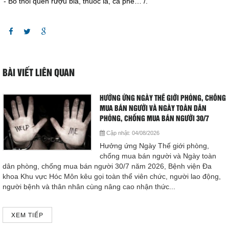
- Bỏ thói quen rượu bia, thuốc lá, cà phê… /.
BÀI VIẾT LIÊN QUAN
HƯỞNG ỨNG NGÀY THẾ GIỚI PHÒNG, CHỐNG
MUA BÁN NGƯỜI VÀ NGÀY TOÀN DÂN
PHÒNG, CHỐNG MUA BÁN NGƯỜI 30/7
Cập nhật:
04/08/2026
Hưởng ứng Ngày Thế giới phòng,
chống mua bán người và Ngày toàn
dân phòng, chống mua bán người 30/7 năm 2026, Bệnh viện Đa
khoa Khu vực Hóc Môn kêu gọi toàn thể viên chức, người lao động,
người bệnh và thân nhân cùng nâng cao nhận thức...
XEM TIẾP