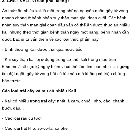
3/ CHẤT KALI: Vì sao phải kiêng?
Ăn thức ăn nhiều kali là một trong những nguyên nhân gây tử vong
nhanh chóng ở bệnh nhân suy thận mạn giai đoạn cuối. Các bệnh
nhân suy thận mạn giai đoạn đầu vẫn có thể ăn được thức ăn nhiều
kali nhưng theo thời gian bệnh thận ngày một nặng, bệnh nhân cần
được bác sĩ tư vấn thêm về các loại thực phẩm này
- Bình thường Kali được thải qua nước tiểu
- Khi suy thận kali bị ứ đọng trong cơ thể, kali trong máu trên
6,5mmol/l sẽ cực kỳ nguy hiểm vì có thể làm tim loạn nhịp → ngừng
tim đột ngột, gây tử vong bất cứ lúc nào mà không có triệu chứng
báo trước.
Các loại trái cây và rau củ nhiều Kali
- Kali có nhiều trong trái cây: nhất là cam, chuối, nho, đào, chanh,
bưởi, dâu...
- Các loại rau củ tươi
- Các loại hạt khô, sô-cô-la, cà phê