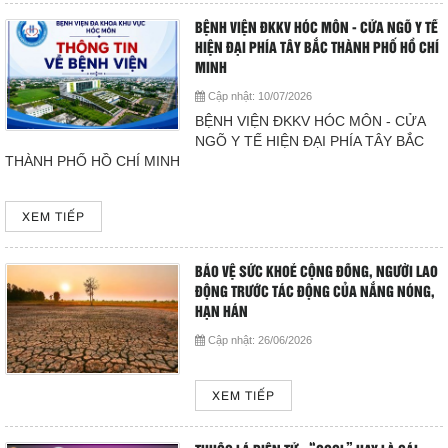
BỆNH VIỆN ĐKKV HÓC MÔN - CỬA NGÕ Y TẾ
HIỆN ĐẠI PHÍA TÂY BẮC THÀNH PHỐ HỒ CHÍ
MINH
Cập nhật:
10/07/2026
BỆNH VIỆN ĐKKV HÓC MÔN - CỬA
NGÕ Y TẾ HIỆN ĐẠI PHÍA TÂY BẮC
THÀNH PHỐ HỒ CHÍ MINH
XEM TIẾP
BẢO VỆ SỨC KHOẺ CỘNG ĐỒNG, NGƯỜI LAO
ĐỘNG TRƯỚC TÁC ĐỘNG CỦA NẮNG NÓNG,
HẠN HÁN
Cập nhật:
26/06/2026
XEM TIẾP