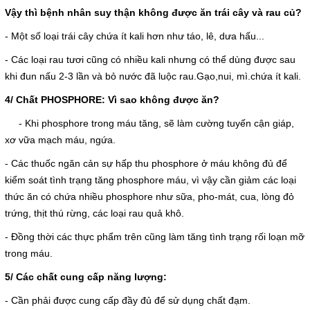
Vậy thì bệnh nhân suy thận không được ăn trái cây và rau củ?
- Một số loại trái cây chứa ít kali hơn như táo, lê, dưa hấu...
- Các loại rau tươi cũng có nhiều kali nhưng có thể dùng được sau
khi đun nấu 2-3 lần và bỏ nước đã luộc rau.Gạo,nui, mì.chứa ít kali.
4/ Chất PHOSPHORE: Vì sao không được ăn?
- Khi phosphore trong máu tăng, sẽ làm cường tuyến cận giáp,
xơ vữa mạch máu, ngứa.
- Các thuốc ngăn cản sự hấp thu phosphore ở máu không đủ để
kiểm soát tình trạng tăng phosphore máu, vì vậy cần giảm các loại
thức ăn có chứa nhiều phosphore như sữa, pho-mát, cua, lòng đỏ
trứng, thịt thú rừng, các loại rau quả khô.
- Đồng thời các thực phẩm trên cũng làm tăng tình trạng rối loạn mỡ
trong máu.
5/ Các chất cung cấp năng lượng:
- Cần phải được cung cấp đầy đủ để sử dụng chất đạm.