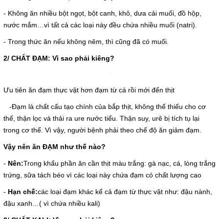
- Không ăn nhiều bột ngọt, bột canh, khô, dưa cải muối, đồ hộp,
nước mắm…vì tất cả các loại này đều chứa nhiều muối (natri).
- Trong thức ăn nếu không nêm, thì cũng đã có muối.
2/ CHẤT ĐẠM: Vì sao phải kiêng?
Ưu tiên ăn đạm thực vật hơn đạm từ cá rồi mới đến thịt
-Đạm là chất cấu tạo chính của bắp thịt, không thể thiếu cho cơ
thể, thận lọc và thải ra ure nước tiểu. Thận suy, urê bị tích tụ lại
trong cơ thể. Vì vậy, người bệnh phải theo chế độ ăn giảm đạm.
Vậy nên ăn ĐẠM như thế nào?
-
Nên:
Trong khẩu phần ăn cần thịt màu trắng: gà nạc, cá, lòng trắng
trứng, sữa tách béo vì các loại này chứa đạm có chất lượng cao
-
Hạn chế:
các loại đạm khác kể cả đạm từ thực vật như: đậu nành,
đậu xanh…( vì chứa nhiều kali)