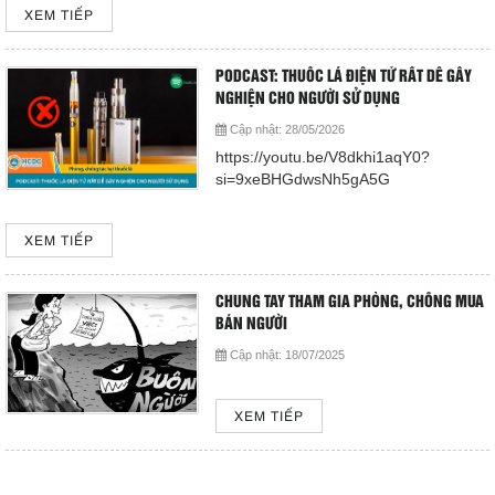
XEM TIẾP
Cấp cứu (24/24)
(08) 3710 1445
PODCAST: THUỐC LÁ ĐIỆN TỬ RẤT DỄ GÂY
NGHIỆN CHO NGƯỜI SỬ DỤNG
Email
Cập nhật:
28/05/2026
bvdkhocmon@gmail.com
support@bvdkhocmon.com
https://youtu.be/V8dkhi1aqY0?
si=9xeBHGdwsNh5gA5G
COPYRIGHT 2015. ALL RIGHTS RESERVED
XEM TIẾP
CHUNG TAY THAM GIA PHÒNG, CHỐNG MUA
BÁN NGƯỜI
Cập nhật:
18/07/2025
XEM TIẾP