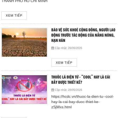
THÀNH PHỐ HỒ CHÍ MINH
Giá dịch vụ
XEM TIẾP
Đào tạo - Nghiên cứu KH
Lịch làm việc
BẢO VỆ SỨC KHOẺ CỘNG ĐỒNG, NGƯỜI LAO
ĐỘNG TRƯỚC TÁC ĐỘNG CỦA NẮNG NÓNG,
HẠN HÁN
Thư giãn
Cập nhật:
26/06/2026
Chỉ số bệnh viện
XEM TIẾP
Báo cáo CTQLCSNB
THUỐC LÁ ĐIỆN TỬ - “COOL” HAY LÀ CÁI
Liên hệ
BẪY ĐƯỢC THIẾT KẾ?
Cập nhật:
28/05/2026
Đóng
https://hcdc.vn/thuoc-la-dien-tu--cool-
hay-la-cai-bay-duoc-thiet-ke-
zSjWxs.html
LIÊN HỆ