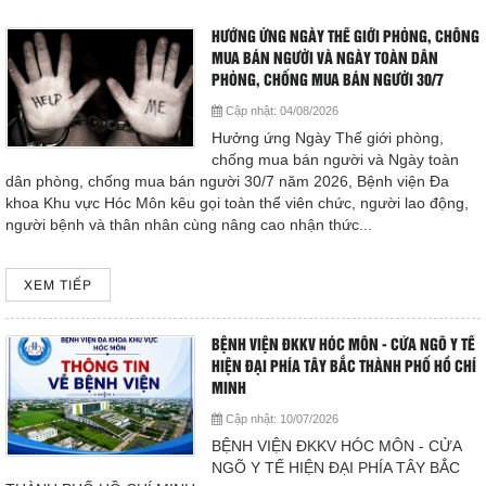
Hoạt động chuyên môn
HƯỞNG ỨNG NGÀY THẾ GIỚI PHÒNG, CHỐNG
HƯỚNG TỚI “GIỜ VÀNG” TRONG ĐIỀU TRỊ ĐỘT QUỴ BỆNH
COPYRIGHT 2015. ALL RIGHTS RESERVED
MUA BÁN NGƯỜI VÀ NGÀY TOÀN DÂN
VIỆN ĐA KHOA KHU VỰC HÓC MÔN SẴN SÀNG ĐỒNG HÀNH CÙNG
Thông báo từ bệnh viện
PHÒNG, CHỐNG MUA BÁN NGƯỜI 30/7
NGƯỜI BỆNH
Cập nhật:
04/08/2026
Thông tin dược phẩm
Hưởng ứng Ngày Thế giới phòng,
Hướng dẫn phòng tránh tai nạn thương tích cho trẻ
chống mua bán người và Ngày toàn
Công tác xã hội
dân phòng, chống mua bán người 30/7 năm 2026, Bệnh viện Đa
Thông tin về tình hình dịch bệnh COVID- 19
khoa Khu vực Hóc Môn kêu gọi toàn thể viên chức, người lao động,
người bệnh và thân nhân cùng nâng cao nhận thức...
Hoạt động đoàn thể
TRUYỀN THÔNG PHÒNG, CHỐNG BỆNH SỐT XUẤT HUYẾT
DENGUE
Hướng dẫn bệnh nhân
XEM TIẾP
HƯỞNG ỨNG NGÀY GIA ĐÌNH VIỆT NAM VÀ THÁNG HÀNH
Sơ đồ bệnh viện
ĐỘNG QUỐC GIA VỀ PHÒNG, CHỐNG BẠO LỰC GIA ĐÌNH
BỆNH VIỆN ĐKKV HÓC MÔN - CỬA NGÕ Y TẾ
HIỆN ĐẠI PHÍA TÂY BẮC THÀNH PHỐ HỒ CHÍ
MINH
Chuyên khoa
Đóng
Cập nhật:
10/07/2026
BỆNH VIỆN ĐKKV HÓC MÔN - CỬA
Thư viện
NGÕ Y TẾ HIỆN ĐẠI PHÍA TÂY BẮC