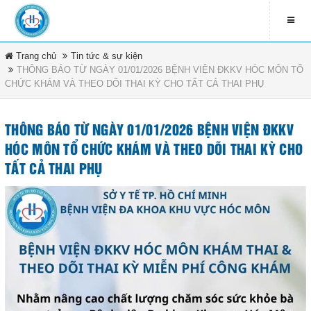
Trang chủ
Tin tức & sự kiện
LIÊN HỆ
THÔNG BÁO TỪ NGÀY 01/01/2026 BỆNH VIỆN ĐKKV HÓC MÔN TỔ
CHỨC KHÁM VÀ THEO DÕI THAI KỲ CHO TẤT CẢ THAI PHỤ
contact_address
79 Bà Triệu - Xã Hóc Môn -
DANH MỤC
TP.HCM
THÔNG BÁO TỪ NGÀY 01/01/2026 BỆNH VIỆN ĐKKV
contact_phone
Trang chủ
HÓC MÔN TỔ CHỨC KHÁM VÀ THEO DÕI THAI KỲ CHO
(08) 3891 4208
TẤT CẢ THAI PHỤ
Tin tức & sự kiện
ĐĂNG KÍ NHẬN EMAIL
Văn bản pháp luật
newsletter_informbvdkhocmon
Quy chế bệnh viện
Tổ chức bệnh viện
ĐĂNG KÝ