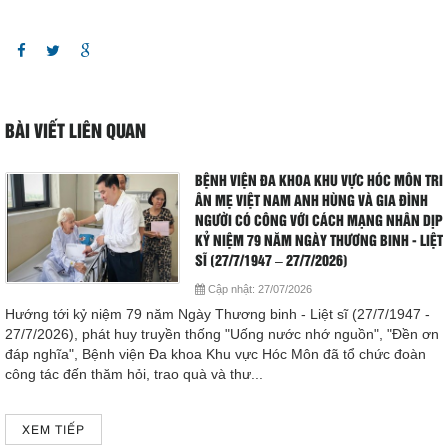
Giá dịch vụ
Đào tạo - Nghiên cứu KH
Lịch làm việc
BÀI VIẾT LIÊN QUAN
Thư giãn
BỆNH VIỆN ĐA KHOA KHU VỰC HÓC MÔN TRI
ÂN MẸ VIỆT NAM ANH HÙNG VÀ GIA ĐÌNH
Chỉ số bệnh viện
NGƯỜI CÓ CÔNG VỚI CÁCH MẠNG NHÂN DỊP
KỶ NIỆM 79 NĂM NGÀY THƯƠNG BINH - LIỆT
SĨ (27/7/1947 – 27/7/2026)
Báo cáo CTQLCSNB
Cập nhật:
27/07/2026
Hướng tới kỷ niệm 79 năm Ngày Thương binh - Liệt sĩ (27/7/1947 -
Liên hệ
27/7/2026), phát huy truyền thống "Uống nước nhớ nguồn", "Đền ơn
đáp nghĩa", Bệnh viện Đa khoa Khu vực Hóc Môn đã tổ chức đoàn
Đóng
công tác đến thăm hỏi, trao quà và thư...
LIÊN HỆ
XEM TIẾP