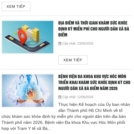
XEM TIẾP
ĐỊA ĐIỂM VÀ THỜI GIAN KHÁM SỨC KHỎE
ĐỊNH KỲ MIỄN PHÍ CHO NGƯỜI DÂN XÃ BÀ
ĐIỂM
Cập nhật:
23/06/2026
XEM TIẾP
BỆNH VIỆN ĐA KHOA KHU VỰC HÓC MÔN
TRIỂN KHAI KHÁM SỨC KHỎE ĐỊNH KỲ CHO
NGƯỜI DÂN XÃ BÀ ĐIỂM NĂM 2026
Cập nhật:
12/06/2026
Thực hiện Kế hoạch của Ủy ban nhân
dân Thành phố Hồ Chí Minh về tổ
chức khám sức khỏe định kỳ miễn phí cho người dân trên địa bàn
Thành phố năm 2026, Bệnh viện Đa khoa Khu vực Hóc Môn phối
hợp với Trạm Y tế xã Bà...