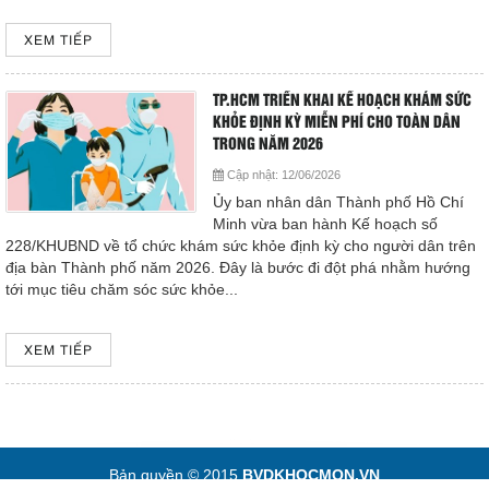
XEM TIẾP
TP.HCM TRIỂN KHAI KẾ HOẠCH KHÁM SỨC
KHỎE ĐỊNH KỲ MIỄN PHÍ CHO TOÀN DÂN
TRONG NĂM 2026
Cập nhật:
12/06/2026
Ủy ban nhân dân Thành phố Hồ Chí
Minh vừa ban hành Kế hoạch số
228/KHUBND về tổ chức khám sức khỏe định kỳ cho người dân trên
địa bàn Thành phố năm 2026. Đây là bước đi đột phá nhằm hướng
tới mục tiêu chăm sóc sức khỏe...
XEM TIẾP
Bản quyền © 2015
BVDKHOCMON.VN