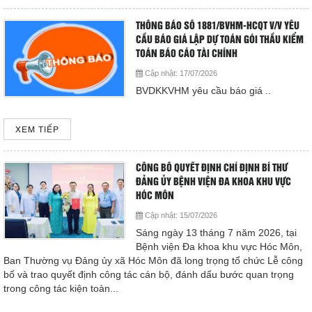
Cấp cứu (24/24)
THÔNG BÁO SỐ 1881/BVHM-HCQT V/V YÊU
(08) 3710 1445
CẦU BÁO GIÁ LẬP DỰ TOÁN GÓI THẦU KIỂM
TOÁN BÁO CÁO TÀI CHÍNH
Email
Cập nhật:
17/07/2026
bvdkhocmon@gmail.com
BVDKKVHM yêu cầu báo giá ..
support@bvdkhocmon.com
COPYRIGHT 2015. ALL RIGHTS RESERVED
XEM TIẾP
CÔNG BỐ QUYẾT ĐỊNH CHỈ ĐỊNH BÍ THƯ
ĐẢNG ỦY BỆNH VIỆN ĐA KHOA KHU VỰC
HÓC MÔN
Cập nhật:
15/07/2026
Sáng ngày 13 tháng 7 năm 2026, tại
Bệnh viện Đa khoa khu vực Hóc Môn,
Ban Thường vụ Đảng ủy xã Hóc Môn đã long trọng tổ chức Lễ công
bố và trao quyết định công tác cán bộ, đánh dấu bước quan trọng
trong công tác kiện toàn...