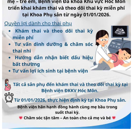
Hoạt động chuyên môn
COPYRIGHT 2015. ALL RIGHTS RESERVED
Thông báo từ bệnh viện
Thông tin dược phẩm
Công tác xã hội
Hoạt động đoàn thể
Hướng dẫn bệnh nhân
Sơ đồ bệnh viện
Chuyên khoa
Thư viện