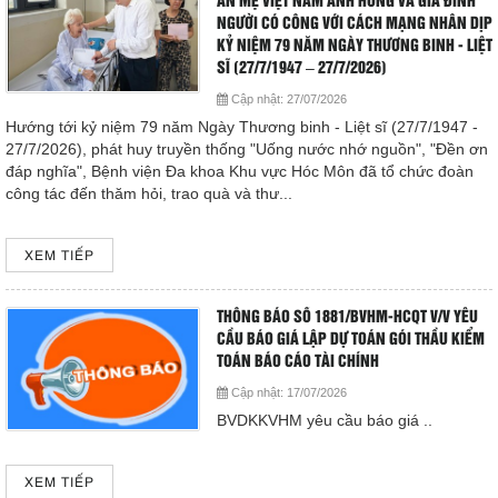
ÂN MẸ VIỆT NAM ANH HÙNG VÀ GIA ĐÌNH
Giá dịch vụ
NGƯỜI CÓ CÔNG VỚI CÁCH MẠNG NHÂN DỊP
KỶ NIỆM 79 NĂM NGÀY THƯƠNG BINH - LIỆT
SĨ (27/7/1947 – 27/7/2026)
Đào tạo - Nghiên cứu KH
Cập nhật:
27/07/2026
Hướng tới kỷ niệm 79 năm Ngày Thương binh - Liệt sĩ (27/7/1947 -
Lịch làm việc
27/7/2026), phát huy truyền thống "Uống nước nhớ nguồn", "Đền ơn
đáp nghĩa", Bệnh viện Đa khoa Khu vực Hóc Môn đã tổ chức đoàn
Thư giãn
công tác đến thăm hỏi, trao quà và thư...
Chỉ số bệnh viện
XEM TIẾP
Báo cáo CTQLCSNB
THÔNG BÁO SỐ 1881/BVHM-HCQT V/V YÊU
CẦU BÁO GIÁ LẬP DỰ TOÁN GÓI THẦU KIỂM
Liên hệ
TOÁN BÁO CÁO TÀI CHÍNH
Cập nhật:
17/07/2026
Đóng
BVDKKVHM yêu cầu báo giá ..
LIÊN HỆ
XEM TIẾP