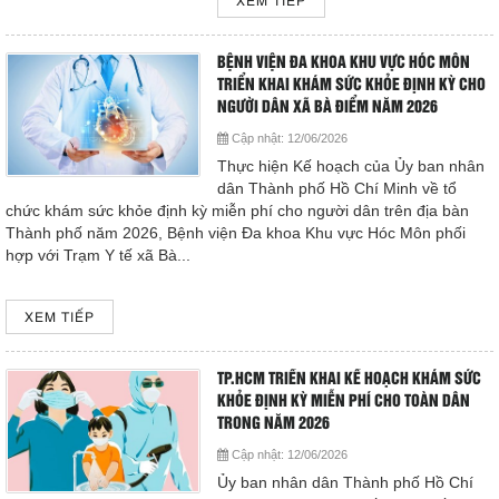
XEM TIẾP
BỆNH VIỆN ĐA KHOA KHU VỰC HÓC MÔN
TRIỂN KHAI KHÁM SỨC KHỎE ĐỊNH KỲ CHO
NGƯỜI DÂN XÃ BÀ ĐIỂM NĂM 2026
Cập nhật:
12/06/2026
Thực hiện Kế hoạch của Ủy ban nhân
dân Thành phố Hồ Chí Minh về tổ
chức khám sức khỏe định kỳ miễn phí cho người dân trên địa bàn
Thành phố năm 2026, Bệnh viện Đa khoa Khu vực Hóc Môn phối
hợp với Trạm Y tế xã Bà...
XEM TIẾP
TP.HCM TRIỂN KHAI KẾ HOẠCH KHÁM SỨC
KHỎE ĐỊNH KỲ MIỄN PHÍ CHO TOÀN DÂN
TRONG NĂM 2026
Cập nhật:
12/06/2026
Ủy ban nhân dân Thành phố Hồ Chí