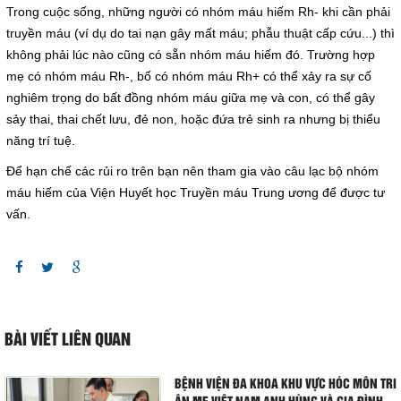
Hoạt động chuyên môn
Trong cuộc sống, những người có nhóm máu hiếm Rh- khi cần phải
truyền máu (ví dụ do tai nạn gây mất máu; phẫu thuật cấp cứu...) thì
COPYRIGHT 2015. ALL RIGHTS RESERVED
không phải lúc nào cũng có sẵn nhóm máu hiếm đó. Trường hợp
Thông báo từ bệnh viện
mẹ có nhóm máu Rh-, bố có nhóm máu Rh+ có thể xảy ra sự cố
nghiêm trọng do bất đồng nhóm máu giữa mẹ và con, có thể gây
Thông tin dược phẩm
sảy thai, thai chết lưu, đẻ non, hoặc đứa trẻ sinh ra nhưng bị thiểu
năng trí tuệ.
Công tác xã hội
Để hạn chế các rủi ro trên bạn nên tham gia vào câu lạc bộ nhóm
Hoạt động đoàn thể
máu hiếm của Viện Huyết học Truyền máu Trung ương để được tư
vấn.
Hướng dẫn bệnh nhân
Sơ đồ bệnh viện
Chuyên khoa
BÀI VIẾT LIÊN QUAN
Thư viện
BỆNH VIỆN ĐA KHOA KHU VỰC HÓC MÔN TRI