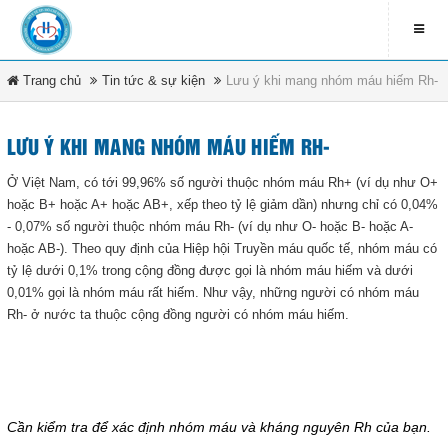
Trang chủ
Tin tức & sự kiện
LIÊN HỆ
Lưu ý khi mang nhóm máu hiếm Rh-
contact_address
79 Bà Triệu - Xã Hóc Môn -
LƯU Ý KHI MANG NHÓM MÁU HIẾM RH-
DANH MỤC
TP.HCM
Ở Việt Nam, có tới 99,96% số người thuộc nhóm máu Rh+ (ví dụ như O+
contact_phone
hoặc B+ hoặc A+ hoặc AB+, xếp theo tỷ lệ giảm dần) nhưng chỉ có 0,04%
Trang chủ
(08) 3891 4208
- 0,07% số người thuộc nhóm máu Rh- (ví dụ như O- hoặc B- hoặc A-
hoặc AB-). Theo quy định của Hiệp hội Truyền máu quốc tế, nhóm máu có
Tin tức & sự kiện
tỷ lệ dưới 0,1% trong cộng đồng được gọi là nhóm máu hiếm và dưới
ĐĂNG KÍ NHẬN EMAIL
0,01% gọi là nhóm máu rất hiếm. Như vậy, những người có nhóm máu
Văn bản pháp luật
Rh- ở nước ta thuộc cộng đồng người có nhóm máu hiếm.
newsletter_informbvdkhocmon
Quy chế bệnh viện
Tổ chức bệnh viện
ĐĂNG KÝ
Cần kiểm tra để xác định nhóm máu và kháng nguyên Rh của bạn.