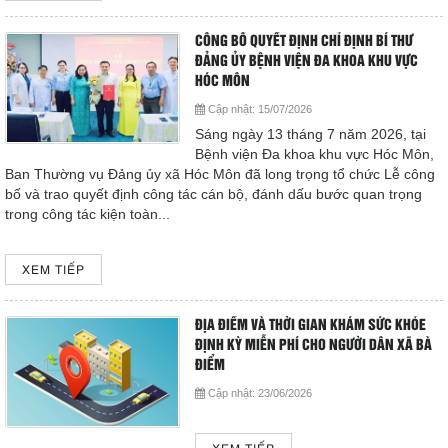
Cấp cứu (24/24)
(08) 3710 1445
CÔNG BỐ QUYẾT ĐỊNH CHỈ ĐỊNH BÍ THƯ
ĐẢNG ỦY BỆNH VIỆN ĐA KHOA KHU VỰC
HÓC MÔN
Email
Cập nhật:
15/07/2026
bvdkhocmon@gmail.com
Sáng ngày 13 tháng 7 năm 2026, tại
support@bvdkhocmon.com
Bệnh viện Đa khoa khu vực Hóc Môn,
Ban Thường vụ Đảng ủy xã Hóc Môn đã long trọng tổ chức Lễ công
COPYRIGHT 2015. ALL RIGHTS RESERVED
bố và trao quyết định công tác cán bộ, đánh dấu bước quan trọng
trong công tác kiện toàn...
XEM TIẾP
ĐỊA ĐIỂM VÀ THỜI GIAN KHÁM SỨC KHỎE
ĐỊNH KỲ MIỄN PHÍ CHO NGƯỜI DÂN XÃ BÀ
ĐIỂM
Cập nhật:
23/06/2026