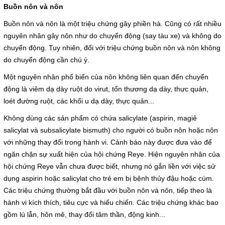
Buồn nôn và nôn
Cấp cứu (24/24)
(08) 3710 1445
Buồn nôn và nôn là một triệu chứng gây phiền hà. Cũng có rất nhiều
nguyên nhân gây nôn như do chuyển động (say tàu xe) và không do
chuyển động. Tuy nhiên, đối với triệu chứng buồn nôn và nôn không
Email
do chuyển động cần chú ý.
bvdkhocmon@gmail.com
support@bvdkhocmon.com
Một nguyên nhân phổ biến của nôn không liên quan đến chuyển
COPYRIGHT 2015. ALL RIGHTS RESERVED
động là viêm dạ dày ruột do virut, tổn thương dạ dày, thực quản,
loét đường ruột, các khối u dạ dày, thực quản...
Không dùng các sản phẩm có chứa salicylate (aspirin, magiê
salicylat và subsalicylate bismuth) cho người có buồn nôn hoặc nôn
với những thay đổi trong hành vi. Cảnh báo này được đưa vào để
ngăn chặn sự xuất hiện của hội chứng Reye. Hiện nguyên nhân của
hội chứng Reye vẫn chưa được biết, nhưng nó gắn liền với việc sử
dụng aspirin hoặc salicylat cho trẻ em bị bệnh thủy đậu hoặc cúm.
Các triệu chứng thường bắt đầu với buồn nôn và nôn, tiếp theo là
hành vi kích thích, tiêu cực và hiếu chiến. Các triệu chứng khác bao
gồm lú lẫn, hôn mê, thay đổi tâm thần, động kinh...