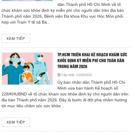
dân Thành phố Hồ Chí Minh về tổ
chức khám sức khỏe định kỳ miễn phí cho người dân trên địa bàn
Thành phố năm 2026, Bệnh viện Đa khoa Khu vực Hóc Môn phối
hợp với Trạm Y tế xã Bà...
XEM TIẾP
TP.HCM TRIỂN KHAI KẾ HOẠCH KHÁM SỨC
KHỎE ĐỊNH KỲ MIỄN PHÍ CHO TOÀN DÂN
TRONG NĂM 2026
Cập nhật:
12/06/2026
Ủy ban nhân dân Thành phố Hồ Chí
Minh vừa ban hành Kế hoạch số
228/KHUBND về tổ chức khám sức khỏe định kỳ cho người dân trên
địa bàn Thành phố năm 2026. Đây là bước đi đột phá nhằm hướng
tới mục tiêu chăm sóc sức khỏe...
XEM TIẾP