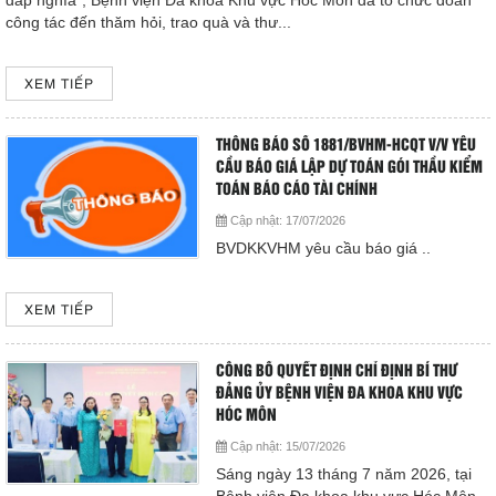
đáp nghĩa", Bệnh viện Đa khoa Khu vực Hóc Môn đã tổ chức đoàn
công tác đến thăm hỏi, trao quà và thư...
XEM TIẾP
THÔNG BÁO SỐ 1881/BVHM-HCQT V/V YÊU
CẦU BÁO GIÁ LẬP DỰ TOÁN GÓI THẦU KIỂM
TOÁN BÁO CÁO TÀI CHÍNH
Cập nhật:
17/07/2026
BVDKKVHM yêu cầu báo giá ..
XEM TIẾP
CÔNG BỐ QUYẾT ĐỊNH CHỈ ĐỊNH BÍ THƯ
ĐẢNG ỦY BỆNH VIỆN ĐA KHOA KHU VỰC
HÓC MÔN
Cập nhật:
15/07/2026
Sáng ngày 13 tháng 7 năm 2026, tại