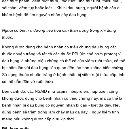
độc thực phẩm, viêm ruột thừa, tắc ruột, ung thư ruột, thiếu máu,
Hoạt động chuyên môn
sỏi thận, viêm tụy hoặc loét... Khi bị đau bụng, người bệnh cần đi
COPYRIGHT 2015. ALL RIGHTS RESERVED
khám bệnh để tìm nguyên nhân gây đau bụng.
Thông báo từ bệnh viện
Người có bệnh ở đường tiêu hóa cần thận trọng trong khi dùng
Thông tin dược phẩm
thuốc.
Công tác xã hội
Không được dùng cho bệnh nhân có triệu chứng đau bụng các
thuốc nhuận tràng và tất cả các thuốc PPI (ức chế bơm proton) vì
đau bụng là những triệu chứng có thể có của viêm ruột thừa, có thể
Hoạt động đoàn thể
bị nhầm lẫn với đau bụng liên quan đến táo bón không biến chứng.
Sử dụng thuốc nhuận tràng ở bệnh nhân bị viêm ruột thừa cấp tính
Hướng dẫn bệnh nhân
có thể dẫn đến vỡ ruột thừa.
Sơ đồ bệnh viện
Bên cạnh đó, các NSAID như aspirin, ibuprofen, naproxen cũng
không được dùng cho bệnh nhân có triệu chứng này, mà cụ thể là
Chuyên khoa
bệnh nhân bị đau bụng có nguyên nhân bị đau - loét dạ dày. Nếu
dùng bệnh sẽ trầm trọng làm chảy máu dạ dày... nguy hiểm tính
Thư viện
mạng nếu không được cấp cứu kịp thời.
Rối loạn nuốt