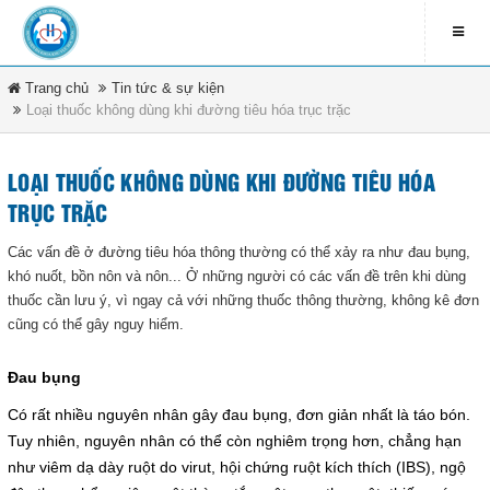
Trang chủ
Tin tức & sự kiện
LIÊN HỆ
Loại thuốc không dùng khi đường tiêu hóa trục trặc
contact_address
79 Bà Triệu - Xã Hóc Môn -
DANH MỤC
TP.HCM
LOẠI THUỐC KHÔNG DÙNG KHI ĐƯỜNG TIÊU HÓA
TRỤC TRẶC
contact_phone
Trang chủ
(08) 3891 4208
Các vấn đề ở đường tiêu hóa thông thường có thể xảy ra như đau bụng,
khó nuốt, bồn nôn và nôn... Ở những người có các vấn đề trên khi dùng
Tin tức & sự kiện
ĐĂNG KÍ NHẬN EMAIL
thuốc cần lưu ý, vì ngay cả với những thuốc thông thường, không kê đơn
cũng có thể gây nguy hiểm.
Văn bản pháp luật
newsletter_informbvdkhocmon
Ðau bụng
Quy chế bệnh viện
Có rất nhiều nguyên nhân gây đau bụng, đơn giản nhất là táo bón.
Tuy nhiên, nguyên nhân có thể còn nghiêm trọng hơn, chẳng hạn
Tổ chức bệnh viện
ĐĂNG KÝ
như viêm dạ dày ruột do virut, hội chứng ruột kích thích (IBS), ngộ