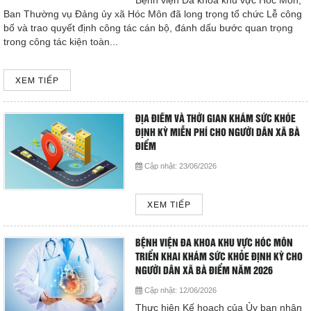
Bệnh viện Đa khoa khu vực Hóc Môn,
Ban Thường vụ Đảng ủy xã Hóc Môn đã long trọng tổ chức Lễ công
bố và trao quyết định công tác cán bộ, đánh dấu bước quan trọng
trong công tác kiện toàn...
XEM TIẾP
ĐỊA ĐIỂM VÀ THỜI GIAN KHÁM SỨC KHỎE
ĐỊNH KỲ MIỄN PHÍ CHO NGƯỜI DÂN XÃ BÀ
ĐIỂM
Cập nhật:
23/06/2026
XEM TIẾP
BỆNH VIỆN ĐA KHOA KHU VỰC HÓC MÔN
TRIỂN KHAI KHÁM SỨC KHỎE ĐỊNH KỲ CHO
NGƯỜI DÂN XÃ BÀ ĐIỂM NĂM 2026
Cập nhật:
12/06/2026
Thực hiện Kế hoạch của Ủy ban nhân