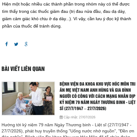
Hiện một hoặc nhiều các thành phần trong nhóm này có thể được
tìm thấy trong các thuốc giảm đau (trị đau nửa đầu, đau dạ dày,
giảm cảm giác khó chịu ở dạ dày...). Vì vậy, cần lưu ý đọc kỹ thành
phần của thuốc để tránh dùng.
BÀI VIẾT LIÊN QUAN
BỆNH VIỆN ĐA KHOA KHU VỰC HÓC MÔN TRI
ÂN MẸ VIỆT NAM ANH HÙNG VÀ GIA ĐÌNH
NGƯỜI CÓ CÔNG VỚI CÁCH MẠNG NHÂN DỊP
KỶ NIỆM 79 NĂM NGÀY THƯƠNG BINH - LIỆT
SĨ (27/7/1947 – 27/7/2026)
Cập nhật:
27/07/2026
Hướng tới kỷ niệm 79 năm Ngày Thương binh - Liệt sĩ (27/7/1947 -
27/7/2026), phát huy truyền thống "Uống nước nhớ nguồn", "Đền ơn