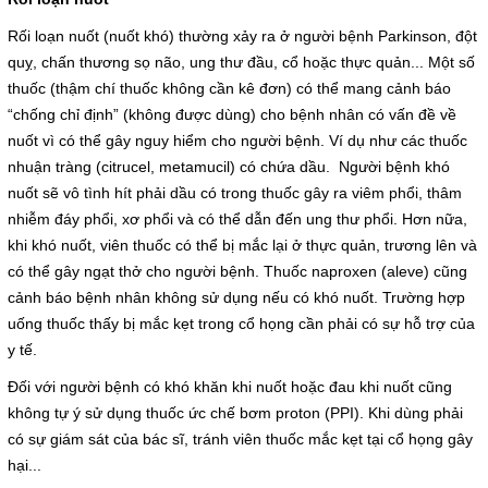
Giá dịch vụ
Rối loạn nuốt (nuốt khó) thường xảy ra ở người bệnh Parkinson, đột
quỵ, chấn thương sọ não, ung thư đầu, cổ hoặc thực quản... Một số
Đào tạo - Nghiên cứu KH
thuốc (thậm chí thuốc không cần kê đơn) có thể mang cảnh báo
“chống chỉ định” (không được dùng) cho bệnh nhân có vấn đề về
Lịch làm việc
nuốt vì có thể gây nguy hiểm cho người bệnh. Ví dụ như các thuốc
nhuận tràng (citrucel, metamucil) có chứa dầu. Người bệnh khó
Thư giãn
nuốt sẽ vô tình hít phải dầu có trong thuốc gây ra viêm phổi, thâm
nhiễm đáy phổi, xơ phổi và có thể dẫn đến ung thư phổi. Hơn nữa,
Chỉ số bệnh viện
khi khó nuốt, viên thuốc có thể bị mắc lại ở thực quản, trương lên và
có thể gây ngạt thở cho người bệnh. Thuốc naproxen (aleve) cũng
Báo cáo CTQLCSNB
cảnh báo bệnh nhân không sử dụng nếu có khó nuốt. Trường hợp
uống thuốc thấy bị mắc kẹt trong cổ họng cần phải có sự hỗ trợ của
Liên hệ
y tế.
Đối với người bệnh có khó khăn khi nuốt hoặc đau khi nuốt cũng
Đóng
không tự ý sử dụng thuốc ức chế bơm proton (PPI). Khi dùng phải
có sự giám sát của bác sĩ, tránh viên thuốc mắc kẹt tại cổ họng gây
hại...
LIÊN HỆ