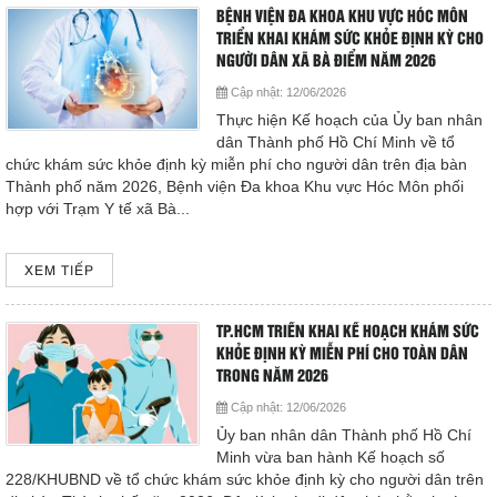
BỆNH VIỆN ĐA KHOA KHU VỰC HÓC MÔN
TRIỂN KHAI KHÁM SỨC KHỎE ĐỊNH KỲ CHO
NGƯỜI DÂN XÃ BÀ ĐIỂM NĂM 2026
Cập nhật:
12/06/2026
Thực hiện Kế hoạch của Ủy ban nhân
dân Thành phố Hồ Chí Minh về tổ
chức khám sức khỏe định kỳ miễn phí cho người dân trên địa bàn
Thành phố năm 2026, Bệnh viện Đa khoa Khu vực Hóc Môn phối
hợp với Trạm Y tế xã Bà...
XEM TIẾP
TP.HCM TRIỂN KHAI KẾ HOẠCH KHÁM SỨC
KHỎE ĐỊNH KỲ MIỄN PHÍ CHO TOÀN DÂN
TRONG NĂM 2026
Cập nhật:
12/06/2026
Ủy ban nhân dân Thành phố Hồ Chí
Minh vừa ban hành Kế hoạch số
228/KHUBND về tổ chức khám sức khỏe định kỳ cho người dân trên