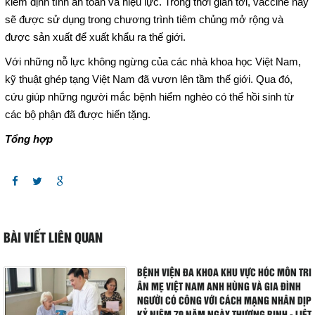
kiểm định tính an toàn và hiệu lực. Trong thời gian tới, vaccine này
Giá dịch vụ
sẽ được sử dụng trong chương trình tiêm chủng mở rộng và
được sản xuất để xuất khẩu ra thế giới.
Đào tạo - Nghiên cứu KH
Với những nỗ lực không ngừng của các nhà khoa học Việt Nam,
kỹ thuật ghép tạng Việt Nam đã vươn lên tầm thế giới. Qua đó,
Lịch làm việc
cứu giúp những người mắc bệnh hiểm nghèo có thể hồi sinh từ
các bộ phận đã được hiến tặng.
Thư giãn
Tổng hợp
Chỉ số bệnh viện
Báo cáo CTQLCSNB
Liên hệ
BÀI VIẾT LIÊN QUAN
Đóng
BỆNH VIỆN ĐA KHOA KHU VỰC HÓC MÔN TRI
ÂN MẸ VIỆT NAM ANH HÙNG VÀ GIA ĐÌNH
LIÊN HỆ
NGƯỜI CÓ CÔNG VỚI CÁCH MẠNG NHÂN DỊP