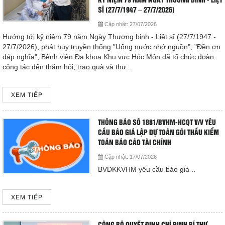
KỶ NIỆM 79 NĂM NGÀY THƯƠNG BINH - LIỆT
SĨ (27/7/1947 – 27/7/2026)
Cấp cứu (24/24)
(08) 3710 1445
Cập nhật:
27/07/2026
Hướng tới kỷ niệm 79 năm Ngày Thương binh - Liệt sĩ (27/7/1947 -
27/7/2026), phát huy truyền thống "Uống nước nhớ nguồn", "Đền ơn
Email
đáp nghĩa", Bệnh viện Đa khoa Khu vực Hóc Môn đã tổ chức đoàn
bvdkhocmon@gmail.com
công tác đến thăm hỏi, trao quà và thư...
support@bvdkhocmon.com
COPYRIGHT 2015. ALL RIGHTS RESERVED
XEM TIẾP
THÔNG BÁO SỐ 1881/BVHM-HCQT V/V YÊU
CẦU BÁO GIÁ LẬP DỰ TOÁN GÓI THẦU KIỂM
TOÁN BÁO CÁO TÀI CHÍNH
Cập nhật:
17/07/2026
BVDKKVHM yêu cầu báo giá ..
XEM TIẾP