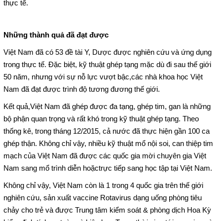
thực tế.
Hoạt động chuyên môn
COPYRIGHT 2015. ALL RIGHTS RESERVED
Thông báo từ bệnh viện
Những thành quả đã đạt được
Việt Nam đã có 53 đề tài Y, Dược được nghiên cứu và ứng dụng
Thông tin dược phẩm
trong thực tế. Đặc biệt, kỹ thuật ghép tạng mặc dù đi sau thế giới
50 năm, nhưng với sự nỗ lực vượt bậc,các nhà khoa học Việt
Công tác xã hội
Nam đã đạt được trình độ tương đương thế giới.
Hoạt động đoàn thể
Kết quả,Việt Nam đã ghép được đa tạng, ghép tim, gan là những
bộ phận quan trọng và rất khó trong kỹ thuật ghép tạng. Theo
Hướng dẫn bệnh nhân
thống kê, trong tháng 12/2015, cả nước đã thực hiện gần 100 ca
ghép thận. Không chỉ vậy, nhiều kỹ thuật mổ nội soi, can thiệp tim
Sơ đồ bệnh viện
mạch của Việt Nam đã được các quốc gia mời chuyên gia Việt
Nam sang mổ trình diễn hoặctrực tiếp sang học tập tại Việt Nam.
Chuyên khoa
Không chỉ vậy, Việt Nam còn là 1 trong 4 quốc gia trên thế giới
nghiên cứu, sản xuất vaccine Rotavirus dạng uống phòng tiêu
Thư viện
chảy cho trẻ và được Trung tâm kiểm soát & phòng dịch Hoa Kỳ