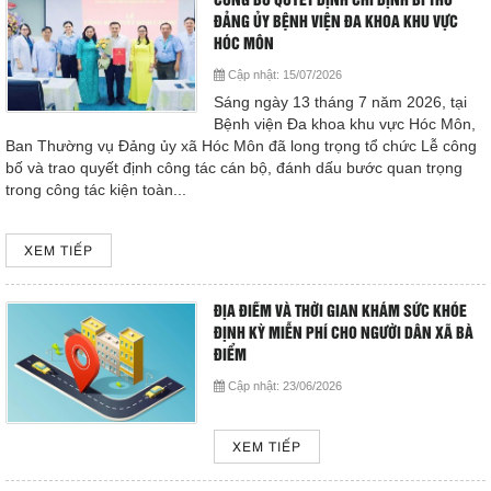
CÔNG BỐ QUYẾT ĐỊNH CHỈ ĐỊNH BÍ THƯ
ĐẢNG ỦY BỆNH VIỆN ĐA KHOA KHU VỰC
HÓC MÔN
Cập nhật:
15/07/2026
Sáng ngày 13 tháng 7 năm 2026, tại
Bệnh viện Đa khoa khu vực Hóc Môn,
Ban Thường vụ Đảng ủy xã Hóc Môn đã long trọng tổ chức Lễ công
bố và trao quyết định công tác cán bộ, đánh dấu bước quan trọng
trong công tác kiện toàn...
XEM TIẾP
ĐỊA ĐIỂM VÀ THỜI GIAN KHÁM SỨC KHỎE
ĐỊNH KỲ MIỄN PHÍ CHO NGƯỜI DÂN XÃ BÀ
ĐIỂM
Cập nhật:
23/06/2026
XEM TIẾP