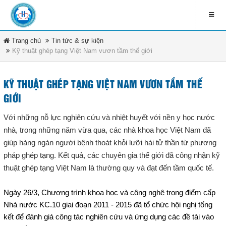
Trang chủ
Tin tức & sự kiện
LIÊN HỆ
Kỹ thuật ghép tạng Việt Nam vươn tầm thế giới
contact_address
79 Bà Triệu - Xã Hóc Môn -
DANH MỤC
TP.HCM
KỸ THUẬT GHÉP TẠNG VIỆT NAM VƯƠN TẦM THẾ
GIỚI
contact_phone
Trang chủ
(08) 3891 4208
Với những nỗ lực nghiên cứu và nhiệt huyết với nền y học nước
nhà, trong những năm vừa qua, các nhà khoa học Việt Nam đã
Tin tức & sự kiện
ĐĂNG KÍ NHẬN EMAIL
giúp hàng ngàn người bệnh thoát khỏi lưỡi hái tử thần từ phương
pháp ghép tạng. Kết quả, các chuyên gia thế giới đã công nhận kỹ
Văn bản pháp luật
newsletter_informbvdkhocmon
thuật ghép tạng Việt Nam là thường quy và đạt đến tầm quốc tế.
Quy chế bệnh viện
Ngày 26/3, Chương trình khoa học và công nghệ trọng điểm cấp
Nhà nước KC.10 giai đoạn 2011 - 2015 đã tổ chức hội nghị tổng
Tổ chức bệnh viện
ĐĂNG KÝ
kết để đánh giá công tác nghiên cứu và ứng dụng các đề tài vào