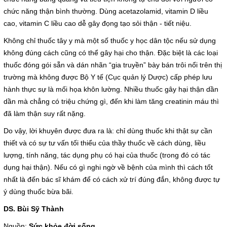
chức năng thận bình thường. Dùng acetazolamid, vitamin D liều
cao, vitamin C liều cao dễ gây đọng tạo sỏi thận - tiết niệu.
Không chỉ thuốc tây y mà một số thuốc y học dân tộc nếu sử dụng
không đúng cách cũng có thể gây hại cho thận. Đặc biệt là các loại
thuốc đóng gói sẵn và dán nhãn “gia truyền” bày bán trôi nổi trên thị
trường mà không được Bộ Y tế (Cục quản lý Dược) cấp phép lưu
hành thực sự là mối họa khôn lường. Nhiều thuốc gây hại thận dần
dần mà chẳng có triệu chứng gì, đến khi làm tăng creatinin máu thì
đã làm thận suy rất nặng.
Do vậy, lời khuyên được đưa ra là: chỉ dùng thuốc khi thật sự cần
thiết và có sự tư vấn tối thiểu của thầy thuốc về cách dùng, liều
lượng, tính năng, tác dụng phụ có hại của thuốc (trong đó có tác
dụng hại thận). Nếu có gì nghi ngờ về bệnh của mình thì cách tốt
nhất là đến bác sĩ khám để có cách xử trí đúng đắn, không được tự
ý dùng thuốc bừa bãi.
DS. Bùi Sỹ Thành
Nguồn:
Sức khỏe đời sống