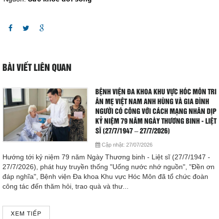
BÀI VIẾT LIÊN QUAN
BỆNH VIỆN ĐA KHOA KHU VỰC HÓC MÔN TRI
ÂN MẸ VIỆT NAM ANH HÙNG VÀ GIA ĐÌNH
NGƯỜI CÓ CÔNG VỚI CÁCH MẠNG NHÂN DỊP
KỶ NIỆM 79 NĂM NGÀY THƯƠNG BINH - LIỆT
SĨ (27/7/1947 – 27/7/2026)
Cập nhật:
27/07/2026
Hướng tới kỷ niệm 79 năm Ngày Thương binh - Liệt sĩ (27/7/1947 -
27/7/2026), phát huy truyền thống "Uống nước nhớ nguồn", "Đền ơn
đáp nghĩa", Bệnh viện Đa khoa Khu vực Hóc Môn đã tổ chức đoàn
công tác đến thăm hỏi, trao quà và thư...
XEM TIẾP