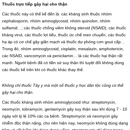
Hoạt động chuyên môn
Thuốc trực tiếp gây hại cho thận
COPYRIGHT 2015. ALL RIGHTS RESERVED
Các thuốc này có thể kể đến là: các kháng sinh thuộc nhóm
Thông báo từ bệnh viện
cephalosporin, nhóm aminoglycosid, nhóm quinolon, nhóm
sulfamid…; các thuốc chống viêm không steroid (NSAID); các thuốc
Thông tin dược phẩm
kháng virut, các thuốc lợi tiểu, thuốc ức chế men chuyển, các thuốc
hạ áp có cơ chế gây giãn mạch và thuốc dự phòng cơn gout cấp…
Công tác xã hội
Trong đó, nhóm aminoglycosid, cisplatin, mesalazin, amphotericin,
các NSAID, vancomycin và penicilamin… là các thuốc hại thận rất
Hoạt động đoàn thể
mạnh. Người bệnh đã có tiền sử suy thận thì tuyệt đối không dùng
các thuốc kể trên khi có thuốc khác thay thế.
Hướng dẫn bệnh nhân
Không chỉ thuốc Tây y mà một số thuốc y học dân tộc cũng có thể
Sơ đồ bệnh viện
gây hại cho thận.
Các thuốc kháng sinh nhóm aminoglycosid như: streptomycin,
Chuyên khoa
neomycin, tobramycin, gentamycin gây suy thận sau khi dùng 7 - 10
ngày với tỷ lệ 10% các ca bệnh. Streptomycin và neomycin gây
Thư viện
nhiễm độc thận nặng, cho nên hiện nay, neomycin không dùng dạng