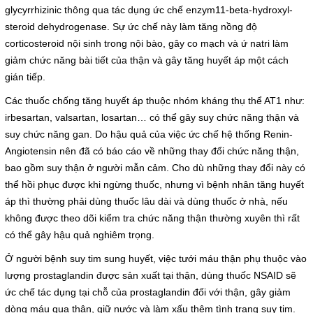
glycyrrhizinic thông qua tác dụng ức chế enzym11-beta-hydroxyl-
Cấp cứu (24/24)
steroid dehydrogenase. Sự ức chế này làm tăng nồng độ
(08) 3710 1445
corticosteroid nội sinh trong nội bào, gây co mạch và ứ natri làm
giảm chức năng bài tiết của thận và gây tăng huyết áp một cách
Email
gián tiếp.
bvdkhocmon@gmail.com
support@bvdkhocmon.com
Các thuốc chống tăng huyết áp thuộc nhóm kháng thụ thể AT1 như:
irbesartan, valsartan, losartan… có thể gây suy chức năng thận và
COPYRIGHT 2015. ALL RIGHTS RESERVED
suy chức năng gan. Do hậu quả của việc ức chế hệ thống Renin-
Angiotensin nên đã có báo cáo về những thay đổi chức năng thận,
bao gồm suy thận ở người mẫn cảm. Cho dù những thay đổi này có
thể hồi phục được khi ngừng thuốc, nhưng vì bệnh nhân tăng huyết
áp thì thường phải dùng thuốc lâu dài và dùng thuốc ở nhà, nếu
không được theo dõi kiểm tra chức năng thận thường xuyên thì rất
có thể gây hậu quả nghiêm trọng.
Ở người bệnh suy tim sung huyết, việc tưới máu thận phụ thuộc vào
lượng prostaglandin được sản xuất tại thận, dùng thuốc NSAID sẽ
ức chế tác dụng tại chỗ của prostaglandin đối với thận, gây giảm
dòng máu qua thận, giữ nước và làm xấu thêm tình trạng suy tim.