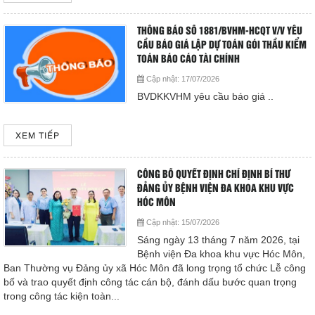
THÔNG BÁO SỐ 1881/BVHM-HCQT V/V YÊU
CẦU BÁO GIÁ LẬP DỰ TOÁN GÓI THẦU KIỂM
TOÁN BÁO CÁO TÀI CHÍNH
Cập nhật:
17/07/2026
BVDKKVHM yêu cầu báo giá ..
XEM TIẾP
CÔNG BỐ QUYẾT ĐỊNH CHỈ ĐỊNH BÍ THƯ
ĐẢNG ỦY BỆNH VIỆN ĐA KHOA KHU VỰC
HÓC MÔN
Cập nhật:
15/07/2026
Sáng ngày 13 tháng 7 năm 2026, tại
Bệnh viện Đa khoa khu vực Hóc Môn,
Ban Thường vụ Đảng ủy xã Hóc Môn đã long trọng tổ chức Lễ công
bố và trao quyết định công tác cán bộ, đánh dấu bước quan trọng
trong công tác kiện toàn...