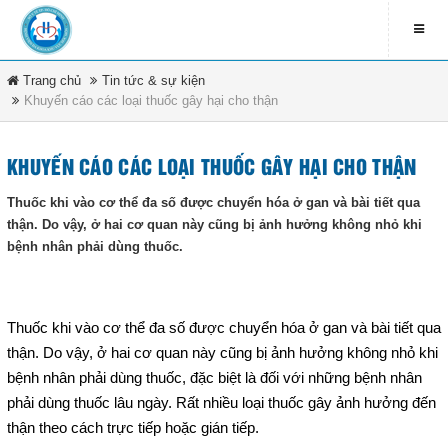
Trang chủ
Tin tức & sự kiện
LIÊN HỆ
Khuyến cáo các loại thuốc gây hại cho thận
contact_address
79 Bà Triệu - Xã Hóc Môn -
DANH MỤC
TP.HCM
KHUYẾN CÁO CÁC LOẠI THUỐC GÂY HẠI CHO THẬN
Thuốc khi vào cơ thể đa số được chuyển hóa ở gan và bài tiết qua
contact_phone
Trang chủ
(08) 3891 4208
thận. Do vậy, ở hai cơ quan này cũng bị ảnh hưởng không nhỏ khi
bệnh nhân phải dùng thuốc.
Tin tức & sự kiện
ĐĂNG KÍ NHẬN EMAIL
Văn bản pháp luật
newsletter_informbvdkhocmon
Thuốc khi vào cơ thể đa số được chuyển hóa ở gan và bài tiết qua
thận. Do vậy, ở hai cơ quan này cũng bị ảnh hưởng không nhỏ khi
Quy chế bệnh viện
bệnh nhân phải dùng thuốc, đặc biệt là đối với những bệnh nhân
phải dùng thuốc lâu ngày. Rất nhiều loại thuốc gây ảnh hưởng đến
Tổ chức bệnh viện
ĐĂNG KÝ
thận theo cách trực tiếp hoặc gián tiếp.