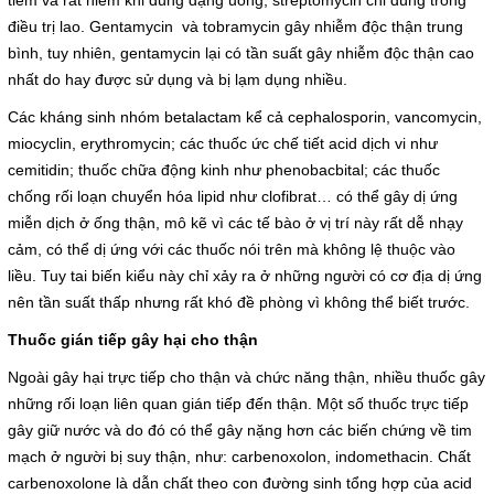
tiêm và rất hiếm khi dùng dạng uống, streptomycin chỉ dùng trong
Giá dịch vụ
điều trị lao. Gentamycin và tobramycin gây nhiễm độc thận trung
bình, tuy nhiên, gentamycin lại có tần suất gây nhiễm độc thận cao
Đào tạo - Nghiên cứu KH
nhất do hay được sử dụng và bị lạm dụng nhiều.
Các kháng sinh nhóm betalactam kể cả cephalosporin, vancomycin,
Lịch làm việc
miocyclin, erythromycin; các thuốc ức chế tiết acid dịch vi như
cemitidin; thuốc chữa động kinh như phenobacbital; các thuốc
Thư giãn
chống rối loạn chuyển hóa lipid như clofibrat… có thể gây dị ứng
miễn dịch ở ống thận, mô kẽ vì các tế bào ở vị trí này rất dễ nhạy
Chỉ số bệnh viện
cảm, có thể dị ứng với các thuốc nói trên mà không lệ thuộc vào
liều. Tuy tai biến kiểu này chỉ xảy ra ở những người có cơ địa dị ứng
Báo cáo CTQLCSNB
nên tần suất thấp nhưng rất khó đề phòng vì không thể biết trước.
Thuốc gián tiếp gây hại cho thận
Liên hệ
Ngoài gây hại trực tiếp cho thận và chức năng thận, nhiều thuốc gây
Đóng
những rối loạn liên quan gián tiếp đến thận. Một số thuốc trực tiếp
gây giữ nước và do đó có thể gây nặng hơn các biến chứng về tim
mạch ở người bị suy thận, như: carbenoxolon, indomethacin. Chất
LIÊN HỆ
carbenoxolone là dẫn chất theo con đường sinh tổng hợp của acid