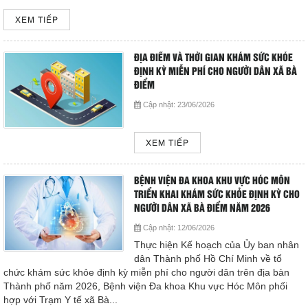
XEM TIẾP
ĐỊA ĐIỂM VÀ THỜI GIAN KHÁM SỨC KHỎE
ĐỊNH KỲ MIỄN PHÍ CHO NGƯỜI DÂN XÃ BÀ
ĐIỂM
Cập nhật:
23/06/2026
XEM TIẾP
BỆNH VIỆN ĐA KHOA KHU VỰC HÓC MÔN
TRIỂN KHAI KHÁM SỨC KHỎE ĐỊNH KỲ CHO
NGƯỜI DÂN XÃ BÀ ĐIỂM NĂM 2026
Cập nhật:
12/06/2026
Thực hiện Kế hoạch của Ủy ban nhân
dân Thành phố Hồ Chí Minh về tổ
chức khám sức khỏe định kỳ miễn phí cho người dân trên địa bàn
Thành phố năm 2026, Bệnh viện Đa khoa Khu vực Hóc Môn phối
hợp với Trạm Y tế xã Bà...