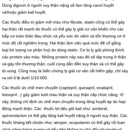
Dùng digoxin ở người suy thận nặng sẽ làm tăng canxi huyết
và/hoặc giảm kali huyết.
Các thuốc điều trị giảm mỡ máu như fibrate, statin cũng có thể gây
hại thận rất mạnh do thuốc có thể gây ly giải cơ vân khiến cho các
bắp cơ toàn thân đau nhức và yếu sức do viêm và tổn thương cơ ở
mức độ rất nghiêm trọng. Hai thận làm việc quá mức để cố gắng
loại bỏ lượng cơ phân huỷ do dùng statin. Cơ bị ly giải phóng thích
các protein vào máu. Những protein này sau đó sẽ tập trung ở thận
và gây tổn thương thận, cuối cùng dẫn đến suy thận và có thể gây
tử vong. Cũng may là biến chứng ly giải cơ vân rất hiếm gặp, chỉ xảy
ra với tỉ lệ dưới 1/10.000.
Các thuốc ức chế men chuyển (captopril, quinapril, enalapril,
lisinopril...) gây giảm tưới máu thận và suy thận cấp chức năng. Vì
vậy, không chỉ định ức chế men chuyển trong tăng huyết áp do hẹp
động mạch thận. Các thuốc lợi tiểu giữ kali như: amilorid,
spironolacton có thể gây tăng kali huyết nặng ở người suy thận. Các
thuốc kháng tiết cholin như: atropin, scopolamin có thể gây rối loạn
chức năng bàng quang và tiểu tiện không tự chủ đối với người có