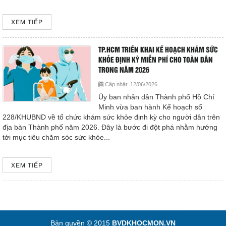
XEM TIẾP
TP.HCM TRIỂN KHAI KẾ HOẠCH KHÁM SỨC
KHỎE ĐỊNH KỲ MIỄN PHÍ CHO TOÀN DÂN
TRONG NĂM 2026
Cập nhật:
12/06/2026
Ủy ban nhân dân Thành phố Hồ Chí
Minh vừa ban hành Kế hoạch số
228/KHUBND về tổ chức khám sức khỏe định kỳ cho người dân trên
địa bàn Thành phố năm 2026. Đây là bước đi đột phá nhằm hướng
tới mục tiêu chăm sóc sức khỏe...
XEM TIẾP
Bản quyền © 2015
BVDKHOCMON.VN