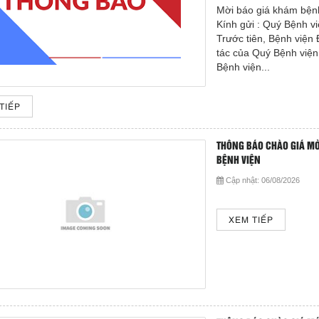
Mời báo giá khám bệnh
Kính gửi : Quý Bệnh v
Trước tiên, Bệnh việ
tác của Quý Bệnh viện 
Bệnh viện...
TIẾP
THÔNG BÁO CHÀO GIÁ MỜ
BỆNH VIỆN
Cập nhật:
06/08/2026
XEM TIẾP