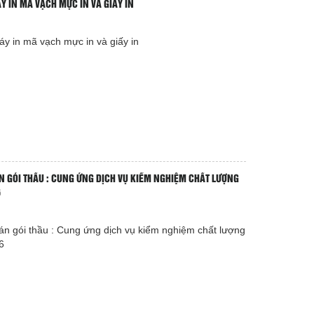
 IN MÃ VẠCH MỰC IN VÀ GIẤY IN
y in mã vạch mực in và giấy in
ÁN GÓI THẦU : CUNG ỨNG DỊCH VỤ KIỂM NGHIỆM CHẤT LƯỢNG
6
án gói thầu : Cung ứng dịch vụ kiểm nghiệm chất lượng
6