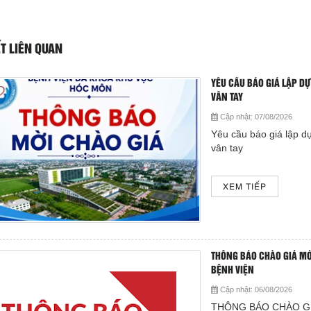
ẾT LIÊN QUAN
YÊU CẦU BÁO GIÁ LẬP DƯ
VÂN TAY
Cập nhật:
07/08/2026
Yêu cầu báo giá lập dư
vân tay
XEM TIẾP
THÔNG BÁO CHÀO GIÁ MỜ
BỆNH VIỆN
Cập nhật:
06/08/2026
THÔNG BÁO CHÀO G