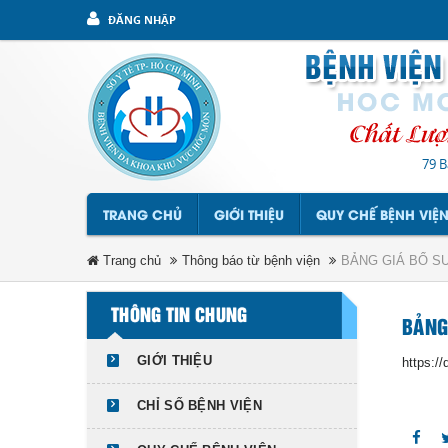
ĐĂNG NHẬP
79 B
TRANG CHỦ
GIỚI THIỆU
QUY CHẾ BỆNH VIỆ
Trang chủ
Thông báo từ bệnh viện
BẢNG GIÁ BỔ S
THÔNG TIN CHUNG
BẢNG
GIỚI THIỆU
https:/
CHỈ SỐ BỆNH VIỆN