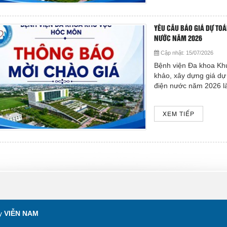
YÊU CẦU BÁO GIÁ DỰ TO
NƯỚC NĂM 2026
Cập nhật:
15/07/2026
Bệnh viện Đa khoa Kh
khảo, xây dựng giá dự
điện nước năm 2026 l
XEM TIẾP
by
VIỄN NAM