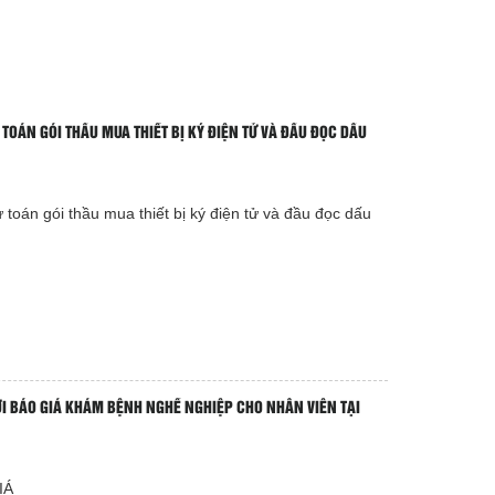
̣ TOÁN GÓI THẦU MUA THIẾT BỊ KÝ ĐIỆN TỬ VÀ ĐẦU ĐỌC DẤU
̣ toán gói thầu mua thiết bị ký điện tử và đầu đọc dấu
I BÁO GIÁ KHÁM BỆNH NGHỀ NGHIỆP CHO NHÂN VIÊN TẠI
IÁ