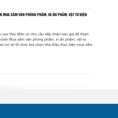
ÁN MUA SẮM VĂN PHÒNG PHẨM, IN ẤN PHẨM, VẬT TƯ ĐIỆN
u vực Hóc Môn có nhu cầu tiếp nhận báo giá để tham
 toán Mua sắm văn phòng phẩm, in ấn phẩm, vật tư
àm cơ sở tổ chức lựa chọn nhà thầu thực hiện mua sắm