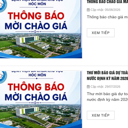
THÔNG BÁO CHÀO GIÁ MÁY
Cập nhật:
05/08/2026
Thông báo chào giá má
XEM TIẾP
THƯ MỜI BÁO GIÁ DỰ TO
NƯỚC ĐỊNH KỲ NĂM 202
Cập nhật:
29/07/2026
Thư mời báo giá dự to
nước định kỳ năm 202
XEM TIẾP