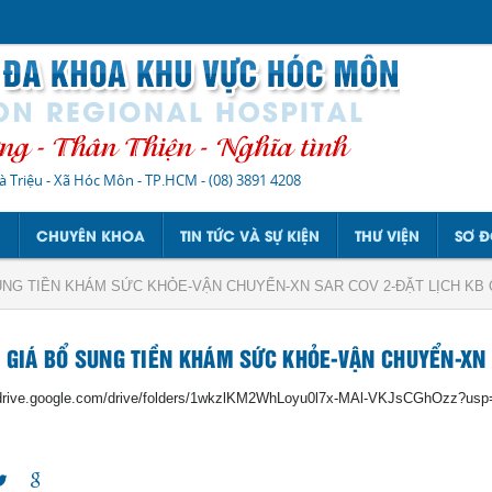
à Triệu - Xã Hóc Môn - TP.HCM
-
(08) 3891 4208
N
CHUYÊN KHOA
TIN TỨC VÀ SỰ KIỆN
THƯ VIỆN
SƠ Đ
UNG TIỀN KHÁM SỨC KHỎE-VẬN CHUYỂN-XN SAR COV 2-ĐẶT LỊCH KB 
 GIÁ BỔ SUNG TIỀN KHÁM SỨC KHỎE-VẬN CHUYỂN-XN S
/drive.google.com/drive/folders/1wkzlKM2WhLoyu0l7x-MAl-VKJsCGhOzz?usp