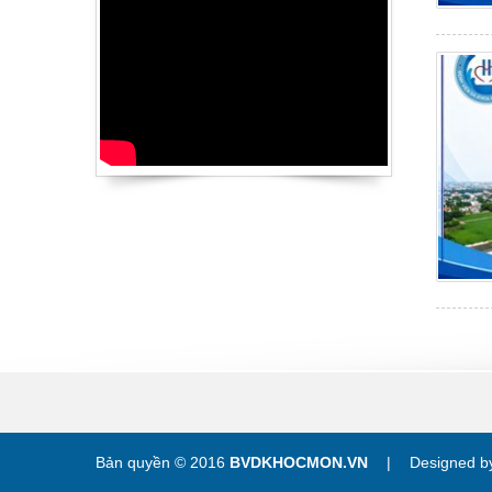
Bản quyền © 2016
BVDKHOCMON.VN
|
Designed 