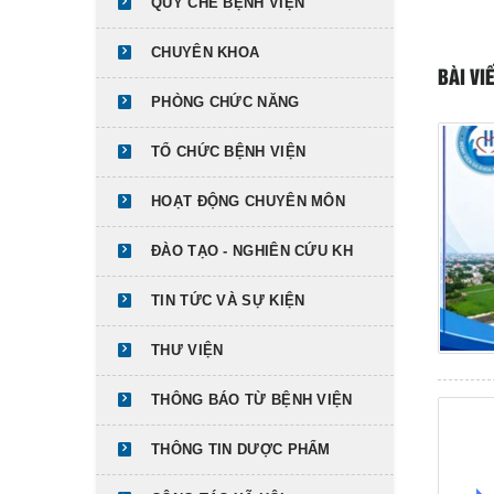
QUY CHẾ BỆNH VIỆN
CHUYÊN KHOA
BÀI VI
PHÒNG CHỨC NĂNG
TỔ CHỨC BỆNH VIỆN
HOẠT ĐỘNG CHUYÊN MÔN
ĐÀO TẠO - NGHIÊN CỨU KH
TIN TỨC VÀ SỰ KIỆN
THƯ VIỆN
THÔNG BÁO TỪ BỆNH VIỆN
THÔNG TIN DƯỢC PHẨM