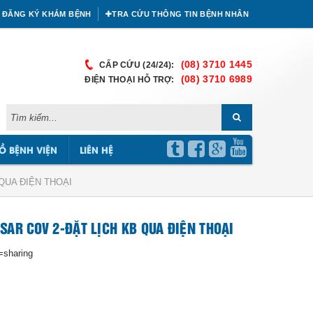
ĐĂNG KÝ KHÁM BỆNH
TRA CỨU THÔNG TIN BỆNH NHÂN
(08) 3710 1445
CẤP CỨU (24/24):
(08) 3710 6989
ĐIỆN THOẠI HỖ TRỢ:
Ồ BỆNH VIỆN
LIÊN HỆ
QUA ĐIỆN THOẠI
AR COV 2-ĐẶT LỊCH KB QUA ĐIỆN THOẠI
=sharing