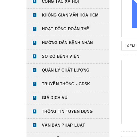
CÔNG TÁC XÃ HỘI
KHÔNG GIAN VĂN HÓA HCM
HOẠT ĐỘNG ĐOÀN THỂ
HƯỚNG DẪN BỆNH NHÂN
XEM 
SƠ ĐỒ BỆNH VIỆN
QUẢN LÝ CHẤT LƯỢNG
TRUYỀN THÔNG - GDSK
GIÁ DỊCH VỤ
THÔNG TIN TUYỂN DỤNG
VĂN BẢN PHÁP LUẬT