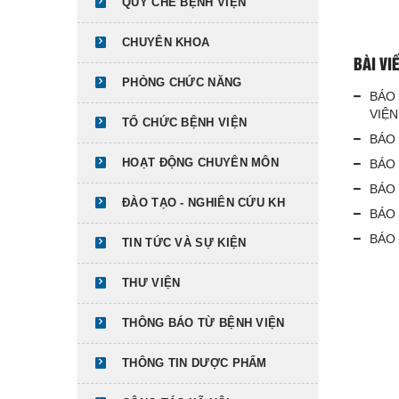
QUY CHẾ BỆNH VIỆN
CHUYÊN KHOA
BÀI VI
PHÒNG CHỨC NĂNG
BÁO 
VIỆN
TỔ CHỨC BỆNH VIỆN
BÁO 
HOẠT ĐỘNG CHUYÊN MÔN
BÁO 
BÁO 
ĐÀO TẠO - NGHIÊN CỨU KH
BÁO 
BÁO 
TIN TỨC VÀ SỰ KIỆN
THƯ VIỆN
THÔNG BÁO TỪ BỆNH VIỆN
THÔNG TIN DƯỢC PHẨM