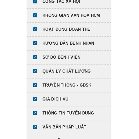
CÔNG TÁC XÃ HỘI
KHÔNG GIAN VĂN HÓA HCM
HOẠT ĐỘNG ĐOÀN THỂ
HƯỚNG DẪN BỆNH NHÂN
SƠ ĐỒ BỆNH VIỆN
QUẢN LÝ CHẤT LƯỢNG
TRUYỀN THÔNG - GDSK
GIÁ DỊCH VỤ
THÔNG TIN TUYỂN DỤNG
VĂN BẢN PHÁP LUẬT