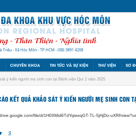
à Triệu - Xã Hóc Môn - TP.HCM
-
(08) 3891 4208
N
CHUYÊN KHOA
TIN TỨC VÀ SỰ KIỆN
THƯ VIỆN
SƠ Đ
sát ý kiến người mẹ sinh con tại Bệnh viện Quí 2 năm 2025
CÁO KẾT QUẢ KHẢO SÁT Ý KIẾN NGƯỜI MẸ SINH CON T
//drive.google.com/file/d/1H0XMid6TdYqiwxqGT-TL-5jHjDo-uXRf/view?u