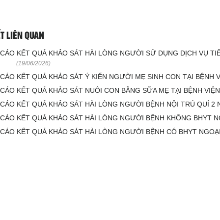
ẾT LIÊN QUAN
CÁO KẾT QUẢ KHẢO SÁT HÀI LÒNG NGƯỜI SỬ DỤNG DỊCH VỤ TI
(19/06/2026)
CÁO KẾT QUẢ KHẢO SÁT Ý KIẾN NGƯỜI MẸ SINH CON TẠI BỆNH V
CÁO KẾT QUẢ KHẢO SÁT NUÔI CON BẰNG SỮA MẸ TẠI BỆNH VIỆN 
CÁO KẾT QUẢ KHẢO SÁT HÀI LÒNG NGƯỜI BỆNH NỘI TRÚ QUÍ 2 
CÁO KẾT QUẢ KHẢO SÁT HÀI LÒNG NGƯỜI BỆNH KHÔNG BHYT NỘ
CÁO KẾT QUẢ KHẢO SÁT HÀI LÒNG NGƯỜI BỆNH CÓ BHYT NGOẠI