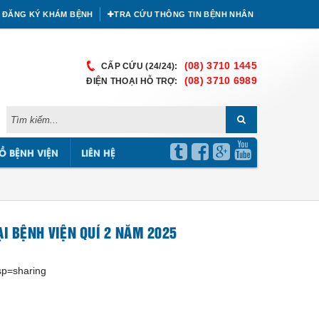
ĐĂNG KÝ KHÁM BỆNH
TRA CỨU THÔNG TIN BỆNH NHÂN
(08) 3710 1445
CẤP CỨU (24/24):
(08) 3710 6989
ĐIỆN THOẠI HỖ TRỢ:
Ồ BỆNH VIỆN
LIÊN HỆ
ẠI BỆNH VIỆN QUÍ 2 NĂM 2025
sp=sharing