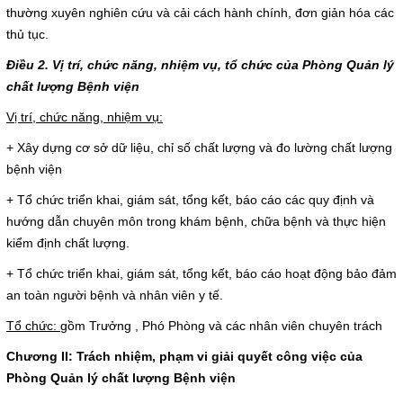
Hoạt động chuyên môn
thường xuyên nghiên cứu và cải cách hành chính, đơn giản hóa các
thủ tục.
COPYRIGHT 2015. ALL RIGHTS RESERVED
Thông báo từ bệnh viện
Điều 2. Vị trí, chức năng, nhiệm vụ, tổ chức của Phòng Quản lý
chất lượng Bệnh viện
Thông tin dược phẩm
Vị trí, chức năng, nhiệm vụ:
Công tác xã hội
+ Xây dựng cơ sở dữ liệu, chỉ số chất lượng và đo lường chất lượng
bệnh viện
Hoạt động đoàn thể
+ Tổ chức triển khai, giám sát, tổng kết, báo cáo các quy định và
hướng dẫn chuyên môn trong khám bệnh, chữa bệnh và thực hiện
Hướng dẫn bệnh nhân
kiểm định chất lượng.
+ Tổ chức triển khai, giám sát, tổng kết, báo cáo hoạt động bảo đảm
Sơ đồ bệnh viện
an toàn người bệnh và nhân viên y tế.
Tổ chức:
gồm Trưởng , Phó Phòng và các nhân viên chuyên trách
Chuyên khoa
Chương II: Trách nhiệm, phạm vi giải quyết công việc của
Thư viện
Phòng Quản lý chất lượng Bệnh viện