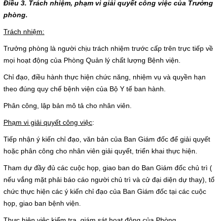
Điều 3. Trách nhiệm, phạm vi giải quyết công việc của Trưởng
Giá dịch vụ
phòng.
Trách nhiệm:
Đào tạo - Nghiên cứu KH
Trưởng phòng là người chịu trách nhiệm trước cấp trên trực tiếp về
Lịch làm việc
mọi hoạt động của Phòng Quản lý chất lượng Bệnh viện.
Chỉ đạo, điều hành thực hiện chức năng, nhiệm vụ và quyền hạn
Thư giãn
theo đúng quy chế bệnh viện của Bộ Y tế ban hành.
Phân công, lập bản mô tả cho nhân viên.
Chỉ số bệnh viện
Phạm vi giải quyết công việc
:
Báo cáo CTQLCSNB
Tiếp nhận ý kiến chỉ đạo, văn bản của Ban Giám đốc để giải quyết
hoặc phân công cho nhân viên giải quyết, triển khai thực hiện.
Liên hệ
Tham dự đầy đủ các cuộc họp, giao ban do Ban Giám đốc chủ trì (
nếu vắng mặt phải báo cáo người chủ trì và cử đại diện dự thay), tổ
Đóng
chức thực hiện các ý kiến chỉ đạo của Ban Giám đốc tại các cuộc
họp, giao ban bệnh viện.
LIÊN HỆ
Thực hiện việc kiểm tra, giám sát hoạt động của Phòng.