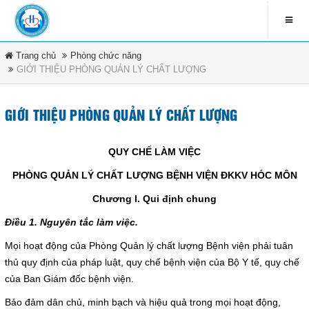
Trang chủ
Phòng chức năng
LIÊN HỆ
GIỚI THIỆU PHÒNG QUẢN LÝ CHẤT LƯỢNG
contact_address
79 Bà Triệu - Xã Hóc Môn -
DANH MỤC
TP.HCM
GIỚI THIỆU PHÒNG QUẢN LÝ CHẤT LƯỢNG
contact_phone
Trang chủ
QUY CHẾ LÀM VIỆC
(08) 3891 4208
PHÒNG QUẢN LÝ CHẤT LƯỢNG BỆNH VIỆN ĐKKV HÓC MÔN
Tin tức & sự kiện
ĐĂNG KÍ NHẬN EMAIL
Chương I. Qui định chung
Văn bản pháp luật
newsletter_informbvdkhocmon
Điều 1. Nguyên tắc làm việc.
Mọi hoạt động của Phòng Quản lý chất lượng Bệnh viện phải tuân
Quy chế bệnh viện
thủ quy định của pháp luật, quy chế bệnh viện của Bộ Y tế, quy chế
của Ban Giám đốc bệnh viện.
Tổ chức bệnh viện
ĐĂNG KÝ
Bảo đảm dân chủ, minh bạch và hiệu quả trong mọi hoạt động,