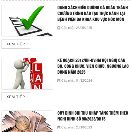
DANH SÁCH ĐIỀU DƯỠNG ĐÃ HOÀN THÀNH
CHƯƠNG TRÌNH ĐÀO TẠO THỰC HÀNH TẠI
BỆNH VIỆN ĐA KHOA KHU VỰC HÓC MÔN
Cập nhật:
23/05/2025
XEM TIẾP
KẾ HOẠCH 2812/KH-BVHM HỘI NGHỊ CÁN
BỘ, CÔNG CHỨC, VIÊN CHỨC, NGƯỜNG LAO
ĐỘNG NĂM 2025
Cập nhật:
04/12/2024
XEM TIẾP
QUY ĐỊNH CHI THU NHẬP TĂNG THÊM THEO
NGHỊ ĐỊNH SỐ 98/2023/QH15
Cập nhật:
23/10/2023