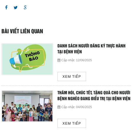
BÀI VIẾT LIÊN QUAN
DANH SÁCH NGƯỜI ĐĂNG KÝ THỰC HÀNH
TẠI BỆNH VIỆN
Cập nhật:
12/06/2025
XEM TIẾP
THĂM HỎI, CHÚC TẾT, TẶNG QUÀ CHO NGƯỜI
BỆNH NGHÈO ĐANG ĐIỀU TRỊ TẠI BỆNH VIỆN
Cập nhật:
04/06/2025
XEM TIẾP