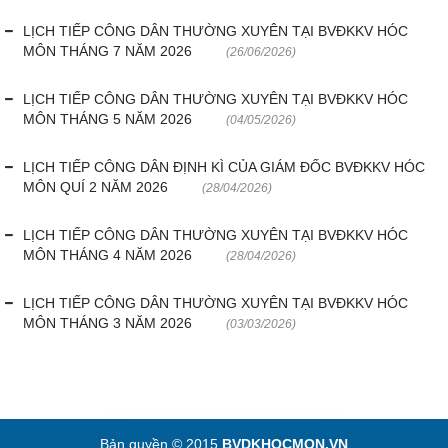
Hoạt động chuyên môn
LỊCH TIẾP CÔNG DÂN THƯỜNG XUYÊN TẠI BVĐKKV HÓC
Lịch tiếp công dân thường xuyên tại BVĐKKV Hóc Môn Tháng 8
COPYRIGHT 2015. ALL RIGHTS RESERVED
MÔN THÁNG 7 NĂM 2026
(26/06/2026)
năm 2025
Thông báo từ bệnh viện
LỊCH TIẾP CÔNG DÂN THƯỜNG XUYÊN TẠI BVĐKKV HÓC
Lịch tiếp công dân định kì của Giám đốc BVĐKKV Hóc Môn Quí 3
Thông tin dược phẩm
MÔN THÁNG 5 NĂM 2026
(04/05/2026)
năm 2025
Công tác xã hội
LỊCH TIẾP CÔNG DÂN ĐỊNH KÌ CỦA GIÁM ĐỐC BVĐKKV HÓC
Lịch tiếp công dân thường xuyên tại BVĐKKV Hóc Môn Tháng 7
MÔN QUÍ 2 NĂM 2026
(28/04/2026)
năm 2025
Hoạt động đoàn thể
LỊCH TIẾP CÔNG DÂN THƯỜNG XUYÊN TẠI BVĐKKV HÓC
Lịch tiếp công dân thường xuyên tại BVĐKKV Hóc Môn Tháng 6
MÔN THÁNG 4 NĂM 2026
(28/04/2026)
năm 2025
Hướng dẫn bệnh nhân
LỊCH TIẾP CÔNG DÂN THƯỜNG XUYÊN TẠI BVĐKKV HÓC
Lịch tiếp công dân thường xuyên tại BVĐKKV Hóc Môn Tháng 5
Sơ đồ bệnh viện
MÔN THÁNG 3 NĂM 2026
(03/03/2026)
năm 2025
Chuyên khoa
Lịch tiếp công dân thường xuyên tại BVĐKKV Hóc Môn Tháng 4
năm 2025
Thư viện
Bản quyền © 2015
BVDKHOCMON.VN
Lịch tiếp công dân định kì của Giám đốc BVĐKKV Hóc Môn Quí 2