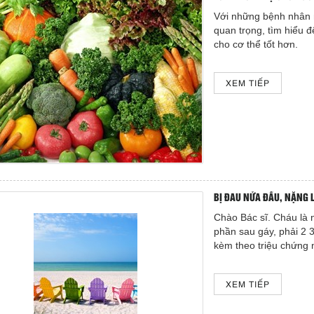
Với những bệnh nhân m
quan trọng, tìm hiểu đ
cho cơ thể tốt hơn.
XEM TIẾP
BỊ ĐAU NỬA ĐẦU, NẶNG L
Chào Bác sĩ. Cháu là 
phần sau gáy, phải 2 
kèm theo triệu chứng n
XEM TIẾP