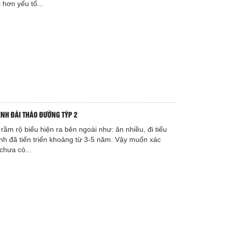
i hơn yếu tố...
NH ĐÁI THÁO ĐƯỜNG TÝP 2
 rầm rộ biểu hiện ra bên ngoài như: ăn nhiều, đi tiểu
bệnh đã tiến triển khoảng từ 3-5 năm. Vậy muốn xác
chưa có...