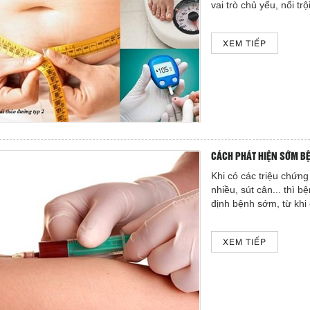
vai trò chủ yếu, nổi trộ
XEM TIẾP
CÁCH PHÁT HIỆN SỚM BỆ
Khi có các triệu chứng
nhiều, sút cân... thì 
định bệnh sớm, từ khi 
XEM TIẾP