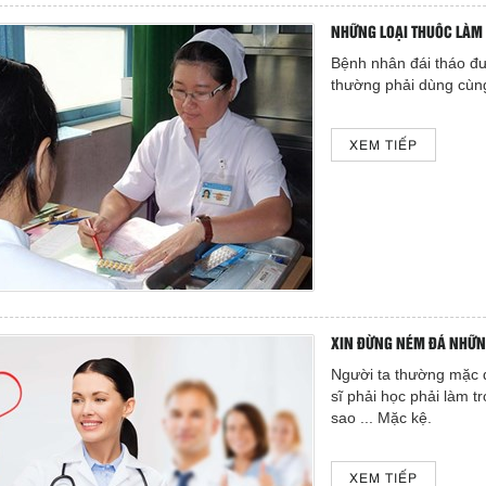
NHỮNG LOẠI THUỐC LÀM
Bệnh nhân đái tháo đ
thường phải dùng cùng 
XEM TIẾP
XIN ĐỪNG NÉM ĐÁ NHỮN
Người ta thường mặc đ
sĩ phải học phải làm t
sao ... Mặc kệ.
XEM TIẾP