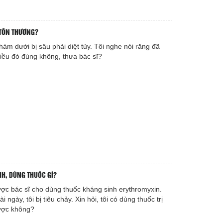
 TỔN THƯƠNG?
 hàm dưới bị sâu phải diệt tủy. Tôi nghe nói răng đã
 Điều đó đúng không, thưa bác sĩ?
NH, DÙNG THUỐC GÌ?
được bác sĩ cho dùng thuốc kháng sinh erythromyxin.
 ngày, tôi bị tiêu chảy. Xin hỏi, tôi có dùng thuốc trị
được không?