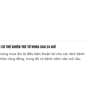
CÓ THỂ KHIẾN TRẺ TỬ VONG SAU 24 GIỜ
 nóng mưa ẩm là điều kiện thuận lợi cho các dịch bệnh
 khỏe cộng đồng, trong đó có bệnh viêm não mô cầu.