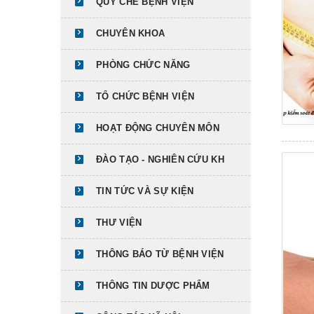
QUY CHẾ BỆNH VIỆN
CHUYÊN KHOA
PHÒNG CHỨC NĂNG
TỔ CHỨC BỆNH VIỆN
HOẠT ĐỘNG CHUYÊN MÔN
ĐÀO TẠO - NGHIÊN CỨU KH
TIN TỨC VÀ SỰ KIỆN
THƯ VIỆN
THÔNG BÁO TỪ BỆNH VIỆN
THÔNG TIN DƯỢC PHẨM