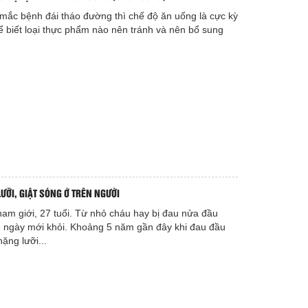
ắc bệnh đái tháo đường thì chế độ ăn uống là cực kỳ
ể biết loại thực phẩm nào nên tránh và nên bổ sung
ƯỠI, GIẬT SÓNG Ở TRÊN NGƯỜI
nam giới, 27 tuổi. Từ nhỏ cháu hay bị đau nửa đầu
3 ngày mới khỏi. Khoảng 5 năm gần đây khi đau đầu
ặng lưỡi...