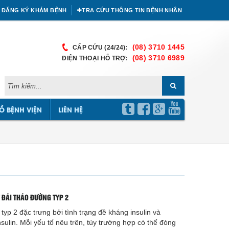
ĐĂNG KÝ KHÁM BỆNH
TRA CỨU THÔNG TIN BỆNH NHÂN
(08) 3710 1445
CẤP CỨU (24/24):
(08) 3710 6989
ĐIỆN THOẠI HỖ TRỢ:
Ồ BỆNH VIỆN
LIÊN HỆ
 ĐÁI THÁO ĐƯỜNG TYP 2
yp 2 đặc trưng bởi tình trạng đề kháng insulin và
insulin. Mỗi yếu tố nêu trên, tùy trường hợp có thể đóng