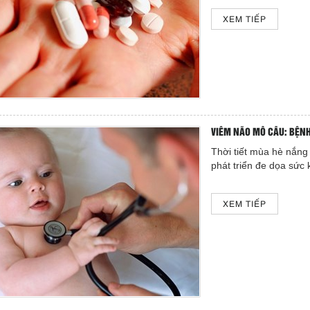
XEM TIẾP
VIÊM NÃO MÔ CẦU: BỆNH 
Thời tiết mùa hè nắng
phát triển đe dọa sức
XEM TIẾP