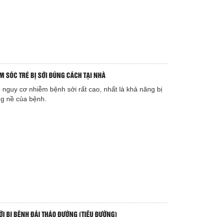
ĂM SÓC TRẺ BỊ SỞI ĐÚNG CÁCH TẠI NHÀ
 nguy cơ nhiễm bệnh sởi rất cao, nhất là khả năng bị
g nề của bệnh.
ỜI BỊ BỆNH ĐÁI THÁO ĐƯỜNG (TIỂU ĐƯỜNG)