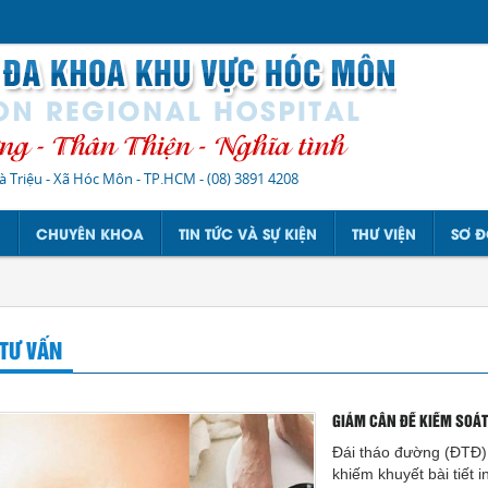
à Triệu - Xã Hóc Môn - TP.HCM
-
(08) 3891 4208
N
CHUYÊN KHOA
TIN TỨC VÀ SỰ KIỆN
THƯ VIỆN
SƠ Đ
 TƯ VẤN
GIẢM CÂN ĐỂ KIỂM SOÁT
Đái tháo đường (ĐTĐ) t
khiếm khuyết bài tiết 