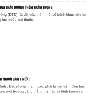
 ĐÁI THÁO ĐƯỜNG THÊM TRẦM TRỌNG
ường (ĐTĐ) rất dễ mắc thêm một số bệnh khác nên họ
lúc nhiều loại thuốc.
G NGƯỜI LÀM Y NỮA!
ịnh : Bác sĩ phải thanh cao, phải là mẹ hiền. Còn bác
rong môi trường căng thẳng thế nào và lãnh lương ra