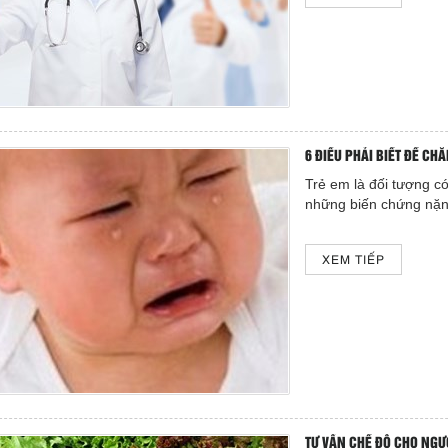
6 ĐIỀU PHẢI BIẾT ĐỂ CH
Trẻ em là đối tượng có
những biến chứng nặn
XEM TIẾP
TƯ VẤN CHẾ ĐỘ CHO NGƯ