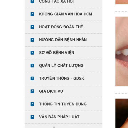
CÔNG TÁC XÃ HỘI
KHÔNG GIAN VĂN HÓA HCM
HOẠT ĐỘNG ĐOÀN THỂ
HƯỚNG DẪN BỆNH NHÂN
SƠ ĐỒ BỆNH VIỆN
QUẢN LÝ CHẤT LƯỢNG
TRUYỀN THÔNG - GDSK
GIÁ DỊCH VỤ
THÔNG TIN TUYỂN DỤNG
VĂN BẢN PHÁP LUẬT