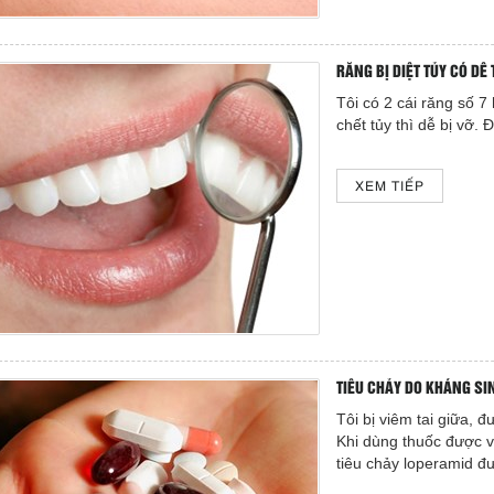
RĂNG BỊ DIỆT TỦY CÓ DỄ
Tôi có 2 cái răng số 7
chết tủy thì dễ bị vỡ.
XEM TIẾP
TIÊU CHẢY DO KHÁNG SI
Tôi bị viêm tai giữa, 
Khi dùng thuốc được vài
tiêu chảy loperamid 