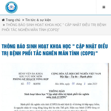
Trang chủ
Tin tức & sự kiện
LIÊN HỆ
THÔNG BÁO SINH HOẠT KHOA HỌC " CẬP NHẬT ĐIỀU TRỊ BỆNH
PHỔI TẮC NGHẼN MÃN TÍNH (COPD)"
contact_address
79 Bà Triệu - Xã Hóc Môn -
DANH MỤC
TP.HCM
THÔNG BÁO SINH HOẠT KHOA HỌC " CẬP NHẬT ĐIỀU
contact_phone
Trang chủ
TRỊ BỆNH PHỔI TẮC NGHẼN MÃN TÍNH (COPD)"
(08) 3891 4208
Tin tức & sự kiện
ĐĂNG KÍ NHẬN EMAIL
Văn bản pháp luật
newsletter_informbvdkhocmon
Quy chế bệnh viện
Tổ chức bệnh viện
ĐĂNG KÝ