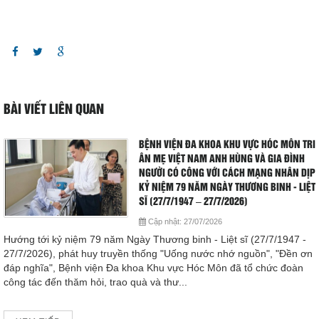
Giá dịch vụ
Đào tạo - Nghiên cứu KH
Lịch làm việc
BÀI VIẾT LIÊN QUAN
Thư giãn
BỆNH VIỆN ĐA KHOA KHU VỰC HÓC MÔN TRI
Chỉ số bệnh viện
ÂN MẸ VIỆT NAM ANH HÙNG VÀ GIA ĐÌNH
NGƯỜI CÓ CÔNG VỚI CÁCH MẠNG NHÂN DỊP
Báo cáo CTQLCSNB
KỶ NIỆM 79 NĂM NGÀY THƯƠNG BINH - LIỆT
SĨ (27/7/1947 – 27/7/2026)
Cập nhật:
27/07/2026
Liên hệ
Hướng tới kỷ niệm 79 năm Ngày Thương binh - Liệt sĩ (27/7/1947 -
27/7/2026), phát huy truyền thống "Uống nước nhớ nguồn", "Đền ơn
Đóng
đáp nghĩa", Bệnh viện Đa khoa Khu vực Hóc Môn đã tổ chức đoàn
công tác đến thăm hỏi, trao quà và thư...
LIÊN HỆ