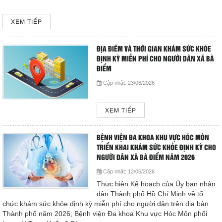
XEM TIẾP
ĐỊA ĐIỂM VÀ THỜI GIAN KHÁM SỨC KHỎE
ĐỊNH KỲ MIỄN PHÍ CHO NGƯỜI DÂN XÃ BÀ
ĐIỂM
Cập nhật:
23/06/2026
XEM TIẾP
BỆNH VIỆN ĐA KHOA KHU VỰC HÓC MÔN
TRIỂN KHAI KHÁM SỨC KHỎE ĐỊNH KỲ CHO
NGƯỜI DÂN XÃ BÀ ĐIỂM NĂM 2026
Cập nhật:
12/06/2026
Thực hiện Kế hoạch của Ủy ban nhân
dân Thành phố Hồ Chí Minh về tổ
chức khám sức khỏe định kỳ miễn phí cho người dân trên địa bàn
Thành phố năm 2026, Bệnh viện Đa khoa Khu vực Hóc Môn phối