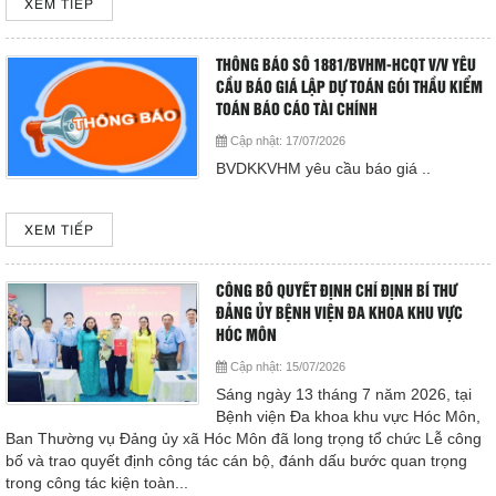
XEM TIẾP
Cấp cứu (24/24)
(08) 3710 1445
THÔNG BÁO SỐ 1881/BVHM-HCQT V/V YÊU
CẦU BÁO GIÁ LẬP DỰ TOÁN GÓI THẦU KIỂM
TOÁN BÁO CÁO TÀI CHÍNH
Email
bvdkhocmon@gmail.com
Cập nhật:
17/07/2026
support@bvdkhocmon.com
BVDKKVHM yêu cầu báo giá ..
COPYRIGHT 2015. ALL RIGHTS RESERVED
XEM TIẾP
CÔNG BỐ QUYẾT ĐỊNH CHỈ ĐỊNH BÍ THƯ
ĐẢNG ỦY BỆNH VIỆN ĐA KHOA KHU VỰC
HÓC MÔN
Cập nhật:
15/07/2026
Sáng ngày 13 tháng 7 năm 2026, tại
Bệnh viện Đa khoa khu vực Hóc Môn,
Ban Thường vụ Đảng ủy xã Hóc Môn đã long trọng tổ chức Lễ công
bố và trao quyết định công tác cán bộ, đánh dấu bước quan trọng
trong công tác kiện toàn...