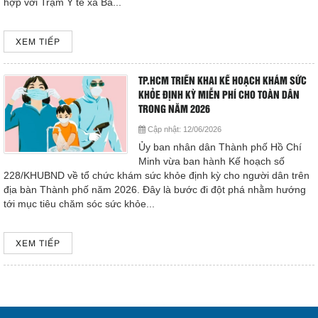
hợp với Trạm Y tế xã Bà...
XEM TIẾP
TP.HCM TRIỂN KHAI KẾ HOẠCH KHÁM SỨC
KHỎE ĐỊNH KỲ MIỄN PHÍ CHO TOÀN DÂN
TRONG NĂM 2026
Cập nhật:
12/06/2026
Ủy ban nhân dân Thành phố Hồ Chí
Minh vừa ban hành Kế hoạch số
228/KHUBND về tổ chức khám sức khỏe định kỳ cho người dân trên
địa bàn Thành phố năm 2026. Đây là bước đi đột phá nhằm hướng
tới mục tiêu chăm sóc sức khỏe...
XEM TIẾP