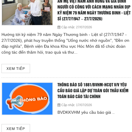
ÂN MẸ VIỆT NAM ANH HÙNG VÀ GIA ĐÌNH
Cấp cứu (24/24)
NGƯỜI CÓ CÔNG VỚI CÁCH MẠNG NHÂN DỊP
(08) 3710 1445
KỶ NIỆM 79 NĂM NGÀY THƯƠNG BINH - LIỆT
SĨ (27/7/1947 – 27/7/2026)
Cập nhật:
27/07/2026
Email
Hướng tới kỷ niệm 79 năm Ngày Thương binh - Liệt sĩ (27/7/1947 -
bvdkhocmon@gmail.com
27/7/2026), phát huy truyền thống "Uống nước nhớ nguồn", "Đền ơn
support@bvdkhocmon.com
đáp nghĩa", Bệnh viện Đa khoa Khu vực Hóc Môn đã tổ chức đoàn
COPYRIGHT 2015. ALL RIGHTS RESERVED
công tác đến thăm hỏi, trao quà và thư...
XEM TIẾP
THÔNG BÁO SỐ 1881/BVHM-HCQT V/V YÊU
CẦU BÁO GIÁ LẬP DỰ TOÁN GÓI THẦU KIỂM
TOÁN BÁO CÁO TÀI CHÍNH
Cập nhật:
17/07/2026
BVDKKVHM yêu cầu báo giá ..
XEM TIẾP