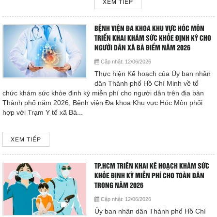
XEM TIẾP
BỆNH VIỆN ĐA KHOA KHU VỰC HÓC MÔN
TRIỂN KHAI KHÁM SỨC KHỎE ĐỊNH KỲ CHO
NGƯỜI DÂN XÃ BÀ ĐIỂM NĂM 2026
Cập nhật:
12/06/2026
Thực hiện Kế hoạch của Ủy ban nhân
dân Thành phố Hồ Chí Minh về tổ
chức khám sức khỏe định kỳ miễn phí cho người dân trên địa bàn
Thành phố năm 2026, Bệnh viện Đa khoa Khu vực Hóc Môn phối
hợp với Trạm Y tế xã Bà...
XEM TIẾP
TP.HCM TRIỂN KHAI KẾ HOẠCH KHÁM SỨC
KHỎE ĐỊNH KỲ MIỄN PHÍ CHO TOÀN DÂN
TRONG NĂM 2026
Cập nhật:
12/06/2026
Ủy ban nhân dân Thành phố Hồ Chí