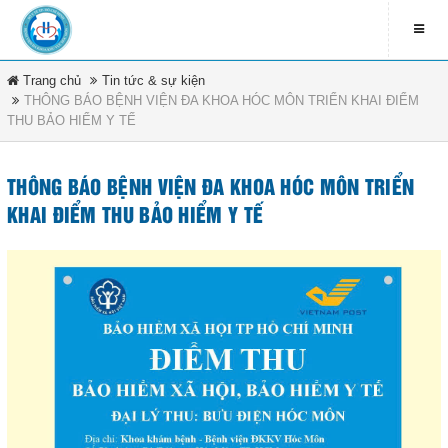
Trang chủ
Tin tức & sự kiện
LIÊN HỆ
THÔNG BÁO BỆNH VIỆN ĐA KHOA HÓC MÔN TRIỂN KHAI ĐIỂM
THU BẢO HIỂM Y TẾ
contact_address
79 Bà Triệu - Xã Hóc Môn -
DANH MỤC
TP.HCM
THÔNG BÁO BỆNH VIỆN ĐA KHOA HÓC MÔN TRIỂN
contact_phone
Trang chủ
KHAI ĐIỂM THU BẢO HIỂM Y TẾ
(08) 3891 4208
Tin tức & sự kiện
ĐĂNG KÍ NHẬN EMAIL
Văn bản pháp luật
newsletter_informbvdkhocmon
Quy chế bệnh viện
Tổ chức bệnh viện
ĐĂNG KÝ