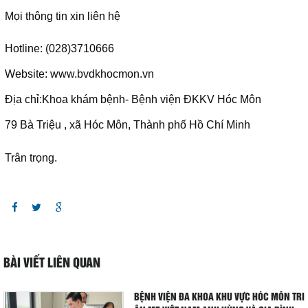
Giá dịch vụ
Mọi thông tin xin liên hệ
Đào tạo - Nghiên cứu KH
Hotline: (028)3710666
Website: www.bvdkhocmon.vn
Lịch làm việc
Địa chỉ:Khoa khám bệnh- Bệnh viện ĐKKV Hóc Môn
Thư giãn
79 Bà Triệu , xã Hóc Môn, Thành phố Hồ Chí Minh
Chỉ số bệnh viện
Trân trọng.
Báo cáo CTQLCSNB
Liên hệ
Đóng
BÀI VIẾT LIÊN QUAN
LIÊN HỆ
BỆNH VIỆN ĐA KHOA KHU VỰC HÓC MÔN TRI