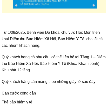
Hoạt động chuyên môn
COPYRIGHT 2015. ALL RIGHTS RESERVED
Thông báo từ bệnh viện
Thông tin dược phẩm
Từ 1/08/2025, Bệnh viện Đa khoa Khu vực Hóc Môn triển
khai Điểm thu Bảo Hiểm Xã Hội, Bảo Hiểm Y Tế cho tất cả
Công tác xã hội
các nhóm khách hàng.
Hoạt động đoàn thể
Quý khách hàng có nhu cầu, có thể liên hệ tại Tầng 1 –
Điểm
Hướng dẫn bệnh nhân
thu Bảo Hiểm Xã Hội, Bảo Hiểm Y Tế
(Khoa Khám bệnh) –
Khu nhà 12 tầng.
Sơ đồ bệnh viện
Quý khách hàng cần mang theo những giấy tờ sau đây
Chuyên khoa
Căn cước công dân
Thư viện
Thẻ bảo hiểm y tế