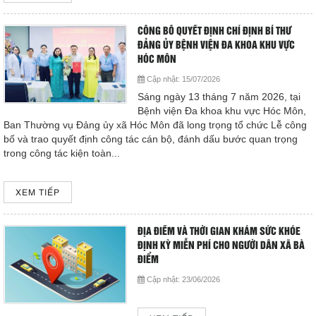
CÔNG BỐ QUYẾT ĐỊNH CHỈ ĐỊNH BÍ THƯ
ĐẢNG ỦY BỆNH VIỆN ĐA KHOA KHU VỰC
HÓC MÔN
Cập nhật:
15/07/2026
Sáng ngày 13 tháng 7 năm 2026, tại
Bệnh viện Đa khoa khu vực Hóc Môn,
Ban Thường vụ Đảng ủy xã Hóc Môn đã long trọng tổ chức Lễ công
bố và trao quyết định công tác cán bộ, đánh dấu bước quan trọng
trong công tác kiện toàn...
XEM TIẾP
ĐỊA ĐIỂM VÀ THỜI GIAN KHÁM SỨC KHỎE
ĐỊNH KỲ MIỄN PHÍ CHO NGƯỜI DÂN XÃ BÀ
ĐIỂM
Cập nhật:
23/06/2026