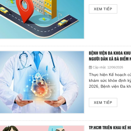
XEM TIẾP
BỆNH VIỆN ĐA KHOA KHU
NGƯỜI DÂN XÃ BÀ ĐIỂM 
Cập nhật:
12/06/2026
Thực hiện Kế hoạch c
khám sức khỏe định kỳ
2026, Bệnh viện Đa kh
XEM TIẾP
TP.HCM TRIỂN KHAI KẾ 