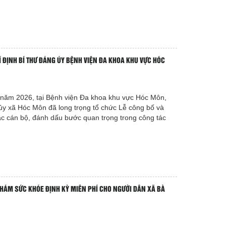
 ĐỊNH BÍ THƯ ĐẢNG ỦY BỆNH VIỆN ĐA KHOA KHU VỰC HÓC
 năm 2026, tại Bệnh viện Đa khoa khu vực Hóc Môn,
y xã Hóc Môn đã long trọng tổ chức Lễ công bố và
tác cán bộ, đánh dấu bước quan trọng trong công tác
KHÁM SỨC KHỎE ĐỊNH KỲ MIỄN PHÍ CHO NGƯỜI DÂN XÃ BÀ