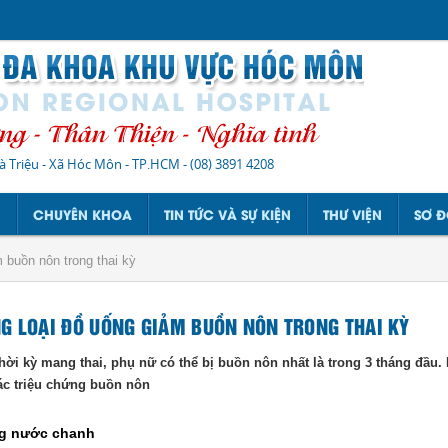
à Triệu - Xã Hóc Môn - TP.HCM
-
(08) 3891 4208
N
CHUYÊN KHOA
TIN TỨC VÀ SỰ KIỆN
THƯ VIỆN
SƠ Đ
 buồn nôn trong thai kỳ
G LOẠI ĐỒ UỐNG GIẢM BUỒN NÔN TRONG THAI KỲ
hời kỳ mang thai, phụ nữ có thể bị buồn nôn nhất là trong 3 tháng đầu.
ác triệu chứng buồn nôn
ng nước chanh