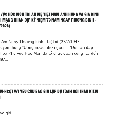
 VỰC HÓC MÔN TRI ÂN MẸ VIỆT NAM ANH HÙNG VÀ GIA ĐÌNH
H MẠNG NHÂN DỊP KỶ NIỆM 79 NĂM NGÀY THƯƠNG BINH -
7/2026)
năm Ngày Thương binh - Liệt sĩ (27/7/1947 -
truyền thống "Uống nước nhớ nguồn", "Đền ơn đáp
khoa Khu vực Hóc Môn đã tổ chức đoàn công tác đến
hư...
M-HCQT V/V YÊU CẦU BÁO GIÁ LẬP DỰ TOÁN GÓI THẦU KIỂM
H
 giá ..