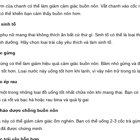
ơm của chanh có thể làm giảm cảm giác buồn nôn. Vắt chanh vào cốc 
có thể khiến bạn cảm thấy buồn nôn hơn.
 sinh tố
 phụ nữ mang thai không thích ăn bất cứ thứ gì. Sinh tố có thể là loại
nh dưỡng. Hãy chọn loại trái cây yêu thích và làm sinh tố.
ớc gừng
ừng có thể làm giảm hiệu quả cảm giác buồn nôn. Băm nhỏ gừng và đổ
 tốt hơn. Loại nước này uống tốt hơn khi lạnh, vì vậy nên trữ trong tủ l
c ép rau
một trong những loại đồ uống tốt nhất chữa nôn khi mang thai. Bạn có 
 cà rốt và bạc hà hoặc rau bina và quả lý gai.
 thảo dược chống buồn nôn
rà này có thể giảm cảm giác ốm nghén. Bạn có thể uống 2-3 cốc trà gừ
t đã được chứng minh.
c trái cây hỗn hợp