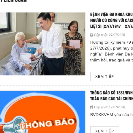
ẾT LIÊN QUAN
BỆNH VIỆN ĐA KHOA KHU
NGƯỜI CÓ CÔNG VỚI CÁC
LIỆT SĨ (27/7/1947 – 27/
Cập nhật:
27/07/2026
Hướng tới kỷ niệm 79 
27/7/2026), phát huy 
nghĩa", Bệnh viện Đa 
thăm hỏi, trao quà và t
XEM TIẾP
THÔNG BÁO SỐ 1881/BVH
TOÁN BÁO CÁO TÀI CHÍN
Cập nhật:
17/07/2026
BVDKKVHM yêu cầu báo
XEM TIẾP