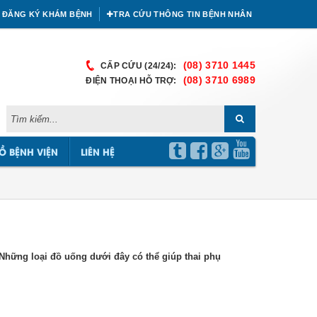
ĐĂNG KÝ KHÁM BỆNH
TRA CỨU THÔNG TIN BỆNH NHÂN
(08) 3710 1445
CẤP CỨU (24/24):
(08) 3710 6989
ĐIỆN THOẠI HỖ TRỢ:
Ồ BỆNH VIỆN
LIÊN HỆ
 Những loại đồ uống dưới đây có thể giúp thai phụ