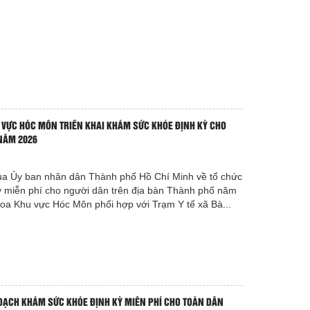
 VỰC HÓC MÔN TRIỂN KHAI KHÁM SỨC KHỎE ĐỊNH KỲ CHO
NĂM 2026
ủa Ủy ban nhân dân Thành phố Hồ Chí Minh về tổ chức
 miễn phí cho người dân trên địa bàn Thành phố năm
oa Khu vực Hóc Môn phối hợp với Trạm Y tế xã Bà...
HOẠCH KHÁM SỨC KHỎE ĐỊNH KỲ MIỄN PHÍ CHO TOÀN DÂN