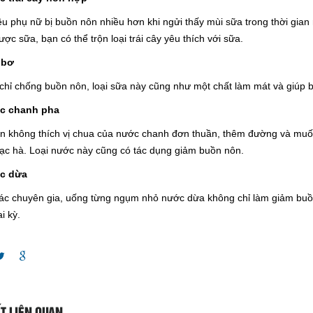
u phụ nữ bị buồn nôn nhiều hơn khi ngửi thấy mùi sữa trong thời gian m
ợc sữa, bạn có thể trộn loại trái cây yêu thích với sữa.
 bơ
chỉ chống buồn nôn, loại sữa này cũng như một chất làm mát và giúp b
ớc chanh pha
n không thích vị chua của nước chanh đơn thuần, thêm đường và muối
 bạc hà. Loại nước này cũng có tác dụng giảm buồn nôn.
ớc dừa
ác chuyên gia, uống từng ngụm nhỏ nước dừa không chỉ làm giảm buồn
ai kỳ.