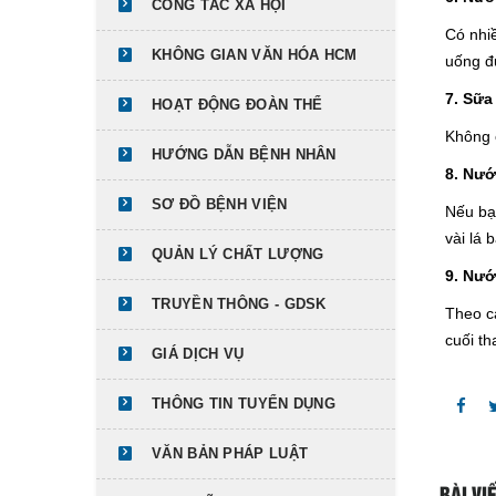
CÔNG TÁC XÃ HỘI
Có nhiề
KHÔNG GIAN VĂN HÓA HCM
uống đư
7. Sữa
HOẠT ĐỘNG ĐOÀN THỂ
Không 
HƯỚNG DẪN BỆNH NHÂN
8. Nư
SƠ ĐỒ BỆNH VIỆN
Nếu bạ
vài lá
QUẢN LÝ CHẤT LƯỢNG
9. Nư
TRUYỀN THÔNG - GDSK
Theo c
cuối th
GIÁ DỊCH VỤ
THÔNG TIN TUYỂN DỤNG
VĂN BẢN PHÁP LUẬT