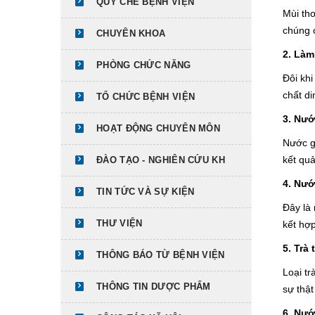
QUY CHẾ BỆNH VIỆN
Mùi th
chúng 
CHUYÊN KHOA
2. Làm
PHÒNG CHỨC NĂNG
Đôi khi
chất di
TỔ CHỨC BỆNH VIỆN
3. Nư
HOẠT ĐỘNG CHUYÊN MÔN
Nước g
kết quả
ĐÀO TẠO - NGHIÊN CỨU KH
4. Nướ
TIN TỨC VÀ SỰ KIỆN
Đây là 
THƯ VIỆN
kết hợp
5. Trà
THÔNG BÁO TỪ BỆNH VIỆN
Loại t
THÔNG TIN DƯỢC PHẨM
sự thậ
6. Nướ