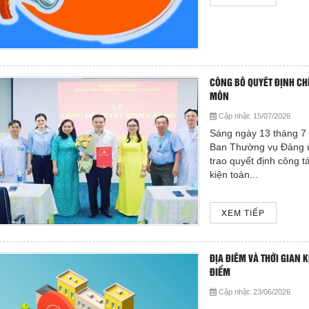
CÔNG BỐ QUYẾT ĐỊNH CHỈ
MÔN
Cập nhật:
15/07/2026
Sáng ngày 13 tháng 7
Ban Thường vụ Đảng ủ
trao quyết định công 
kiện toàn...
XEM TIẾP
ĐỊA ĐIỂM VÀ THỜI GIAN 
ĐIỂM
Cập nhật:
23/06/2026