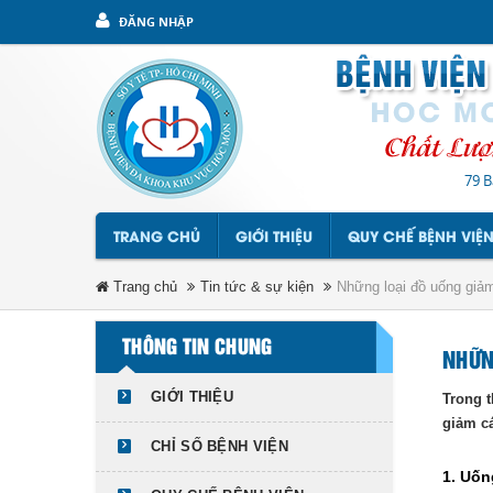
ĐĂNG NHẬP
79 B
TRANG CHỦ
GIỚI THIỆU
QUY CHẾ BỆNH VIỆ
Trang chủ
Tin tức & sự kiện
Những loại đồ uống giảm
THÔNG TIN CHUNG
NHỮN
GIỚI THIỆU
Trong t
giảm c
CHỈ SỐ BỆNH VIỆN
1. Uố