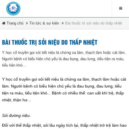
Trang chủ
Tin tức & sự kiện
LIÊN HỆ
Bài thuốc trị sỏi niệu do thấp nhiệt
contact_address
79 Bà Triệu - Xã Hóc Môn -
BÀI THUỐC TRỊ SỎI NIỆU DO THẤP NHIỆT
DANH MỤC
TP.HCM
Y học cổ truyền gọi sỏi tiết niệu là chứng sa lâm, thạch lâm hoặc cát lâm.
contact_phone
Người bệnh có biểu hiện chủ yếu là đau bụng, đau lưng, tiểu tiện ra máu,
Trang chủ
(08) 3891 4208
tiểu tiện khó...
Tin tức & sự kiện
ĐĂNG KÍ NHẬN EMAIL
Y học cổ truyền gọi sỏi tiết niệu là chứng sa lâm, thạch lâm hoặc cát
lâm. Người bệnh có biểu hiện chủ yếu là đau bụng, đau lưng, tiểu
Văn bản pháp luật
newsletter_informbvdkhocmon
tiện ra máu, tiểu tiện khó... Bệnh có nhiều thể: can uất khí trệ, thấp
nhiệt, thận hư…
Quy chế bệnh viện
Sỏi đường niệu.
Tổ chức bệnh viện
ĐĂNG KÝ
Đối với thể thấp nhiệt, sỏi lâu ngày tích lại, thấp nhiệt trở trệ làm hao