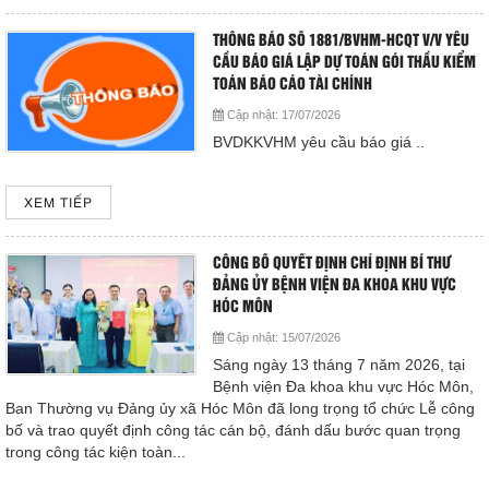
THÔNG BÁO SỐ 1881/BVHM-HCQT V/V YÊU
CẦU BÁO GIÁ LẬP DỰ TOÁN GÓI THẦU KIỂM
TOÁN BÁO CÁO TÀI CHÍNH
Cập nhật:
17/07/2026
BVDKKVHM yêu cầu báo giá ..
XEM TIẾP
CÔNG BỐ QUYẾT ĐỊNH CHỈ ĐỊNH BÍ THƯ
ĐẢNG ỦY BỆNH VIỆN ĐA KHOA KHU VỰC
HÓC MÔN
Cập nhật:
15/07/2026
Sáng ngày 13 tháng 7 năm 2026, tại
Bệnh viện Đa khoa khu vực Hóc Môn,
Ban Thường vụ Đảng ủy xã Hóc Môn đã long trọng tổ chức Lễ công
bố và trao quyết định công tác cán bộ, đánh dấu bước quan trọng
trong công tác kiện toàn...