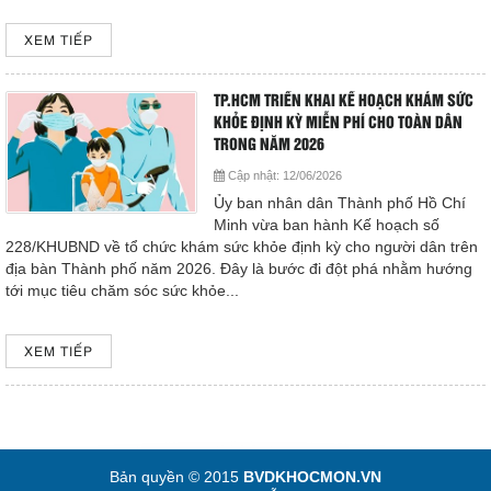
XEM TIẾP
TP.HCM TRIỂN KHAI KẾ HOẠCH KHÁM SỨC
KHỎE ĐỊNH KỲ MIỄN PHÍ CHO TOÀN DÂN
TRONG NĂM 2026
Cập nhật:
12/06/2026
Ủy ban nhân dân Thành phố Hồ Chí
Minh vừa ban hành Kế hoạch số
228/KHUBND về tổ chức khám sức khỏe định kỳ cho người dân trên
địa bàn Thành phố năm 2026. Đây là bước đi đột phá nhằm hướng
tới mục tiêu chăm sóc sức khỏe...
XEM TIẾP
Bản quyền © 2015
BVDKHOCMON.VN