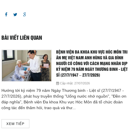
BÀI VIẾT LIÊN QUAN
BỆNH VIỆN ĐA KHOA KHU VỰC HÓC MÔN TRI
ÂN MẸ VIỆT NAM ANH HÙNG VÀ GIA ĐÌNH
NGƯỜI CÓ CÔNG VỚI CÁCH MẠNG NHÂN DỊP
KỶ NIỆM 79 NĂM NGÀY THƯƠNG BINH - LIỆT
SĨ (27/7/1947 – 27/7/2026)
Cập nhật:
27/07/2026
Hướng tới kỷ niệm 79 năm Ngày Thương binh - Liệt sĩ (27/7/1947 -
27/7/2026), phát huy truyền thống "Uống nước nhớ nguồn", "Đền ơn
đáp nghĩa", Bệnh viện Đa khoa Khu vực Hóc Môn đã tổ chức đoàn
công tác đến thăm hỏi, trao quà và thư...
XEM TIẾP