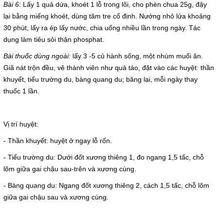
Bài 6:
Lấy 1 quả dứa, khoét 1 lỗ trong lõi, cho phèn chua 25g, đậy
Cấp cứu (24/24)
lại bằng miếng khoét, dùng tăm tre cố định. Nướng nhỏ lửa khoảng
(08) 3710 1445
30 phút, lấy ra ép lấy nước, chia uống nhiều lần trong ngày. Tác
dụng làm tiêu sỏi thận phosphat.
Email
Bài thuốc dùng ngoài:
lấy 3 -5 củ hành sống, một nhúm muối ăn.
bvdkhocmon@gmail.com
Giã nát trộn đều, vê thành viên như quả táo, đặt vào các huyệt: thần
support@bvdkhocmon.com
khuyết, tiểu trường du, bàng quang du; băng lại, mỗi ngày thay
COPYRIGHT 2015. ALL RIGHTS RESERVED
thuốc 1 lần.
Vị trí huyệt:
- Thần khuyết: huyệt ở ngay lỗ rốn.
- Tiểu trường du: Dưới đốt xương thiêng 1, đo ngang 1,5 tấc, chỗ
lõm giữa gai chậu sau-trên và xương cùng.
- Bàng quang du: Ngang đốt xương thiêng 2, cách 1,5 tấc, chỗ lõm
giữa gai chậu sau và xương cùng.