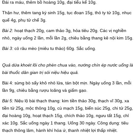
Đái ra máu, thêm bồ hoàng 10g, đại tiểu kế 10g.
Giá dịch vụ
Thận hư, thêm tang ký sinh 15g, tục đoạn 15g, thỏ ty tử 10g, nhục
Đào tạo - Nghiên cứu KH
quế 4g, phụ tử chế 3g.
Bài 2:
hoạt thạch 20g, cam thảo 3g, hỏa tiêu 20g. Các vị nghiền
Lịch làm việc
nhỏ, ngày uống 2 lần, mỗi lần 2g, chiêu bằng thang kê nội kim 15g.
Bài 3:
cỏ râu mèo (miêu tu thảo) 60g. Sắc uống.
Thư giãn
Quả dứa khoét lõi cho phèn chua vào, nướng chín ép nước uống là
Chỉ số bệnh viện
bài thuốc dân gian trị sỏi niệu hiệu quả.
Báo cáo CTQLCSNB
Bài 4: sừng bò sấy khô nhỏ lửa, tán bột mịn. Ngày uống 3 lần, mỗi
lần 9g, chiêu bằng rượu loãng và giấm gạo.
Liên hệ
Bài 5:
Niệu lộ bài thạch thang: kim tiền thảo 30g, thạch vĩ 30g, xa
tiền tử 25g, mộc thông 10g, cù mạch 15g, biển súc 25g, chi tử 25g,
Đóng
đại hoàng 10g, hoạt thạch 15g, chích thảo 10g, ngưu tất 15g, chỉ
xác 10g. Sắc uống ngày 1 thang. Uống 30 ngày. Công dụng: tiêu
thạch thông lâm, hành khí hóa ứ, thanh nhiệt lợi thấp nhiệt.
LIÊN HỆ