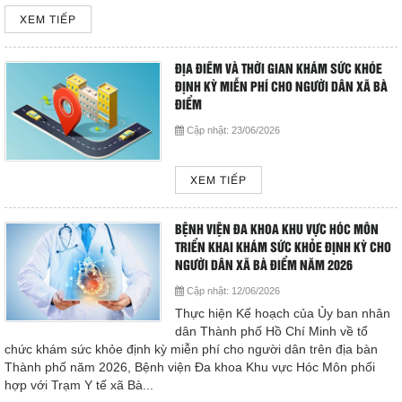
XEM TIẾP
ĐỊA ĐIỂM VÀ THỜI GIAN KHÁM SỨC KHỎE
ĐỊNH KỲ MIỄN PHÍ CHO NGƯỜI DÂN XÃ BÀ
ĐIỂM
Cập nhật:
23/06/2026
XEM TIẾP
BỆNH VIỆN ĐA KHOA KHU VỰC HÓC MÔN
TRIỂN KHAI KHÁM SỨC KHỎE ĐỊNH KỲ CHO
NGƯỜI DÂN XÃ BÀ ĐIỂM NĂM 2026
Cập nhật:
12/06/2026
Thực hiện Kế hoạch của Ủy ban nhân
dân Thành phố Hồ Chí Minh về tổ
chức khám sức khỏe định kỳ miễn phí cho người dân trên địa bàn
Thành phố năm 2026, Bệnh viện Đa khoa Khu vực Hóc Môn phối
hợp với Trạm Y tế xã Bà...