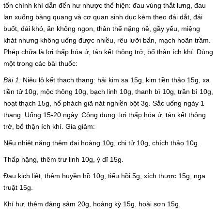
tổn chính khí dẫn đến hư nhược thể hiện: đau vùng thắt lưng, đau
Hoạt động chuyên môn
lan xuống bàng quang và cơ quan sinh dục kèm theo đái dắt, đái
COPYRIGHT 2015. ALL RIGHTS RESERVED
buốt, đái khó, ăn không ngon, thân thể nặng nề, gầy yếu, miệng
Thông báo từ bệnh viện
khát nhưng không uống được nhiều, rêu lưỡi bẩn, mạch hoãn trầm.
Phép chữa là lợi thấp hóa ứ, tán kết thông trở, bổ thận ích khí. Dùng
Thông tin dược phẩm
một trong các bài thuốc:
Công tác xã hội
Bài 1:
Niệu lộ kết thạch thang: hải kim sa 15g, kim tiền thảo 15g, xa
tiền tử 10g, mộc thông 10g, bạch linh 10g, thanh bì 10g, trần bì 10g,
Hoạt động đoàn thể
hoạt thạch 15g, hổ phách giã nát nghiền bột 3g. Sắc uống ngày 1
thang. Uống 15-20 ngày. Công dụng: lợi thấp hóa ứ, tán kết thông
trở, bổ thận ích khí. Gia giảm:
Hướng dẫn bệnh nhân
Nếu nhiệt nặng thêm đại hoàng 10g, chi tử 10g, chích thảo 10g.
Sơ đồ bệnh viện
Thấp nặng, thêm trư linh 10g, ý dĩ 15g.
Chuyên khoa
Đau kịch liệt, thêm huyền hồ 10g, tiểu hồi 5g, xích thược 15g, nga
truật 15g.
Thư viện
Khí hư, thêm đảng sâm 20g, hoàng kỳ 15g, hoài sơn 15g.