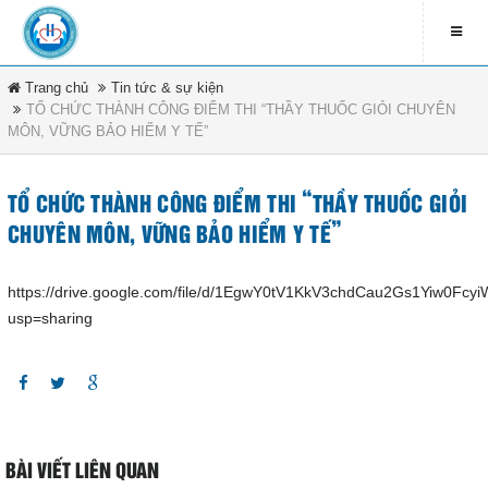
Trang chủ
Tin tức & sự kiện
LIÊN HỆ
TỔ CHỨC THÀNH CÔNG ĐIỂM THI “THẦY THUỐC GIỎI CHUYÊN
MÔN, VỮNG BẢO HIỂM Y TẾ”
contact_address
79 Bà Triệu - Xã Hóc Môn -
DANH MỤC
TP.HCM
TỔ CHỨC THÀNH CÔNG ĐIỂM THI “THẦY THUỐC GIỎI
contact_phone
Trang chủ
CHUYÊN MÔN, VỮNG BẢO HIỂM Y TẾ”
(08) 3891 4208
Tin tức & sự kiện
https://drive.google.com/file/d/1EgwY0tV1KkV3chdCau2Gs1Yiw0Fcy
ĐĂNG KÍ NHẬN EMAIL
usp=sharing
Văn bản pháp luật
newsletter_informbvdkhocmon
Quy chế bệnh viện
Tổ chức bệnh viện
ĐĂNG KÝ
BÀI VIẾT LIÊN QUAN