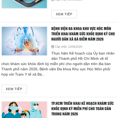
Cấp cứu (24/24)
(08) 3710 1445
XEM TIẾP
Email
BỆNH VIỆN ĐA KHOA KHU VỰC HÓC MÔN
bvdkhocmon@gmail.com
TRIỂN KHAI KHÁM SỨC KHỎE ĐỊNH KỲ CHO
support@bvdkhocmon.com
NGƯỜI DÂN XÃ BÀ ĐIỂM NĂM 2026
COPYRIGHT 2015. ALL RIGHTS RESERVED
Cập nhật:
12/06/2026
Thực hiện Kế hoạch của Ủy ban nhân
dân Thành phố Hồ Chí Minh về tổ
chức khám sức khỏe định kỳ miễn phí cho người dân trên địa bàn
Thành phố năm 2026, Bệnh viện Đa khoa Khu vực Hóc Môn phối
hợp với Trạm Y tế xã Bà...
XEM TIẾP
TP.HCM TRIỂN KHAI KẾ HOẠCH KHÁM SỨC
KHỎE ĐỊNH KỲ MIỄN PHÍ CHO TOÀN DÂN
TRONG NĂM 2026