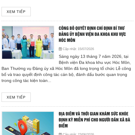
Giá dịch vụ
XEM TIẾP
Đào tạo - Nghiên cứu KH
CÔNG BỐ QUYẾT ĐỊNH CHỈ ĐỊNH BÍ THƯ
Lịch làm việc
ĐẢNG ỦY BỆNH VIỆN ĐA KHOA KHU VỰC
HÓC MÔN
Thư giãn
Cập nhật:
15/07/2026
Sáng ngày 13 tháng 7 năm 2026, tại
Bệnh viện Đa khoa khu vực Hóc Môn,
Chỉ số bệnh viện
Ban Thường vụ Đảng ủy xã Hóc Môn đã long trọng tổ chức Lễ công
bố và trao quyết định công tác cán bộ, đánh dấu bước quan trọng
Báo cáo CTQLCSNB
trong công tác kiện toàn...
Liên hệ
XEM TIẾP
Đóng
ĐỊA ĐIỂM VÀ THỜI GIAN KHÁM SỨC KHỎE
ĐỊNH KỲ MIỄN PHÍ CHO NGƯỜI DÂN XÃ BÀ
ĐIỂM
LIÊN HỆ
Cập nhật:
23/06/2026