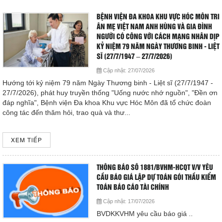
Hoạt động chuyên môn
BỆNH VIỆN ĐA KHOA KHU VỰC HÓC MÔN TRI
COPYRIGHT 2015. ALL RIGHTS RESERVED
ÂN MẸ VIỆT NAM ANH HÙNG VÀ GIA ĐÌNH
Thông báo từ bệnh viện
NGƯỜI CÓ CÔNG VỚI CÁCH MẠNG NHÂN DỊP
KỶ NIỆM 79 NĂM NGÀY THƯƠNG BINH - LIỆT
Thông tin dược phẩm
SĨ (27/7/1947 – 27/7/2026)
Cập nhật:
27/07/2026
Công tác xã hội
Hướng tới kỷ niệm 79 năm Ngày Thương binh - Liệt sĩ (27/7/1947 -
27/7/2026), phát huy truyền thống "Uống nước nhớ nguồn", "Đền ơn
đáp nghĩa", Bệnh viện Đa khoa Khu vực Hóc Môn đã tổ chức đoàn
Hoạt động đoàn thể
công tác đến thăm hỏi, trao quà và thư...
Hướng dẫn bệnh nhân
XEM TIẾP
Sơ đồ bệnh viện
THÔNG BÁO SỐ 1881/BVHM-HCQT V/V YÊU
CẦU BÁO GIÁ LẬP DỰ TOÁN GÓI THẦU KIỂM
Chuyên khoa
TOÁN BÁO CÁO TÀI CHÍNH
Cập nhật:
17/07/2026
Thư viện
BVDKKVHM yêu cầu báo giá ..