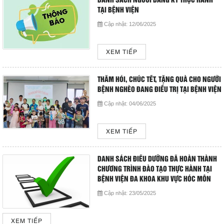
DANH SÁCH NGƯỜI ĐĂNG KÝ THỰC HÀNH
Hoạt động chuyên môn
TẠI BỆNH VIỆN
COPYRIGHT 2015. ALL RIGHTS RESERVED
Cập nhật:
12/06/2025
Thông báo từ bệnh viện
XEM TIẾP
Thông tin dược phẩm
THĂM HỎI, CHÚC TẾT, TẶNG QUÀ CHO NGƯỜI
Công tác xã hội
BỆNH NGHÈO ĐANG ĐIỀU TRỊ TẠI BỆNH VIỆN
Cập nhật:
04/06/2025
Hoạt động đoàn thể
Hướng dẫn bệnh nhân
XEM TIẾP
Sơ đồ bệnh viện
DANH SÁCH ĐIỀU DƯỠNG ĐÃ HOÀN THÀNH
CHƯƠNG TRÌNH ĐÀO TẠO THỰC HÀNH TẠI
BỆNH VIỆN ĐA KHOA KHU VỰC HÓC MÔN
Chuyên khoa
Cập nhật:
23/05/2025
Thư viện
XEM TIẾP