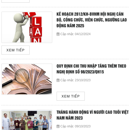
Giá dịch vụ
KẾ HOẠCH 2812/KH-BVHM HỘI NGHỊ CÁN
Đào tạo - Nghiên cứu KH
BỘ, CÔNG CHỨC, VIÊN CHỨC, NGƯỜNG LAO
ĐỘNG NĂM 2025
Lịch làm việc
Cập nhật:
04/12/2024
Thư giãn
XEM TIẾP
Chỉ số bệnh viện
QUY ĐỊNH CHI THU NHẬP TĂNG THÊM THEO
NGHỊ ĐỊNH SỐ 98/2023/QH15
Báo cáo CTQLCSNB
Cập nhật:
23/10/2023
Liên hệ
XEM TIẾP
Đóng
THÁNG HÀNH ĐỘNG VÌ NGƯỜI CAO TUỔI VIỆT
NAM NĂM 2023
LIÊN HỆ
Cập nhật:
09/10/2023