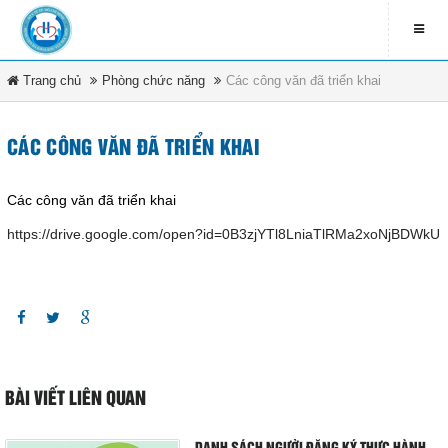
Trang chủ
Phòng chức năng
LIÊN HỆ
Các công văn đã triển khai
contact_address
79 Bà Triệu - Xã Hóc Môn -
CÁC CÔNG VĂN ĐÃ TRIỂN KHAI
DANH MỤC
TP.HCM
Các công văn đã triển khai
contact_phone
Trang chủ
(08) 3891 4208
https://drive.google.com/open?id=0B3zjYTl8LniaTlRMa2xoNjBDWkU
Tin tức & sự kiện
ĐĂNG KÍ NHẬN EMAIL
Văn bản pháp luật
newsletter_informbvdkhocmon
Quy chế bệnh viện
BÀI VIẾT LIÊN QUAN
Tổ chức bệnh viện
ĐĂNG KÝ