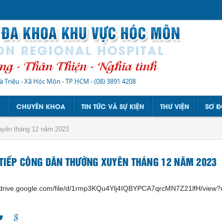
à Triệu - Xã Hóc Môn - TP.HCM
-
(08) 3891 4208
N
CHUYÊN KHOA
TIN TỨC VÀ SỰ KIỆN
THƯ VIỆN
SƠ Đ
xuyên tháng 12 năm 2023
 TIẾP CÔNG DÂN THƯỜNG XUYÊN THÁNG 12 NĂM 2023
//drive.google.com/file/d/1rmp3KQu4Ylj4IQBYPCA7qrcMN7Z21lfH/view?