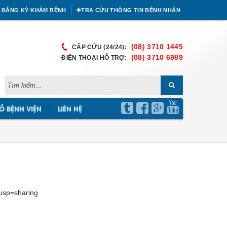
ĐĂNG KÝ KHÁM BỆNH
TRA CỨU THÔNG TIN BỆNH NHÂN
(08) 3710 1445
CẤP CỨU (24/24):
(08) 3710 6989
ĐIỆN THOẠI HỖ TRỢ:
Ồ BỆNH VIỆN
LIÊN HỆ
usp=sharing