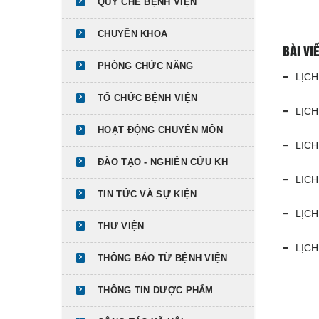
QUY CHẾ BỆNH VIỆN
CHUYÊN KHOA
BÀI VI
PHÒNG CHỨC NĂNG
LỊCH
TỔ CHỨC BỆNH VIỆN
LỊC
HOẠT ĐỘNG CHUYÊN MÔN
LỊC
ĐÀO TẠO - NGHIÊN CỨU KH
LỊCH
TIN TỨC VÀ SỰ KIỆN
LỊC
THƯ VIỆN
LỊC
THÔNG BÁO TỪ BỆNH VIỆN
THÔNG TIN DƯỢC PHẨM