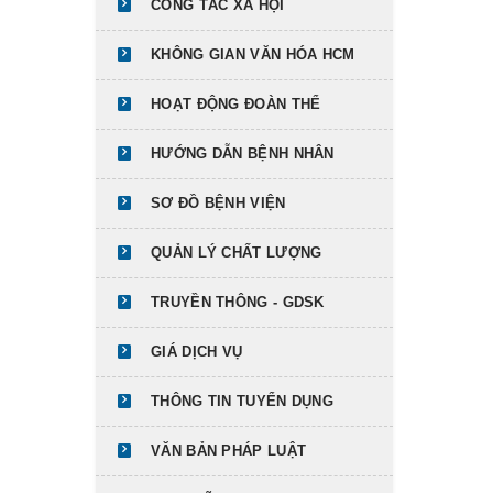
CÔNG TÁC XÃ HỘI
KHÔNG GIAN VĂN HÓA HCM
HOẠT ĐỘNG ĐOÀN THỂ
HƯỚNG DẪN BỆNH NHÂN
SƠ ĐỒ BỆNH VIỆN
QUẢN LÝ CHẤT LƯỢNG
TRUYỀN THÔNG - GDSK
GIÁ DỊCH VỤ
THÔNG TIN TUYỂN DỤNG
VĂN BẢN PHÁP LUẬT