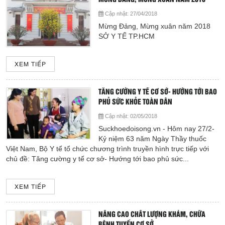
Cập nhật:
27/04/2018
Mừng Đảng, Mừng xuân năm 2018
SỞ Y TẾ TP.HCM
XEM TIẾP
TĂNG CƯỜNG Y TẾ CƠ SỞ- HƯỚNG TỚI BAO
PHỦ SỨC KHỎE TOÀN DÂN
Cập nhật:
02/05/2018
Suckhoedoisong.vn - Hôm nay 27/2-
Kỷ niệm 63 năm Ngày Thầy thuốc
Việt Nam, Bộ Y tể tổ chức chương trình truyền hình trực tiếp với
chủ đề: Tăng cường y tế cơ sở- Hướng tới bao phủ sức...
XEM TIẾP
NÂNG CAO CHẤT LƯỢNG KHÁM, CHỮA
BỆNH TUYẾN CƠ SỞ