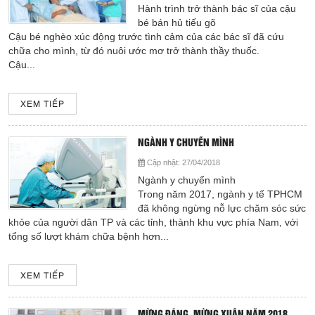
Hành trình trở thành bác sĩ của cậu
Cấp cứu (24/24)
bé bán hủ tiếu gõ
(08) 3710 1445
Cậu bé nghèo xúc động trước tình cảm của các bác sĩ đã cứu
chữa cho mình, từ đó nuôi ước mơ trở thành thầy thuốc.
Cậu...
Email
bvdkhocmon@gmail.com
support@bvdkhocmon.com
XEM TIẾP
COPYRIGHT 2015. ALL RIGHTS RESERVED
NGÀNH Y CHUYỂN MÌNH
Cập nhật:
27/04/2018
Ngành y chuyển mình
Trong năm 2017, ngành y tế TPHCM
đã không ngừng nỗ lực chăm sóc sức
khỏe của người dân TP và các tỉnh, thành khu vực phía Nam, với
tổng số lượt khám chữa bệnh hơn...
XEM TIẾP
MỪNG ĐẢNG, MỪNG XUÂN NĂM 2018