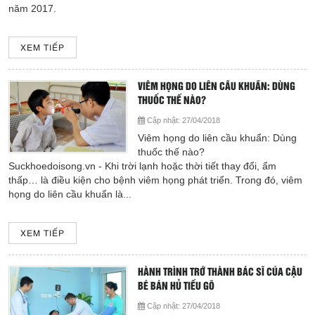
năm 2017.
Giá dịch vụ
Đào tạo - Nghiên cứu KH
XEM TIẾP
Lịch làm việc
VIÊM HỌNG DO LIÊN CẦU KHUẨN: DÙNG
THUỐC THẾ NÀO?
Thư giãn
Cập nhật:
27/04/2018
Viêm họng do liên cầu khuẩn: Dùng
Chỉ số bệnh viện
thuốc thế nào?
Suckhoedoisong.vn - Khi trời lạnh hoặc thời tiết thay đổi, ẩm
thấp… là điều kiện cho bệnh viêm họng phát triển. Trong đó, viêm
Báo cáo CTQLCSNB
họng do liên cầu khuẩn là...
Liên hệ
XEM TIẾP
Đóng
HÀNH TRÌNH TRỞ THÀNH BÁC SĨ CỦA CẬU
BÉ BÁN HỦ TIẾU GÕ
LIÊN HỆ
Cập nhật:
27/04/2018