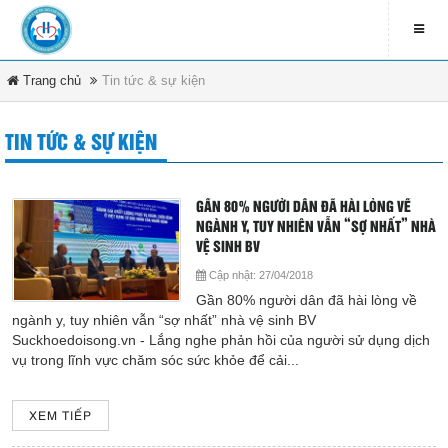
Trang chủ
Tin tức & sự kiện
LIÊN HỆ
contact_address
TIN TỨC & SỰ KIỆN
79 Bà Triệu - Xã Hóc Môn -
DANH MỤC
TP.HCM
contact_phone
GẦN 80% NGƯỜI DÂN ĐÃ HÀI LÒNG VỀ
Trang chủ
(08) 3891 4208
NGÀNH Y, TUY NHIÊN VẪN “SỢ NHẤT” NHÀ
VỆ SINH BV
Tin tức & sự kiện
ĐĂNG KÍ NHẬN EMAIL
Cập nhật:
27/04/2018
Gần 80% người dân đã hài lòng về
Văn bản pháp luật
newsletter_informbvdkhocmon
ngành y, tuy nhiên vẫn “sợ nhất” nhà vệ sinh BV
Suckhoedoisong.vn - Lắng nghe phản hồi của người sử dụng dịch
vụ trong lĩnh vực chăm sóc sức khỏe để cải...
Quy chế bệnh viện
Tổ chức bệnh viện
XEM TIẾP
ĐĂNG KÝ