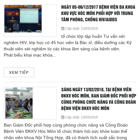
Hoạt động chuyên môn
NGÀY 05-06/12/2017 BỆNH VIỆN ĐA KHOA
KHU VỰC HÓC MÔN PHỐI HỢP VỚI TRUNG
COPYRIGHT 2015. ALL RIGHTS RESERVED
Thông báo từ bệnh viện
TÂM PHÒNG, CHỐNG HIV/AIDDS
Cập nhật:
13/03/2018
Thông tin dược phẩm
tổ chức lớp tập huấn Tư vấn xét
nghiệm HIV, lớp học có 45 học viên là Bác sĩ, điều dưỡng các Kỹ
thuật viên xét nghiệm từ các khoa lâm sàng của bệnh viện.
Công tác xã hội
Phát biểu khai mạc khóa...
Hoạt động đoàn thể
XEM TIẾP
Hướng dẫn bệnh nhân
SÁNG NGÀY 13/02/2018, TẠI BỆNH VIÊN
ĐKKV HÓC MÔN, BAN GIÁM ĐỐC PHỐI HỢP
Sơ đồ bệnh viện
CÙNG PHÒNG CHỨC NĂNG VÀ CÔNG ĐOÀN
BỆNH VIỆN ĐKKV HÓC MÔN
Chuyên khoa
Cập nhật:
13/03/2018
Ban Giám Đốc phối hợp cùng phòng chức năng và Công Đoàn
Thư viện
Bệnh Viện ĐKKV Hóc Môn tổ chức thăm hỏi sức khỏe toàn thể
nhân viên khoa Nội Tổng Hợp, đã có thành tích xuất sắc trong