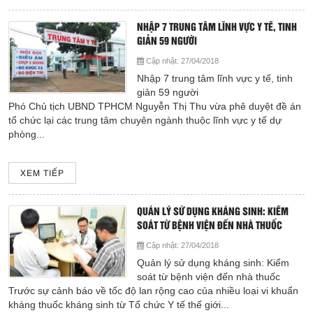
NHẬP 7 TRUNG TÂM LĨNH VỰC Y TẾ, TINH
GIẢN 59 NGƯỜI
Cập nhật:
27/04/2018
Nhập 7 trung tâm lĩnh vực y tế, tinh
giản 59 người
Phó Chủ tịch UBND TPHCM Nguyễn Thị Thu vừa phê duyệt đề án
tổ chức lại các trung tâm chuyên ngành thuộc lĩnh vực y tế dự
phòng...
XEM TIẾP
QUẢN LÝ SỬ DỤNG KHÁNG SINH: KIỂM
SOÁT TỪ BỆNH VIỆN ĐẾN NHÀ THUỐC
Cập nhật:
27/04/2018
Quản lý sử dụng kháng sinh: Kiểm
soát từ bệnh viện đến nhà thuốc
Trước sự cảnh báo về tốc độ lan rộng cao của nhiều loại vi khuẩn
kháng thuốc kháng sinh từ Tổ chức Y tế thế giới...