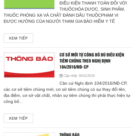
ĐIỀU KIỆN THANH TOÁN ĐỐI VỚI
THUỐCHÓA DƯỢC, SINH PHẨM,
THUỐC PHÓNG XẠ VÀ CHẤT ĐÁNH DẤU THUỘCPHẠM VI
ĐƯỢC HƯỞNG CỦA NGƯỜI THAM GIA BẢO HIỂM Y TẾ
XEM TIẾP
CƠ SỞ MỚI TỰ CÔNG BỐ ĐỦ ĐIỀU KIỆN
TIÊM CHỦNG THEO NGHỊ ĐỊNH
104/2016/NĐ-CP
Cập nhật:
30/11/2018
Căn cứ Nghị định 104/2016/NĐ-CP,
các cơ sở tiêm chủng mới, cơ sở tiêm chủng có sự thay đổi tên,
địa điểm, cơ sở vật chất, nhân sự tiêm chủng thì phải thực hiện tự
công bố...
XEM TIẾP
THÔNG BÁO