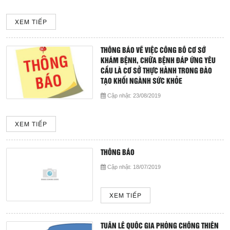
Giá dịch vụ
XEM TIẾP
Đào tạo - Nghiên cứu KH
THÔNG BÁO VỀ VIỆC CÔNG BỐ CƠ SỞ
Lịch làm việc
KHÁM BỆNH, CHỮA BỆNH ĐÁP ỨNG YÊU
CẦU LÀ CƠ SỞ THỰC HÀNH TRONG ĐÀO
TẠO KHỐI NGÀNH SỨC KHỎE
Thư giãn
Cập nhật:
23/08/2019
Chỉ số bệnh viện
XEM TIẾP
Báo cáo CTQLCSNB
THÔNG BÁO
Liên hệ
Cập nhật:
18/07/2019
Đóng
XEM TIẾP
LIÊN HỆ
TUẦN LỄ QUỐC GIA PHÒNG CHỐNG THIÊN