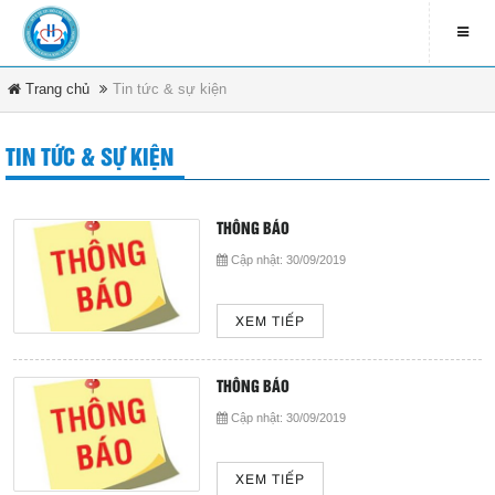
Trang chủ
Tin tức & sự kiện
LIÊN HỆ
contact_address
TIN TỨC & SỰ KIỆN
79 Bà Triệu - Xã Hóc Môn -
DANH MỤC
TP.HCM
contact_phone
THÔNG BÁO
Trang chủ
(08) 3891 4208
Cập nhật:
30/09/2019
Tin tức & sự kiện
ĐĂNG KÍ NHẬN EMAIL
XEM TIẾP
Văn bản pháp luật
newsletter_informbvdkhocmon
THÔNG BÁO
Quy chế bệnh viện
Cập nhật:
30/09/2019
Tổ chức bệnh viện
ĐĂNG KÝ
XEM TIẾP