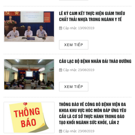
Hoạt động chuyên môn
COPYRIGHT 2015. ALL RIGHTS RESERVED
LỄ KÝ CAM KẾT THỰC HIỆN GIẢM THIỂU
Thông báo từ bệnh viện
CHẤT THẢI NHỰA TRONG NGÀNH Y TẾ
Cập nhật:
13/09/2019
Thông tin dược phẩm
XEM TIẾP
Công tác xã hội
CÂU LẠC BỘ BỆNH NHÂN ĐÁI THÁO ĐƯỜNG
Hoạt động đoàn thể
Cập nhật:
23/08/2019
Hướng dẫn bệnh nhân
XEM TIẾP
Sơ đồ bệnh viện
THÔNG BÁO VỀ CÔNG BỐ BỆNH VIỆN ĐA
Chuyên khoa
KHOA KHU VỰC HÓC MÔN ĐÁP ỨNG YÊU
CẦU LÀ CƠ SỞ THỰC HÀNH TRONG ĐÀO
TẠO KHỐI NGÀNH SỨC KHỎE, LẦN 2
Thư viện
Cập nhật:
23/08/2019