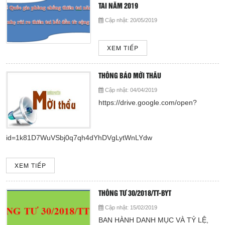
TAI NĂM 2019
Cấp cứu (24/24)
Cập nhật:
20/05/2019
(08) 3710 1445
XEM TIẾP
Email
bvdkhocmon@gmail.com
support@bvdkhocmon.com
THÔNG BÁO MỜI THẦU
COPYRIGHT 2015. ALL RIGHTS RESERVED
Cập nhật:
04/04/2019
https://drive.google.com/open?
id=1k81D7WuVSbj0q7qh4dYhDVgLytWnLYdw
XEM TIẾP
THÔNG TƯ 30/2018/TT-BYT
Cập nhật:
15/02/2019
BAN HÀNH DANH MỤC VÀ TỶ LỆ,