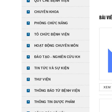
QUY CHẾ BỆNH VIỆN
CHUYÊN KHOA
BÀI VI
PHÒNG CHỨC NĂNG
TỔ CHỨC BỆNH VIỆN
HOẠT ĐỘNG CHUYÊN MÔN
ĐÀO TẠO - NGHIÊN CỨU KH
TIN TỨC VÀ SỰ KIỆN
THƯ VIỆN
XEM 
THÔNG BÁO TỪ BỆNH VIỆN
THÔNG TIN DƯỢC PHẨM