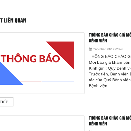
ẾT LIÊN QUAN
THÔNG BÁO CHÀO GIÁ MỜ
BỆNH VIỆN
Cập nhật:
06/08/2026
THÔNG BÁO CHÀO G
Mời báo giá khám bệnh
Kính gửi : Quý Bệnh v
Trước tiên, Bệnh việ
tác của Quý Bệnh viện 
Bệnh viện...
TIẾP
THÔNG BÁO CHÀO GIÁ MỜ
BỆNH VIỆN