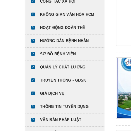
CÔNG TÁC XÃ HỘI
KHÔNG GIAN VĂN HÓA HCM
HOẠT ĐỘNG ĐOÀN THỂ
HƯỚNG DẪN BỆNH NHÂN
SƠ ĐỒ BỆNH VIỆN
QUẢN LÝ CHẤT LƯỢNG
TRUYỀN THÔNG - GDSK
GIÁ DỊCH VỤ
THÔNG TIN TUYỂN DỤNG
VĂN BẢN PHÁP LUẬT