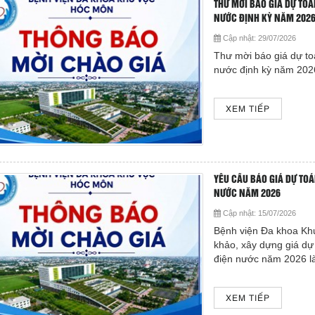
THƯ MỜI BÁO GIÁ DỰ TO
NƯỚC ĐỊNH KỲ NĂM 202
Cập nhật:
29/07/2026
Thư mời báo giá dự to
nước định kỳ năm 202
XEM TIẾP
YÊU CẦU BÁO GIÁ DỰ TO
NƯỚC NĂM 2026
Cập nhật:
15/07/2026
Bệnh viện Đa khoa Kh
khảo, xây dựng giá dự
điện nước năm 2026 l
XEM TIẾP