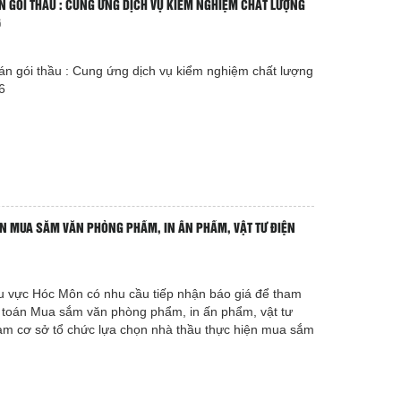
ÁN GÓI THẦU : CUNG ỨNG DỊCH VỤ KIỂM NGHIỆM CHẤT LƯỢNG
6
án gói thầu : Cung ứng dịch vụ kiểm nghiệm chất lượng
6
ÁN MUA SẮM VĂN PHÒNG PHẨM, IN ẤN PHẨM, VẬT TƯ ĐIỆN
u vực Hóc Môn có nhu cầu tiếp nhận báo giá để tham
 toán Mua sắm văn phòng phẩm, in ấn phẩm, vật tư
àm cơ sở tổ chức lựa chọn nhà thầu thực hiện mua sắm