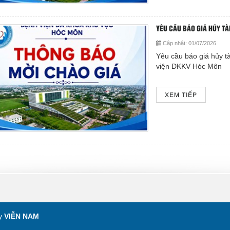
YÊU CẦU BÁO GIÁ HỦY TÀI
Cập nhật:
01/07/2026
Yêu cầu báo giá hủy tài
viện ĐKKV Hóc Môn
XEM TIẾP
by
VIỄN NAM