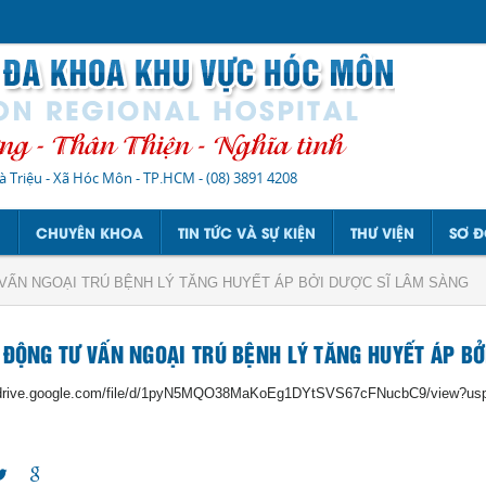
à Triệu - Xã Hóc Môn - TP.HCM
-
(08) 3891 4208
N
CHUYÊN KHOA
TIN TỨC VÀ SỰ KIỆN
THƯ VIỆN
SƠ Đ
VẤN NGOẠI TRÚ BỆNH LÝ TĂNG HUYẾT ÁP BỞI DƯỢC SĨ LÂM SÀNG
 ĐỘNG TƯ VẤN NGOẠI TRÚ BỆNH LÝ TĂNG HUYẾT ÁP BỞ
//drive.google.com/file/d/1pyN5MQO38MaKoEg1DYtSVS67cFNucbC9/view?usp