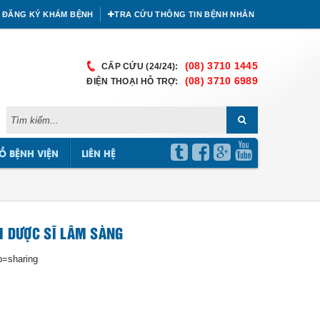
ĐĂNG KÝ KHÁM BỆNH
TRA CỨU THÔNG TIN BỆNH NHÂN
(08) 3710 1445
CẤP CỨU (24/24):
(08) 3710 6989
ĐIỆN THOẠI HỖ TRỢ:
Ồ BỆNH VIỆN
LIÊN HỆ
I DƯỢC SĨ LÂM SÀNG
=sharing