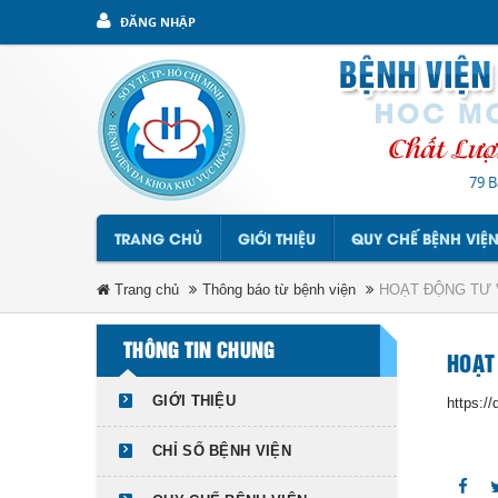
ĐĂNG NHẬP
79 B
TRANG CHỦ
GIỚI THIỆU
QUY CHẾ BỆNH VIỆ
Trang chủ
Thông báo từ bệnh viện
HOẠT ĐỘNG TƯ 
THÔNG TIN CHUNG
HOẠT
GIỚI THIỆU
https:
CHỈ SỐ BỆNH VIỆN