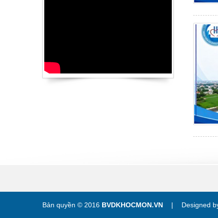
Bản quyền © 2016
BVDKHOCMON.VN
|
Designed 